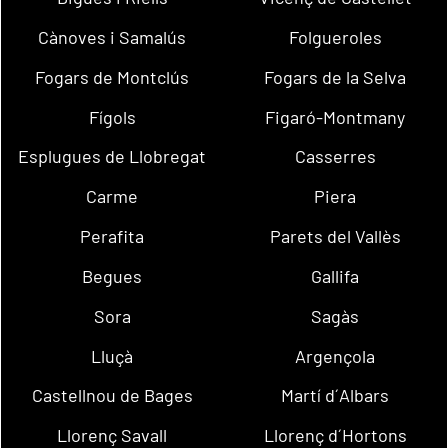
Cànoves i Samalús
Folgueroles
Fogars de Montclús
Fogars de la Selva
Fígols
Figaró-Montmany
Esplugues de Llobregat
Casserres
Carme
Piera
Perafita
Parets del Vallès
Begues
Gallifa
Sora
Sagàs
Lluçà
Argençola
Castellnou de Bages
Martí d´Albars
Llorenç Savall
Llorenç d´Hortons