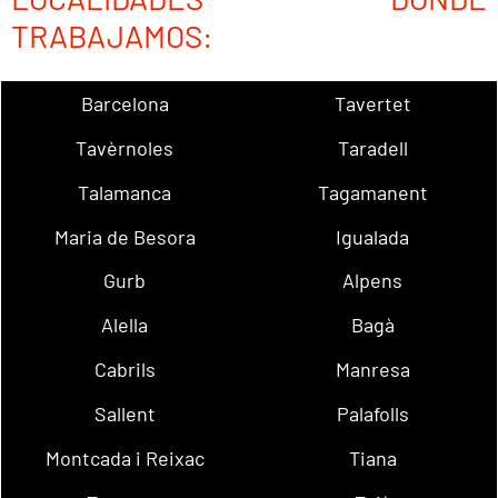
TRABAJAMOS:
Barcelona
Tavertet
Tavèrnoles
Taradell
Talamanca
Tagamanent
Maria de Besora
Igualada
Gurb
Alpens
Alella
Bagà
Cabrils
Manresa
Sallent
Palafolls
Montcada i Reixac
Tiana