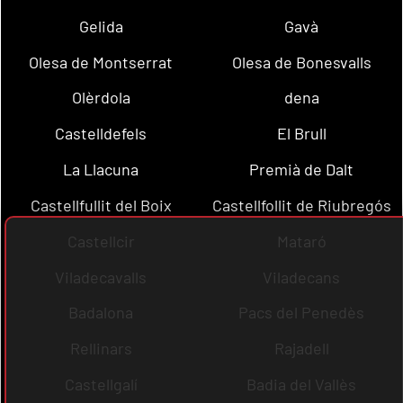
Gelida
Gavà
Olesa de Montserrat
Olesa de Bonesvalls
Olèrdola
dena
Castelldefels
El Brull
La Llacuna
Premià de Dalt
Castellfullit del Boix
Castellfollit de Riubregós
Castellcir
Mataró
Viladecavalls
Viladecans
Badalona
Pacs del Penedès
Rellinars
Rajadell
Castellgalí
Badia del Vallès