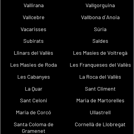
Vallirana
Vallgorguina
Vallcebre
Vallbona d´Anoia
Vacarisses
Súria
Subirats
Saldes
Llinars del Vallès
Les Masíes de Voltregà
Les Masies de Roda
Les Franqueses del Vallès
Les Cabanyes
La Roca del Vallès
La Quar
Sant Climent
Sant Celoni
Maria de Martorelles
Maria de Corcó
Ullastrell
Santa Coloma de
Cornellà de Llobregat
Gramenet