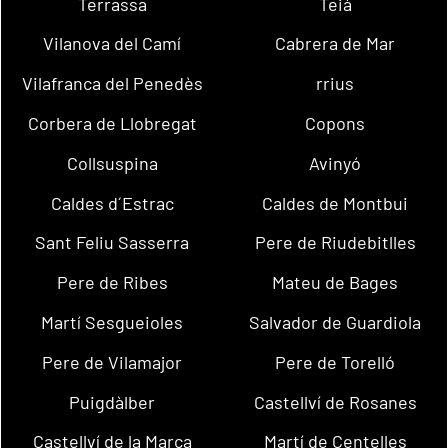
Terrassa
Teià
Vilanova del Camí
Cabrera de Mar
Vilafranca del Penedès
rrius
Corbera de Llobregat
Copons
Collsuspina
Avinyó
Caldes d´Estrac
Caldes de Montbui
Sant Feliu Sasserra
Pere de Riudebitlles
Pere de Ribes
Mateu de Bages
Martí Sesgueioles
Salvador de Guardiola
Pere de Vilamajor
Pere de Torelló
Puigdàlber
Castellví de Rosanes
Castellví de la Marca
Martí de Centelles