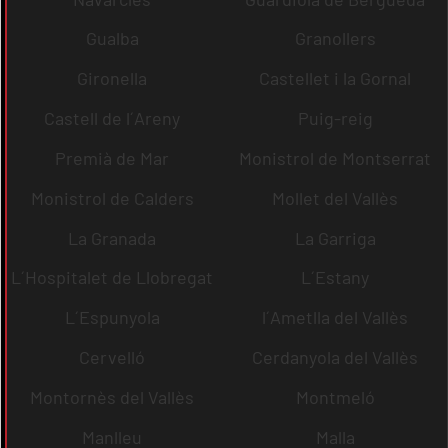
Gualba
Granollers
Gironella
Castellet i la Gornal
Castell de l´Areny
Puig-reig
Premià de Mar
Monistrol de Montserrat
Monistrol de Calders
Mollet del Vallès
La Granada
La Garriga
L´Hospitalet de Llobregat
L´Estany
L´Espunyola
l´Ametlla del Vallès
Cervelló
Cerdanyola del Vallès
Montornès del Vallès
Montmeló
Manlleu
Malla