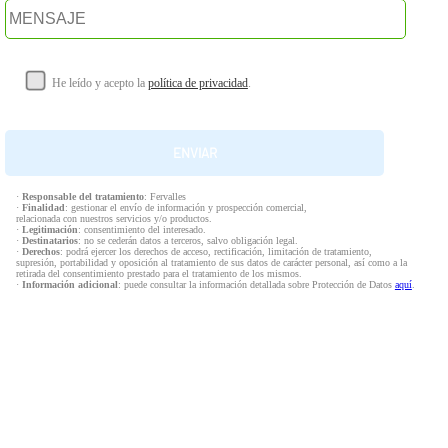
He leído y acepto la
política de privacidad
.
·
Responsable del tratamiento
: Fervalles
·
Finalidad
: gestionar el envío de información y prospección comercial,
relacionada con nuestros servicios y/o productos.
·
Legitimación
: consentimiento del interesado.
·
Destinatarios
: no se cederán datos a terceros, salvo obligación legal.
·
Derechos
: podrá ejercer los derechos de acceso, rectificación, limitación de tratamiento,
supresión, portabilidad y oposición al tratamiento de sus datos de carácter personal, así como a la
retirada del consentimiento prestado para el tratamiento de los mismos.
·
Información adicional
: puede consultar la información detallada sobre Protección de Datos
aquí
.