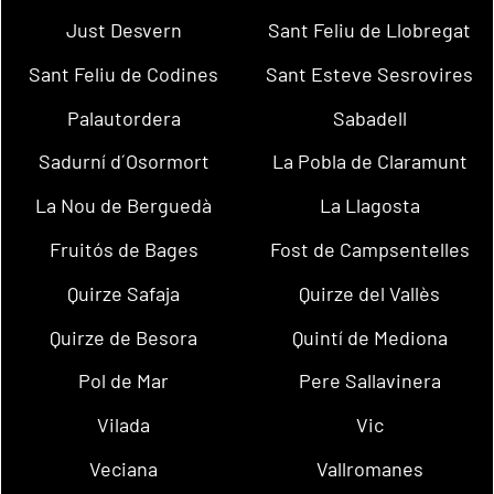
Just Desvern
Sant Feliu de Llobregat
Sant Feliu de Codines
Sant Esteve Sesrovires
Palautordera
Sabadell
Sadurní d´Osormort
La Pobla de Claramunt
La Nou de Berguedà
La Llagosta
Fruitós de Bages
Fost de Campsentelles
Quirze Safaja
Quirze del Vallès
Quirze de Besora
Quintí de Mediona
Pol de Mar
Pere Sallavinera
Vilada
Vic
Veciana
Vallromanes