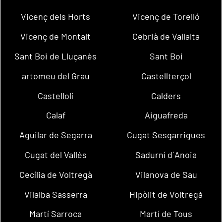
Vicenç dels Horts
Vicenç de Torelló
Vicenç de Montalt
Cebrià de Vallalta
Sant Boi de Lluçanès
Sant Boi
artomeu del Grau
Castellterçol
Castellolí
Calders
Calaf
Aiguafreda
Aguilar de Segarra
Cugat Sesgarrigues
Cugat del Vallès
Sadurní d´Anoia
Cecília de Voltregà
Vilanova de Sau
Vilalba Sasserra
Hipòlit de Voltregà
Martí Sarroca
Martí de Tous