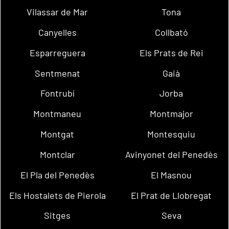
Vilassar de Mar
Tona
Canyelles
Collbató
Esparreguera
Els Prats de Rei
Sentmenat
Gaià
Fontrubí
Jorba
Montmaneu
Montmajor
Montgat
Montesquiu
Montclar
Avinyonet del Penedès
El Pla del Penedès
El Masnou
Els Hostalets de Pierola
El Prat de Llobregat
Sitges
Seva