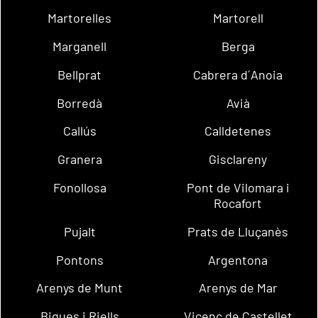
Martorelles
Martorell
Marganell
Berga
Bellprat
Cabrera d´Anoia
Borredà
Avià
Callús
Calldetenes
Granera
Gisclareny
Fonollosa
Pont de Vilomara i
Rocafort
Pujalt
Prats de Lluçanès
Pontons
Argentona
Arenys de Munt
Arenys de Mar
Bigues i Riells
Vicenç de Castellet