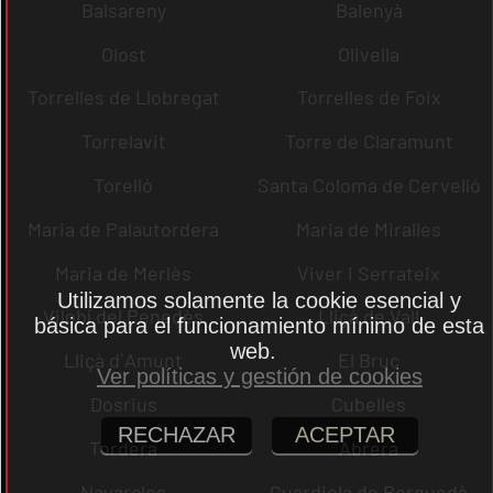
Balsareny
Balenyà
Olost
Olivella
Torrelles de Llobregat
Torrelles de Foix
Torrelavit
Torre de Claramunt
Torelló
Santa Coloma de Cervelló
Maria de Palautordera
Maria de Miralles
Maria de Merlès
Viver i Serrateix
Utilizamos solamente la cookie esencial y
Vilobí del Penedès
Lliçà de Vall
básica para el funcionamiento mínimo de esta
web.
Lliçà d´Amunt
El Bruc
Ver políticas y gestión de cookies
Dosrius
Cubelles
RECHAZAR
ACEPTAR
Tordera
Abrera
Navarcles
Guardiola de Berguedà