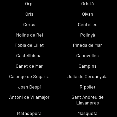
Orpí
Oristà
Orís
Olvan
Cercs
Centelles
Molins de Rei
Polinyà
Pobla de Lillet
Pineda de Mar
Castellbisbal
Canovelles
Canet de Mar
Campins
Calonge de Segarra
Julià de Cerdanyola
Joan Despí
Ripollet
Antoni de Vilamajor
Sant Andreu de
Llavaneres
Matadepera
Masquefa