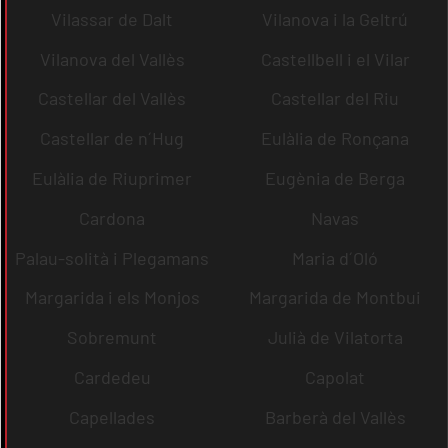
Vilassar de Dalt
Vilanova i la Geltrú
Vilanova del Vallès
Castellbell i el Vilar
Castellar del Vallès
Castellar del Riu
Castellar de n´Hug
Eulàlia de Ronçana
Eulàlia de Riuprimer
Eugènia de Berga
Cardona
Navas
Palau-solità i Plegamans
Maria d´Oló
Margarida i els Monjos
Margarida de Montbui
Sobremunt
Julià de Vilatorta
Cardedeu
Capolat
Capellades
Barberà del Vallès