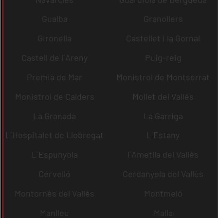
Gualba
Granollers
Gironella
Castellet i la Gornal
Castell de l´Areny
Puig-reig
Premià de Mar
Monistrol de Montserrat
Monistrol de Calders
Mollet del Vallès
La Granada
La Garriga
L´Hospitalet de Llobregat
L´Estany
L´Espunyola
l´Ametlla del Vallès
Cervelló
Cerdanyola del Vallès
Montornès del Vallès
Montmeló
Manlleu
Malla