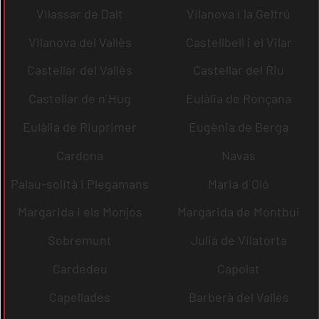
Vilassar de Dalt
Vilanova i la Geltrú
Vilanova del Vallès
Castellbell i el Vilar
Castellar del Vallès
Castellar del Riu
Castellar de n´Hug
Eulàlia de Ronçana
Eulàlia de Riuprimer
Eugènia de Berga
Cardona
Navas
Palau-solità i Plegamans
Maria d´Oló
Margarida i els Monjos
Margarida de Montbui
Sobremunt
Julià de Vilatorta
Cardedeu
Capolat
Capellades
Barberà del Vallès