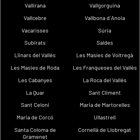
Vallirana
Vallgorguina
Vallcebre
Vallbona d´Anoia
Vacarisses
Súria
Subirats
Saldes
Llinars del Vallès
Les Masíes de Voltregà
Les Masies de Roda
Les Franqueses del Vallès
Les Cabanyes
La Roca del Vallès
La Quar
Sant Climent
Sant Celoni
Maria de Martorelles
Maria de Corcó
Ullastrell
Santa Coloma de
Cornellà de Llobregat
Gramenet