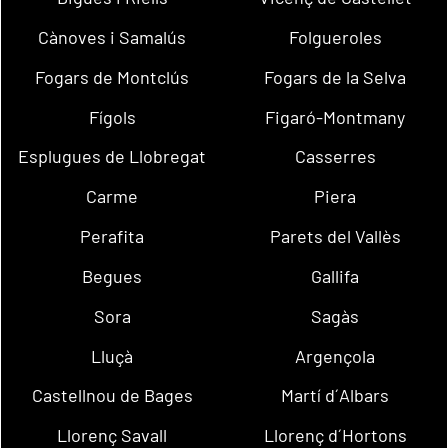
Cànoves i Samalús
Folgueroles
Fogars de Montclús
Fogars de la Selva
Fígols
Figaró-Montmany
Esplugues de Llobregat
Casserres
Carme
Piera
Perafita
Parets del Vallès
Begues
Gallifa
Sora
Sagàs
Lluçà
Argençola
Castellnou de Bages
Martí d´Albars
Llorenç Savall
Llorenç d´Hortons