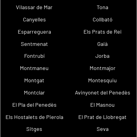
Vilassar de Mar
Tona
Canyelles
Collbató
Esparreguera
Els Prats de Rei
Sentmenat
Gaià
Fontrubí
Jorba
Montmaneu
Montmajor
Montgat
Montesquiu
Montclar
Avinyonet del Penedès
El Pla del Penedès
El Masnou
Els Hostalets de Pierola
El Prat de Llobregat
Sitges
Seva