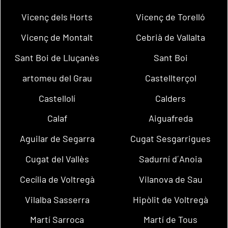
Vicenç dels Horts
Vicenç de Torelló
Vicenç de Montalt
Cebrià de Vallalta
Sant Boi de Lluçanès
Sant Boi
artomeu del Grau
Castellterçol
Castellolí
Calders
Calaf
Aiguafreda
Aguilar de Segarra
Cugat Sesgarrigues
Cugat del Vallès
Sadurní d´Anoia
Cecília de Voltregà
Vilanova de Sau
Vilalba Sasserra
Hipòlit de Voltregà
Martí Sarroca
Martí de Tous