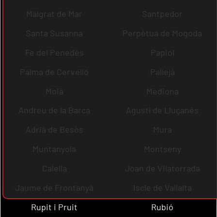
Malgrat de Mar
Santpedor
Santa Susanna
Perpètua de Mogoda
Fe del Penedès
Papiol
Palma de Cervelló
Pallejà
Moià
Mediona
Andreu de la Barca
Agustí de Lluçanès
Adrià de Besòs
Mura
Muntanyola
Montseny
Calella
Joan de Vilatorrada
Jaume de Frontanyà
Iscle de Vallalta
Rupit i Pruit
Rubió