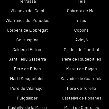
Terrassa
Teià
Vilanova del Camí
Cabrera de Mar
Vilafranca del Penedès
rrius
Corbera de Llobregat
Copons
Collsuspina
Avinyó
Caldes d´Estrac
Caldes de Montbui
Sant Feliu Sasserra
Pere de Riudebitlles
Pere de Ribes
Mateu de Bages
Martí Sesgueioles
Salvador de Guardiola
Pere de Vilamajor
Pere de Torelló
Puigdàlber
Castellví de Rosanes
Castellví de la Marca
Martí de Centelles