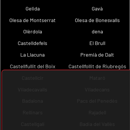
Gelida
Gavà
Olesa de Montserrat
Olesa de Bonesvalls
Olèrdola
dena
Castelldefels
El Brull
La Llacuna
Premià de Dalt
Castellfullit del Boix
Castellfollit de Riubregós
Castellcir
Mataró
Viladecavalls
Viladecans
Badalona
Pacs del Penedès
Rellinars
Rajadell
Castellgalí
Badia del Vallès