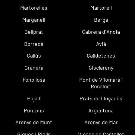
Martorelles
Martorell
Marganell
Berga
Bellprat
Cabrera d´Anoia
Borredà
Avià
Callús
Calldetenes
Granera
Gisclareny
Fonollosa
Pont de Vilomara i
Rocafort
Pujalt
Prats de Lluçanès
Pontons
Argentona
Arenys de Munt
Arenys de Mar
Bigues i Riells
Vicenç de Castellet