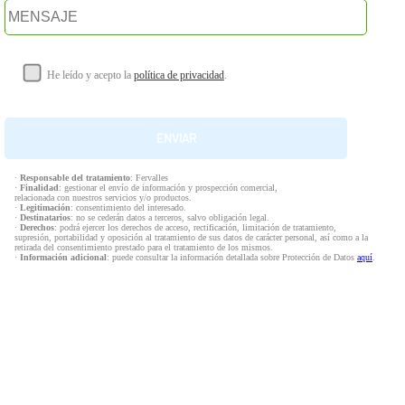
He leído y acepto la
política de privacidad
.
·
Responsable del tratamiento
: Fervalles
·
Finalidad
: gestionar el envío de información y prospección comercial,
relacionada con nuestros servicios y/o productos.
·
Legitimación
: consentimiento del interesado.
·
Destinatarios
: no se cederán datos a terceros, salvo obligación legal.
·
Derechos
: podrá ejercer los derechos de acceso, rectificación, limitación de tratamiento,
supresión, portabilidad y oposición al tratamiento de sus datos de carácter personal, así como a la
retirada del consentimiento prestado para el tratamiento de los mismos.
·
Información adicional
: puede consultar la información detallada sobre Protección de Datos
aquí
.