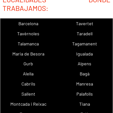
TRABAJAMOS:
Barcelona
Tavertet
Tavèrnoles
Taradell
Talamanca
Tagamanent
Maria de Besora
Igualada
Gurb
Alpens
Alella
Bagà
Cabrils
Manresa
Sallent
Palafolls
Montcada i Reixac
Tiana