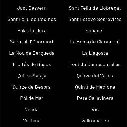
Just Desvern
Sant Feliu de Llobregat
Sant Feliu de Codines
Sant Esteve Sesrovires
Palautordera
Sabadell
Sadurní d´Osormort
La Pobla de Claramunt
La Nou de Berguedà
La Llagosta
Fruitós de Bages
Fost de Campsentelles
Quirze Safaja
Quirze del Vallès
Quirze de Besora
Quintí de Mediona
Pol de Mar
Pere Sallavinera
Vilada
Vic
Veciana
Vallromanes