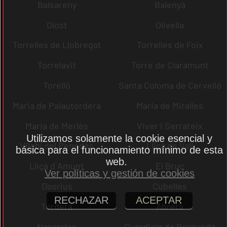
Balsareny
Balenyà
Olost
Olivella
Torrelles de Llobregat
Torrelles de Foix
Torrelavit
Torre de Claramunt
Torelló
Santa Coloma de Cervelló
Maria de Palautordera
Maria de Miralles
Maria de Merlès
Viver i Serrateix
Utilizamos solamente la cookie esencial y
Vilobí del Penedès
Lliçà de Vall
básica para el funcionamiento mínimo de esta
web.
Lliçà d´Amunt
El Bruc
Ver políticas y gestión de cookies
Dosrius
Cubelles
RECHAZAR
ACEPTAR
Tordera
Abrera
Navarcles
Guardiola de Berguedà