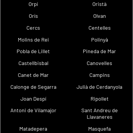
Orpí
Oristà
Orís
Olvan
Cercs
Centelles
Molins de Rei
Polinyà
Pobla de Lillet
Pineda de Mar
Castellbisbal
Canovelles
Canet de Mar
Campins
Calonge de Segarra
Julià de Cerdanyola
Joan Despí
Ripollet
Antoni de Vilamajor
Sant Andreu de
Llavaneres
Matadepera
Masquefa