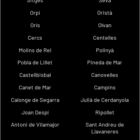
Sitges
Seva
Orpí
Oristà
Orís
Olvan
Cercs
Centelles
Molins de Rei
Polinyà
Pobla de Lillet
Pineda de Mar
Castellbisbal
Canovelles
Canet de Mar
Campins
Calonge de Segarra
Julià de Cerdanyola
Joan Despí
Ripollet
Antoni de Vilamajor
Sant Andreu de
Llavaneres