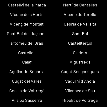
Castellví de la Marca
Martí de Centelles
Vicenç dels Horts
Vicenç de Torelló
Vicenç de Montalt
Cebrià de Vallalta
Sant Boi de Lluçanès
Sant Boi
artomeu del Grau
Castellterçol
Castellolí
Calders
Calaf
Aiguafreda
Aguilar de Segarra
Cugat Sesgarrigues
Cugat del Vallès
Sadurní d´Anoia
Cecília de Voltregà
Vilanova de Sau
Vilalba Sasserra
Hipòlit de Voltregà