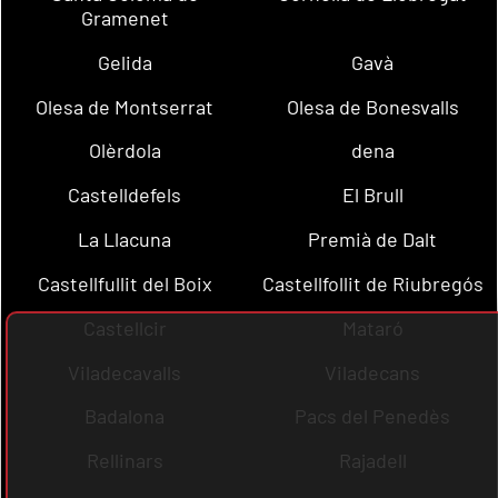
Gramenet
Gelida
Gavà
Olesa de Montserrat
Olesa de Bonesvalls
Olèrdola
dena
Castelldefels
El Brull
La Llacuna
Premià de Dalt
Castellfullit del Boix
Castellfollit de Riubregós
Castellcir
Mataró
Viladecavalls
Viladecans
Badalona
Pacs del Penedès
Rellinars
Rajadell