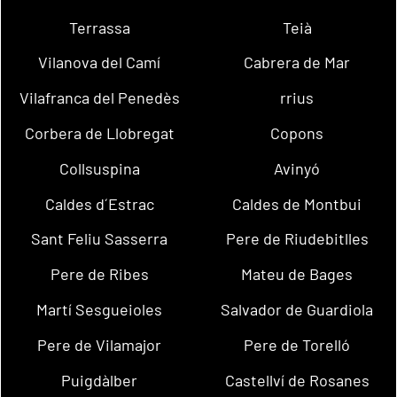
Terrassa
Teià
Vilanova del Camí
Cabrera de Mar
Vilafranca del Penedès
rrius
Corbera de Llobregat
Copons
Collsuspina
Avinyó
Caldes d´Estrac
Caldes de Montbui
Sant Feliu Sasserra
Pere de Riudebitlles
Pere de Ribes
Mateu de Bages
Martí Sesgueioles
Salvador de Guardiola
Pere de Vilamajor
Pere de Torelló
Puigdàlber
Castellví de Rosanes