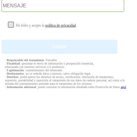
He leído y acepto la
política de privacidad
.
·
Responsable del tratamiento
: Fervalles
·
Finalidad
: gestionar el envío de información y prospección comercial,
relacionada con nuestros servicios y/o productos.
·
Legitimación
: consentimiento del interesado.
·
Destinatarios
: no se cederán datos a terceros, salvo obligación legal.
·
Derechos
: podrá ejercer los derechos de acceso, rectificación, limitación de tratamiento,
supresión, portabilidad y oposición al tratamiento de sus datos de carácter personal, así como a la
retirada del consentimiento prestado para el tratamiento de los mismos.
·
Información adicional
: puede consultar la información detallada sobre Protección de Datos
aquí
.