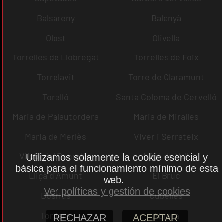
Balsareny
Balenyà
Olost
Olivella
Torrelles de Llobregat
Torrelles de Foix
Torrelavit
Torre de Claramunt
Torelló
Santa Coloma de Cervelló
Maria de Palautordera
Maria de Miralles
Maria de Merlès
Viver i Serrateix
Vilobí del Penedès
Lliçà de Vall
Utilizamos solamente la cookie esencial y
básica para el funcionamiento mínimo de esta
Lliçà d´Amunt
El Bruc
web.
Ver políticas y gestión de cookies
Dosrius
Cubelles
Tordera
Abrera
RECHAZAR
ACEPTAR