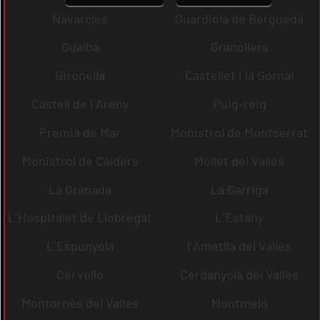
Navarcles
Guardiola de Berguedà
Gualba
Granollers
Gironella
Castellet i la Gornal
Castell de l´Areny
Puig-reig
Premià de Mar
Monistrol de Montserrat
Monistrol de Calders
Mollet del Vallès
La Granada
La Garriga
L´Hospitalet de Llobregat
L´Estany
L´Espunyola
l´Ametlla del Vallès
Cervelló
Cerdanyola del Vallès
Montornès del Vallès
Montmeló