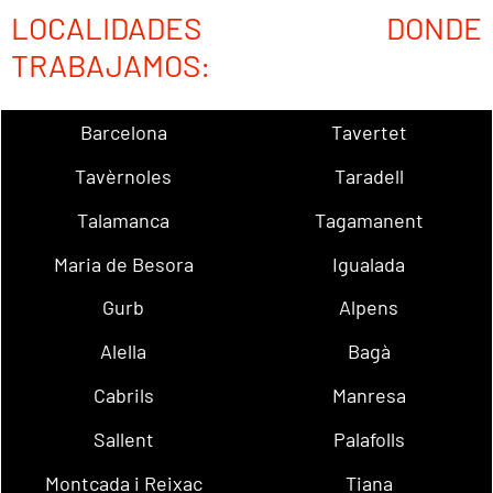
LOCALIDADES DONDE
TRABAJAMOS:
Barcelona
Tavertet
Tavèrnoles
Taradell
Talamanca
Tagamanent
Maria de Besora
Igualada
Gurb
Alpens
Alella
Bagà
Cabrils
Manresa
Sallent
Palafolls
Montcada i Reixac
Tiana