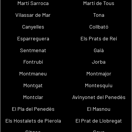
Martí Sarroca
Martí de Tous
Vilassar de Mar
Tona
Canyelles
Collbató
Esparreguera
Els Prats de Rei
Sentmenat
Gaià
Fontrubí
Jorba
Montmaneu
Montmajor
Montgat
Montesquiu
Montclar
Avinyonet del Penedès
El Pla del Penedès
El Masnou
Els Hostalets de Pierola
El Prat de Llobregat