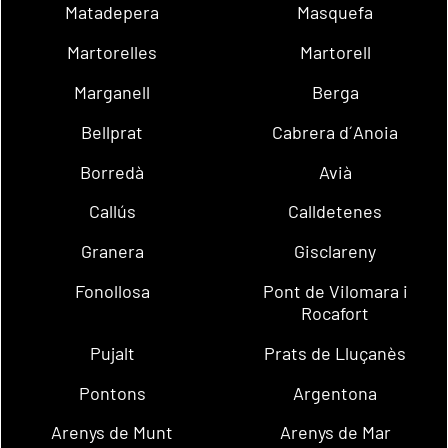
Matadepera
Masquefa
Martorelles
Martorell
Marganell
Berga
Bellprat
Cabrera d´Anoia
Borredà
Avià
Callús
Calldetenes
Granera
Gisclareny
Fonollosa
Pont de Vilomara i
Rocafort
Pujalt
Prats de Lluçanès
Pontons
Argentona
Arenys de Munt
Arenys de Mar