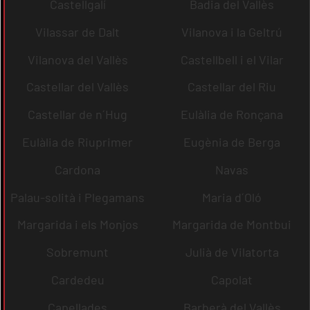
Castellgalí
Badia del Vallès
Vilassar de Dalt
Vilanova i la Geltrú
Vilanova del Vallès
Castellbell i el Vilar
Castellar del Vallès
Castellar del Riu
Castellar de n´Hug
Eulàlia de Ronçana
Eulàlia de Riuprimer
Eugènia de Berga
Cardona
Navas
Palau-solità i Plegamans
Maria d´Oló
Margarida i els Monjos
Margarida de Montbui
Sobremunt
Julià de Vilatorta
Cardedeu
Capolat
Capellades
Barberà del Vallès