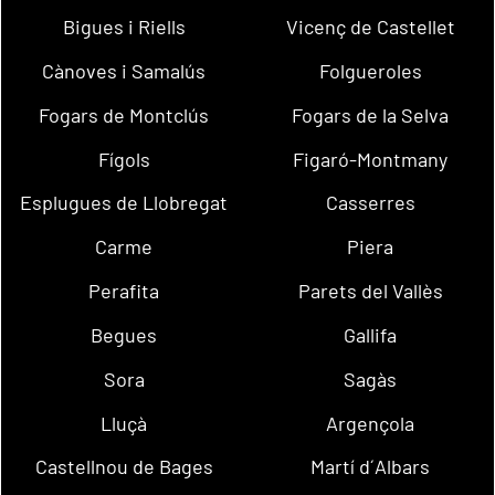
Bigues i Riells
Vicenç de Castellet
Cànoves i Samalús
Folgueroles
Fogars de Montclús
Fogars de la Selva
Fígols
Figaró-Montmany
Esplugues de Llobregat
Casserres
Carme
Piera
Perafita
Parets del Vallès
Begues
Gallifa
Sora
Sagàs
Lluçà
Argençola
Castellnou de Bages
Martí d´Albars