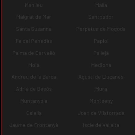
Manlleu
Malla
Malgrat de Mar
Santpedor
Santa Susanna
Perpètua de Mogoda
Fe del Penedès
Papiol
Palma de Cervelló
Pallejà
Moià
Mediona
Andreu de la Barca
Agustí de Lluçanès
Adrià de Besòs
Mura
Muntanyola
Montseny
Calella
Joan de Vilatorrada
Jaume de Frontanyà
Iscle de Vallalta