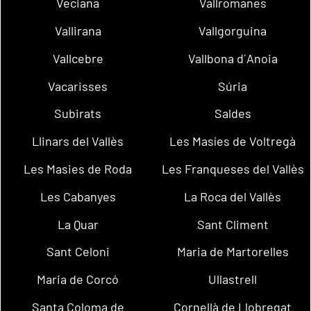
Veciana
Vallromanes
Vallirana
Vallgorguina
Vallcebre
Vallbona d´Anoia
Vacarisses
Súria
Subirats
Saldes
Llinars del Vallès
Les Masíes de Voltregà
Les Masies de Roda
Les Franqueses del Vallès
Les Cabanyes
La Roca del Vallès
La Quar
Sant Climent
Sant Celoni
Maria de Martorelles
Maria de Corcó
Ullastrell
Santa Coloma de
Cornellà de Llobregat