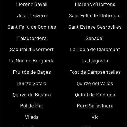
Llorenç Savall
Llorenç d´Hortons
Just Desvern
Sant Feliu de Llobregat
Sant Feliu de Codines
Sant Esteve Sesrovires
Palautordera
Sabadell
Sadurní d´Osormort
La Pobla de Claramunt
La Nou de Berguedà
La Llagosta
Fruitós de Bages
Fost de Campsentelles
Quirze Safaja
Quirze del Vallès
Quirze de Besora
Quintí de Mediona
Pol de Mar
Pere Sallavinera
Vilada
Vic