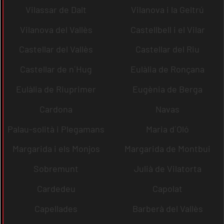
Vilassar de Dalt
Vilanova i la Geltrú
Vilanova del Vallès
Castellbell i el Vilar
Castellar del Vallès
Castellar del Riu
Castellar de n´Hug
Eulàlia de Ronçana
Eulàlia de Riuprimer
Eugènia de Berga
Cardona
Navas
Palau-solità i Plegamans
Maria d´Oló
Margarida i els Monjos
Margarida de Montbui
Sobremunt
Julià de Vilatorta
Cardedeu
Capolat
Capellades
Barberà del Vallès