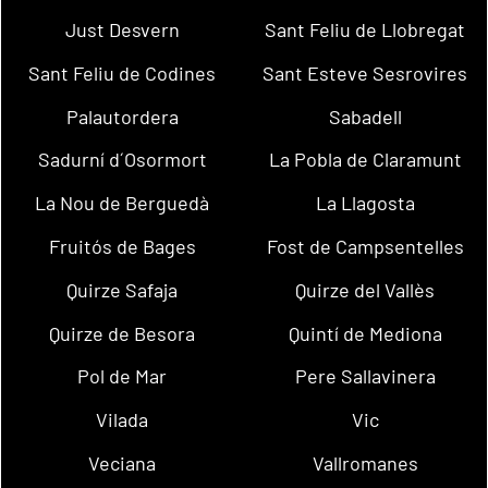
Just Desvern
Sant Feliu de Llobregat
Sant Feliu de Codines
Sant Esteve Sesrovires
Palautordera
Sabadell
Sadurní d´Osormort
La Pobla de Claramunt
La Nou de Berguedà
La Llagosta
Fruitós de Bages
Fost de Campsentelles
Quirze Safaja
Quirze del Vallès
Quirze de Besora
Quintí de Mediona
Pol de Mar
Pere Sallavinera
Vilada
Vic
Veciana
Vallromanes