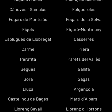
Cànoves i Samalús
Folgueroles
Fogars de Montclús
Fogars de la Selva
Fígols
Figaró-Montmany
Esplugues de Llobregat
Casserres
Carme
Piera
Perafita
Parets del Vallès
Begues
Gallifa
Sora
Sagàs
Lluçà
Argençola
Castellnou de Bages
Martí d´Albars
Llorenç Savall
Llorenç d´Hortons