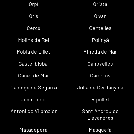
Orpí
Oristà
Orís
Olvan
Cercs
Centelles
Molins de Rei
Polinyà
Pobla de Lillet
Pineda de Mar
Castellbisbal
Canovelles
Canet de Mar
Campins
Calonge de Segarra
Julià de Cerdanyola
Joan Despí
Ripollet
Antoni de Vilamajor
Sant Andreu de
Llavaneres
Matadepera
Masquefa