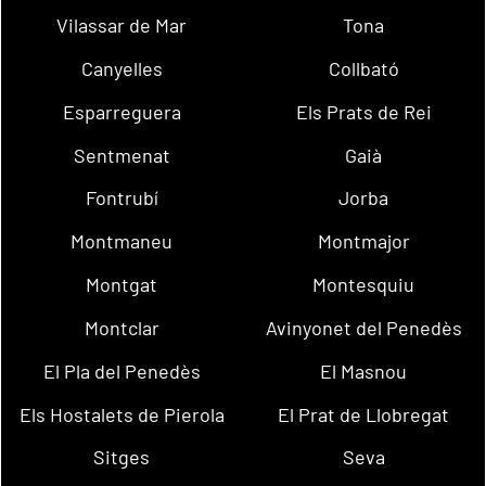
Vilassar de Mar
Tona
Canyelles
Collbató
Esparreguera
Els Prats de Rei
Sentmenat
Gaià
Fontrubí
Jorba
Montmaneu
Montmajor
Montgat
Montesquiu
Montclar
Avinyonet del Penedès
El Pla del Penedès
El Masnou
Els Hostalets de Pierola
El Prat de Llobregat
Sitges
Seva