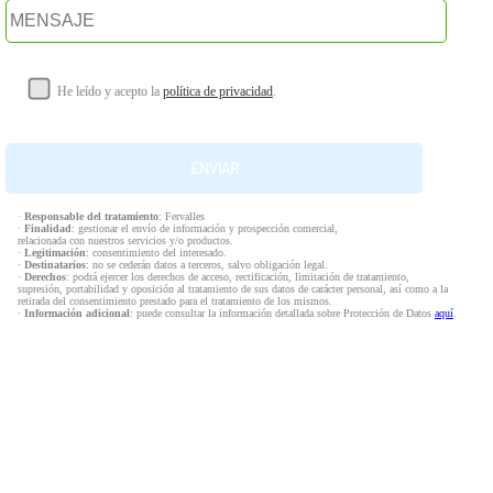
He leído y acepto la
política de privacidad
.
·
Responsable del tratamiento
: Fervalles
·
Finalidad
: gestionar el envío de información y prospección comercial,
relacionada con nuestros servicios y/o productos.
·
Legitimación
: consentimiento del interesado.
·
Destinatarios
: no se cederán datos a terceros, salvo obligación legal.
·
Derechos
: podrá ejercer los derechos de acceso, rectificación, limitación de tratamiento,
supresión, portabilidad y oposición al tratamiento de sus datos de carácter personal, así como a la
retirada del consentimiento prestado para el tratamiento de los mismos.
·
Información adicional
: puede consultar la información detallada sobre Protección de Datos
aquí
.