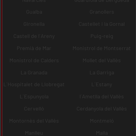
Gualba
Granollers
Gironella
Castellet i la Gornal
Castell de l´Areny
Puig-reig
Premià de Mar
Monistrol de Montserrat
Monistrol de Calders
Mollet del Vallès
La Granada
La Garriga
L´Hospitalet de Llobregat
L´Estany
L´Espunyola
l´Ametlla del Vallès
Cervelló
Cerdanyola del Vallès
Montornès del Vallès
Montmeló
Manlleu
Malla