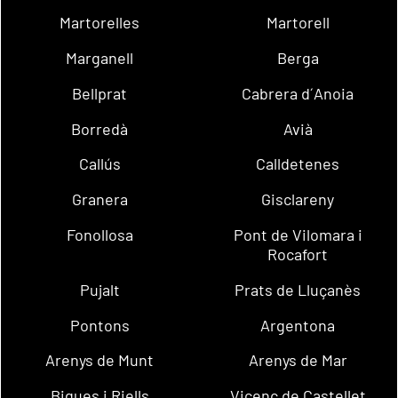
Martorelles
Martorell
Marganell
Berga
Bellprat
Cabrera d´Anoia
Borredà
Avià
Callús
Calldetenes
Granera
Gisclareny
Fonollosa
Pont de Vilomara i
Rocafort
Pujalt
Prats de Lluçanès
Pontons
Argentona
Arenys de Munt
Arenys de Mar
Bigues i Riells
Vicenç de Castellet