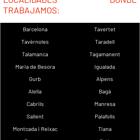
TRABAJAMOS:
Barcelona
Tavertet
Tavèrnoles
Taradell
Talamanca
Tagamanent
Maria de Besora
Igualada
Gurb
Alpens
Alella
Bagà
Cabrils
Manresa
Sallent
Palafolls
Montcada i Reixac
Tiana