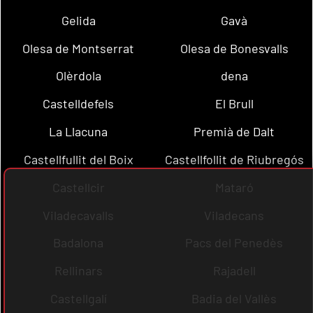
Gelida
Gavà
Olesa de Montserrat
Olesa de Bonesvalls
Olèrdola
dena
Castelldefels
El Brull
La Llacuna
Premià de Dalt
Castellfullit del Boix
Castellfollit de Riubregós
Castellcir
Mataró
Viladecavalls
Viladecans
Badalona
Pacs del Penedès
Rellinars
Rajadell
Castellgalí
Badia del Vallès