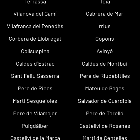
Terrassa
Teià
Vilanova del Camí
Cabrera de Mar
Vilafranca del Penedès
rrius
Corbera de Llobregat
Copons
Collsuspina
Avinyó
Caldes d´Estrac
Caldes de Montbui
Sant Feliu Sasserra
Pere de Riudebitlles
Pere de Ribes
Mateu de Bages
Martí Sesgueioles
Salvador de Guardiola
Pere de Vilamajor
Pere de Torelló
Puigdàlber
Castellví de Rosanes
Castellví de la Marca
Martí de Centelles