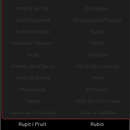
Malgrat de Mar
Santpedor
Santa Susanna
Perpètua de Mogoda
Fe del Penedès
Papiol
Palma de Cervelló
Pallejà
Moià
Mediona
Andreu de la Barca
Agustí de Lluçanès
Adrià de Besòs
Mura
Muntanyola
Montseny
Calella
Joan de Vilatorrada
Jaume de Frontanyà
Iscle de Vallalta
Rupit i Pruit
Rubió