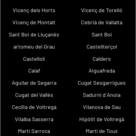
Vicenç dels Horts
Vicenç de Torelló
Vicenç de Montalt
Cebrià de Vallalta
Sant Boi de Lluçanès
Sant Boi
artomeu del Grau
Castellterçol
Castellolí
Calders
Calaf
Aiguafreda
Aguilar de Segarra
Cugat Sesgarrigues
Cugat del Vallès
Sadurní d´Anoia
Cecília de Voltregà
Vilanova de Sau
Vilalba Sasserra
Hipòlit de Voltregà
Martí Sarroca
Martí de Tous