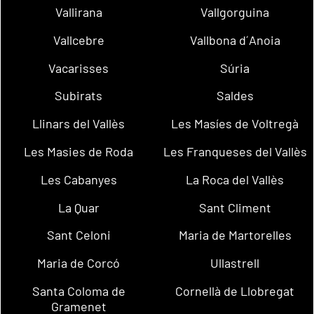
Vallirana
Vallgorguina
Vallcebre
Vallbona d´Anoia
Vacarisses
Súria
Subirats
Saldes
Llinars del Vallès
Les Masíes de Voltregà
Les Masies de Roda
Les Franqueses del Vallès
Les Cabanyes
La Roca del Vallès
La Quar
Sant Climent
Sant Celoni
Maria de Martorelles
Maria de Corcó
Ullastrell
Santa Coloma de
Cornellà de Llobregat
Gramenet