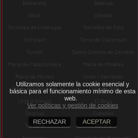
Balsareny
Balenyà
Olost
Olivella
Torrelles de Llobregat
Torrelles de Foix
Torrelavit
Torre de Claramunt
Torelló
Santa Coloma de Cervelló
Maria de Palautordera
Maria de Miralles
Maria de Merlès
Viver i Serrateix
Utilizamos solamente la cookie esencial y
Vilobí del Penedès
Lliçà de Vall
básica para el funcionamiento mínimo de esta
web.
Lliçà d´Amunt
El Bruc
Ver políticas y gestión de cookies
Dosrius
Cubelles
RECHAZAR
ACEPTAR
Tordera
Abrera
Navarcles
Guardiola de Berguedà