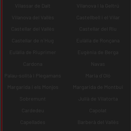
Vilassar de Dalt
Vilanova i la Geltrú
Vilanova del Vallès
Castellbell i el Vilar
Castellar del Vallès
Castellar del Riu
Castellar de n´Hug
Eulàlia de Ronçana
Eulàlia de Riuprimer
Eugènia de Berga
Cardona
Navas
Palau-solità i Plegamans
Maria d´Oló
Margarida i els Monjos
Margarida de Montbui
Sobremunt
Julià de Vilatorta
Cardedeu
Capolat
Capellades
Barberà del Vallès