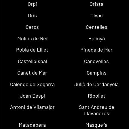
Orpí
Oristà
Orís
Olvan
Cercs
Centelles
Molins de Rei
Polinyà
Pobla de Lillet
Pineda de Mar
Castellbisbal
Canovelles
Canet de Mar
Campins
Calonge de Segarra
Julià de Cerdanyola
Joan Despí
Ripollet
Antoni de Vilamajor
Sant Andreu de
Llavaneres
Matadepera
Masquefa