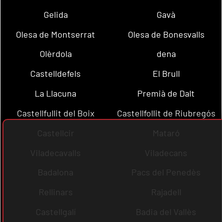
Gelida
Gavà
Olesa de Montserrat
Olesa de Bonesvalls
Olèrdola
dena
Castelldefels
El Brull
La Llacuna
Premià de Dalt
Castellfullit del Boix
Castellfollit de Riubregós
Castellcir
Mataró
Viladecavalls
Viladecans
Badalona
Pacs del Penedès
Rellinars
Rajadell
Castellgalí
Badia del Vallès