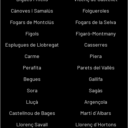
Cànoves i Samalús
Folgueroles
Fogars de Montclús
Fogars de la Selva
Fígols
Figaró-Montmany
Esplugues de Llobregat
Casserres
Carme
Piera
Perafita
Parets del Vallès
Begues
Gallifa
Sora
Sagàs
Lluçà
Argençola
Castellnou de Bages
Martí d´Albars
Llorenç Savall
Llorenç d´Hortons