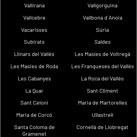
Vallirana
Vallgorguina
Vallcebre
Vallbona d´Anoia
Vacarisses
Súria
Subirats
Saldes
Llinars del Vallès
Les Masíes de Voltregà
Les Masies de Roda
Les Franqueses del Vallès
Les Cabanyes
La Roca del Vallès
La Quar
Sant Climent
Sant Celoni
Maria de Martorelles
Maria de Corcó
Ullastrell
Santa Coloma de
Cornellà de Llobregat
Gramenet