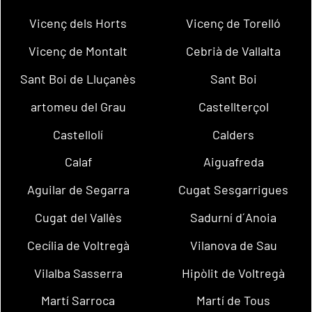
Vicenç dels Horts
Vicenç de Torelló
Vicenç de Montalt
Cebrià de Vallalta
Sant Boi de Lluçanès
Sant Boi
artomeu del Grau
Castellterçol
Castellolí
Calders
Calaf
Aiguafreda
Aguilar de Segarra
Cugat Sesgarrigues
Cugat del Vallès
Sadurní d´Anoia
Cecília de Voltregà
Vilanova de Sau
Vilalba Sasserra
Hipòlit de Voltregà
Martí Sarroca
Martí de Tous