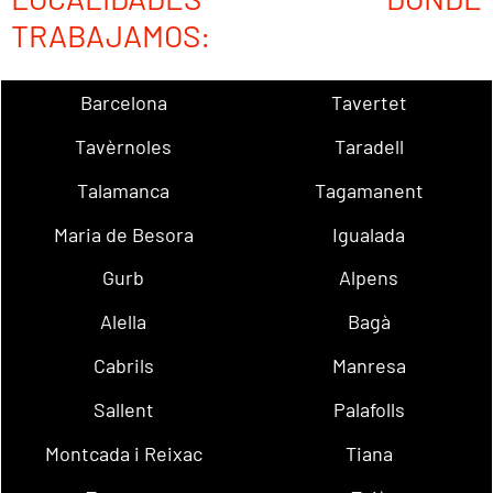
TRABAJAMOS:
Barcelona
Tavertet
Tavèrnoles
Taradell
Talamanca
Tagamanent
Maria de Besora
Igualada
Gurb
Alpens
Alella
Bagà
Cabrils
Manresa
Sallent
Palafolls
Montcada i Reixac
Tiana