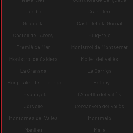
Gualba
Granollers
Gironella
Castellet i la Gornal
Castell de l´Areny
Puig-reig
Premià de Mar
Monistrol de Montserrat
Monistrol de Calders
Mollet del Vallès
La Granada
La Garriga
L´Hospitalet de Llobregat
L´Estany
L´Espunyola
l´Ametlla del Vallès
Cervelló
Cerdanyola del Vallès
Montornès del Vallès
Montmeló
Manlleu
Malla