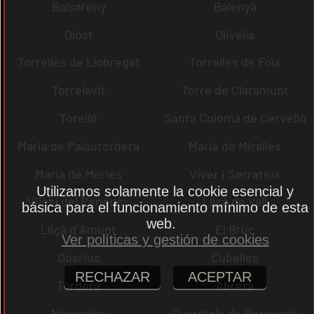
Balsareny
Balenyà
Olost
Olivella
Torrelles de Llobregat
Torrelles de Foix
Torrelavit
Torre de Claramunt
Torelló
Santa Coloma de Cervelló
Maria de Palautordera
Maria de Miralles
Maria de Merlès
Viver i Serrateix
Utilizamos solamente la cookie esencial y
Vilobí del Penedès
Lliçà de Vall
básica para el funcionamiento mínimo de esta
web.
Lliçà d´Amunt
El Bruc
Ver políticas y gestión de cookies
Dosrius
Cubelles
RECHAZAR
ACEPTAR
Tordera
Abrera
Navarcles
Guardiola de Berguedà