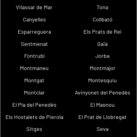
Vilassar de Mar
Tona
Canyelles
Collbató
Esparreguera
Els Prats de Rei
Sentmenat
Gaià
Fontrubí
Jorba
Montmaneu
Montmajor
Montgat
Montesquiu
Montclar
Avinyonet del Penedès
El Pla del Penedès
El Masnou
Els Hostalets de Pierola
El Prat de Llobregat
Sitges
Seva