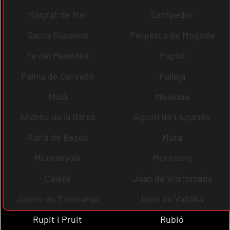
Malgrat de Mar
Santpedor
Santa Susanna
Perpètua de Mogoda
Fe del Penedès
Papiol
Palma de Cervelló
Pallejà
Moià
Mediona
Andreu de la Barca
Agustí de Lluçanès
Adrià de Besòs
Mura
Muntanyola
Montseny
Calella
Joan de Vilatorrada
Jaume de Frontanyà
Iscle de Vallalta
Rupit i Pruit
Rubió