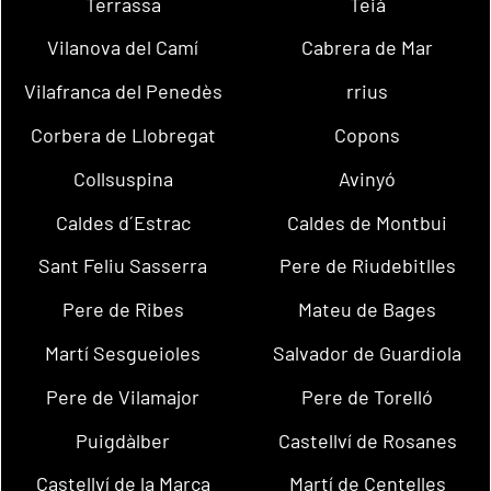
Terrassa
Teià
Vilanova del Camí
Cabrera de Mar
Vilafranca del Penedès
rrius
Corbera de Llobregat
Copons
Collsuspina
Avinyó
Caldes d´Estrac
Caldes de Montbui
Sant Feliu Sasserra
Pere de Riudebitlles
Pere de Ribes
Mateu de Bages
Martí Sesgueioles
Salvador de Guardiola
Pere de Vilamajor
Pere de Torelló
Puigdàlber
Castellví de Rosanes
Castellví de la Marca
Martí de Centelles