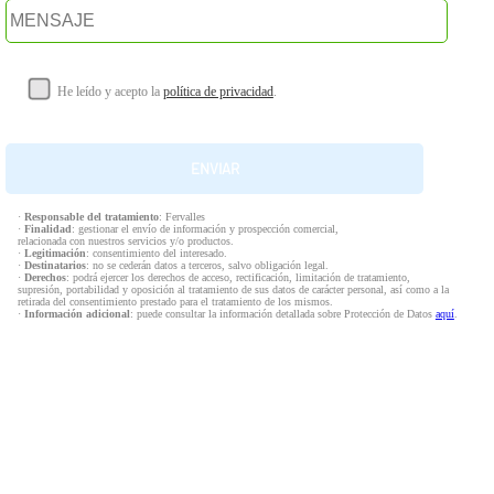
He leído y acepto la
política de privacidad
.
·
Responsable del tratamiento
: Fervalles
·
Finalidad
: gestionar el envío de información y prospección comercial,
relacionada con nuestros servicios y/o productos.
·
Legitimación
: consentimiento del interesado.
·
Destinatarios
: no se cederán datos a terceros, salvo obligación legal.
·
Derechos
: podrá ejercer los derechos de acceso, rectificación, limitación de tratamiento,
supresión, portabilidad y oposición al tratamiento de sus datos de carácter personal, así como a la
retirada del consentimiento prestado para el tratamiento de los mismos.
·
Información adicional
: puede consultar la información detallada sobre Protección de Datos
aquí
.