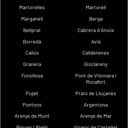
Martorelles
Martorell
Marganell
Berga
Bellprat
Cabrera d´Anoia
Borredà
Avià
Callús
Calldetenes
Granera
Gisclareny
Fonollosa
Pont de Vilomara i
Rocafort
Pujalt
Prats de Lluçanès
Pontons
Argentona
Arenys de Munt
Arenys de Mar
Bigues i Riells
Vicenç de Castellet