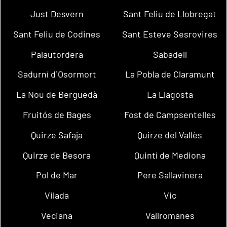
Just Desvern
Sant Feliu de Llobregat
Sant Feliu de Codines
Sant Esteve Sesrovires
Palautordera
Sabadell
Sadurní d´Osormort
La Pobla de Claramunt
La Nou de Berguedà
La Llagosta
Fruitós de Bages
Fost de Campsentelles
Quirze Safaja
Quirze del Vallès
Quirze de Besora
Quintí de Mediona
Pol de Mar
Pere Sallavinera
Vilada
Vic
Veciana
Vallromanes