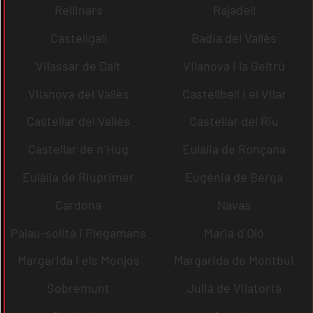
Rellinars
Rajadell
Castellgalí
Badia del Vallès
Vilassar de Dalt
Vilanova i la Geltrú
Vilanova del Vallès
Castellbell i el Vilar
Castellar del Vallès
Castellar del Riu
Castellar de n´Hug
Eulàlia de Ronçana
Eulàlia de Riuprimer
Eugènia de Berga
Cardona
Navas
Palau-solità i Plegamans
Maria d´Oló
Margarida i els Monjos
Margarida de Montbui
Sobremunt
Julià de Vilatorta