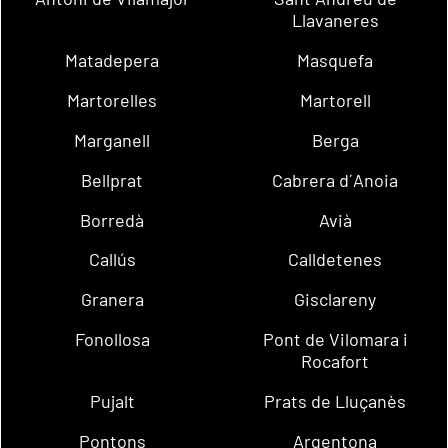
Llavaneres
Matadepera
Masquefa
Martorelles
Martorell
Marganell
Berga
Bellprat
Cabrera d´Anoia
Borredà
Avià
Callús
Calldetenes
Granera
Gisclareny
Fonollosa
Pont de Vilomara i
Rocafort
Pujalt
Prats de Lluçanès
Pontons
Argentona