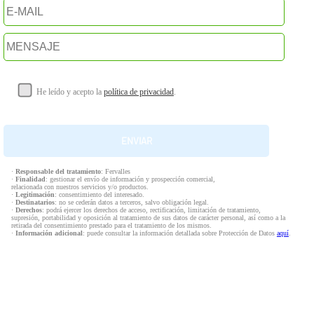
He leído y acepto la
política de privacidad
.
·
Responsable del tratamiento
: Fervalles
·
Finalidad
: gestionar el envío de información y prospección comercial,
relacionada con nuestros servicios y/o productos.
·
Legitimación
: consentimiento del interesado.
·
Destinatarios
: no se cederán datos a terceros, salvo obligación legal.
·
Derechos
: podrá ejercer los derechos de acceso, rectificación, limitación de tratamiento,
supresión, portabilidad y oposición al tratamiento de sus datos de carácter personal, así como a la
retirada del consentimiento prestado para el tratamiento de los mismos.
·
Información adicional
: puede consultar la información detallada sobre Protección de Datos
aquí
.