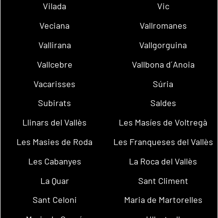
Vilada
Vic
Veciana
Vallromanes
Vallirana
Vallgorguina
Vallcebre
Vallbona d´Anoia
Vacarisses
Súria
Subirats
Saldes
Llinars del Vallès
Les Masíes de Voltregà
Les Masies de Roda
Les Franqueses del Vallès
Les Cabanyes
La Roca del Vallès
La Quar
Sant Climent
Sant Celoni
Maria de Martorelles