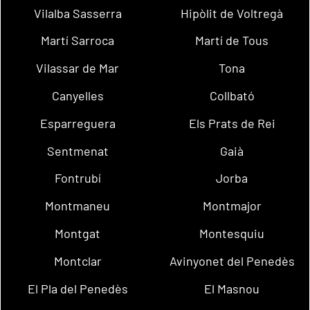
Vilalba Sasserra
Hipòlit de Voltregà
Martí Sarroca
Martí de Tous
Vilassar de Mar
Tona
Canyelles
Collbató
Esparreguera
Els Prats de Rei
Sentmenat
Gaià
Fontrubí
Jorba
Montmaneu
Montmajor
Montgat
Montesquiu
Montclar
Avinyonet del Penedès
El Pla del Penedès
El Masnou