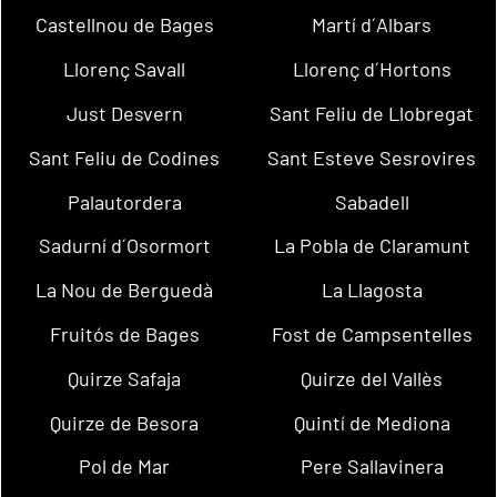
Castellnou de Bages
Martí d´Albars
Llorenç Savall
Llorenç d´Hortons
Just Desvern
Sant Feliu de Llobregat
Sant Feliu de Codines
Sant Esteve Sesrovires
Palautordera
Sabadell
Sadurní d´Osormort
La Pobla de Claramunt
La Nou de Berguedà
La Llagosta
Fruitós de Bages
Fost de Campsentelles
Quirze Safaja
Quirze del Vallès
Quirze de Besora
Quintí de Mediona
Pol de Mar
Pere Sallavinera