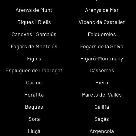
Arenys de Munt
Arenys de Mar
Bigues i Riells
Vicenç de Castellet
Cànoves i Samalús
Folgueroles
Fogars de Montclús
Fogars de la Selva
Fígols
Figaró-Montmany
Esplugues de Llobregat
Casserres
Carme
Piera
Perafita
Parets del Vallès
Begues
Gallifa
Sora
Sagàs
Lluçà
Argençola