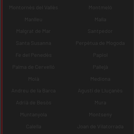
Montornès del Vallès
Montmeló
Manlleu
Malla
Malgrat de Mar
Santpedor
Santa Susanna
Perpètua de Mogoda
Fe del Penedès
Papiol
Palma de Cervelló
Pallejà
Moià
Mediona
Andreu de la Barca
Agustí de Lluçanès
Adrià de Besòs
Mura
Muntanyola
Montseny
Calella
Joan de Vilatorrada