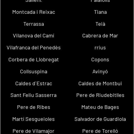
Montcada i Reixac
Tiana
Terrassa
Teià
Vilanova del Camí
Cabrera de Mar
Vilafranca del Penedès
rrius
Corbera de Llobregat
Copons
Collsuspina
Avinyó
Caldes d´Estrac
Caldes de Montbui
Sant Feliu Sasserra
Pere de Riudebitlles
Pere de Ribes
Mateu de Bages
Martí Sesgueioles
Salvador de Guardiola
Pere de Vilamajor
Pere de Torelló