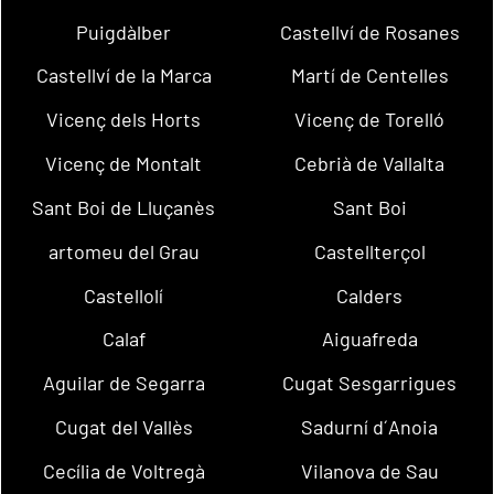
Puigdàlber
Castellví de Rosanes
Castellví de la Marca
Martí de Centelles
Vicenç dels Horts
Vicenç de Torelló
Vicenç de Montalt
Cebrià de Vallalta
Sant Boi de Lluçanès
Sant Boi
artomeu del Grau
Castellterçol
Castellolí
Calders
Calaf
Aiguafreda
Aguilar de Segarra
Cugat Sesgarrigues
Cugat del Vallès
Sadurní d´Anoia
Cecília de Voltregà
Vilanova de Sau