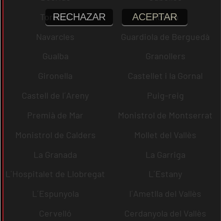
RECHAZAR
ACEPTAR
Tordera
Abrera
Navarcles
Guardiola de Berguedà
Gualba
Granollers
Gironella
Castellet i la Gornal
Castell de l´Areny
Puig-reig
Premià de Mar
Monistrol de Montserrat
Monistrol de Calders
Mollet del Vallès
La Granada
La Garriga
L´Hospitalet de Llobregat
L´Estany
L´Espunyola
l´Ametlla del Vallès
Cervelló
Cerdanyola del Vallès