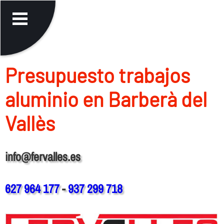
Presupuesto trabajos
aluminio en Barberà del
Vallès
info@fervalles.es
627 964 177
-
937 299 718