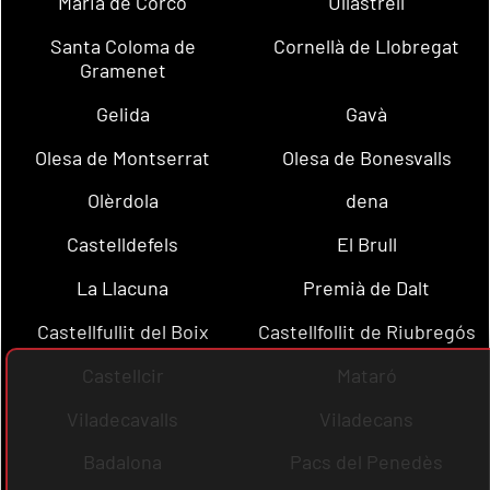
Maria de Corcó
Ullastrell
Santa Coloma de
Cornellà de Llobregat
Gramenet
Gelida
Gavà
Olesa de Montserrat
Olesa de Bonesvalls
Olèrdola
dena
Castelldefels
El Brull
La Llacuna
Premià de Dalt
Castellfullit del Boix
Castellfollit de Riubregós
Castellcir
Mataró
Viladecavalls
Viladecans
Badalona
Pacs del Penedès