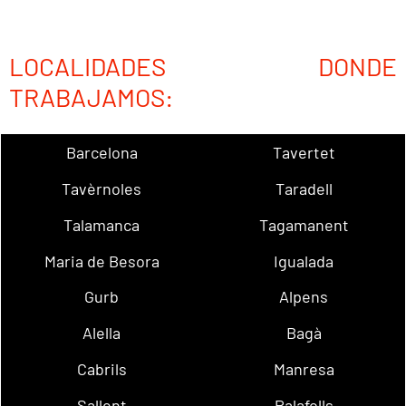
LOCALIDADES DONDE
TRABAJAMOS:
Barcelona
Tavertet
Tavèrnoles
Taradell
Talamanca
Tagamanent
Maria de Besora
Igualada
Gurb
Alpens
Alella
Bagà
Cabrils
Manresa
Sallent
Palafolls