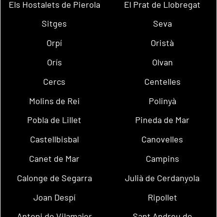
Els Hostalets de Pierola
El Prat de Llobregat
Sitges
Seva
Orpí
Oristà
Orís
Olvan
Cercs
Centelles
Molins de Rei
Polinyà
Pobla de Lillet
Pineda de Mar
Castellbisbal
Canovelles
Canet de Mar
Campins
Calonge de Segarra
Julià de Cerdanyola
Joan Despí
Ripollet
Antoni de Vilamajor
Sant Andreu de