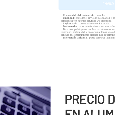
·
Responsable del tratamiento
: Fervalles
·
Finalidad
: gestionar el envío de información y p
relacionada con nuestros servicios y/o productos.
·
Legitimación
: consentimiento del interesado.
·
Destinatarios
: no se cederán datos a terceros, salv
·
Derechos
: podrá ejercer los derechos de acceso, re
supresión, portabilidad y oposición al tratamiento d
retirada del consentimiento prestado para el tratam
·
Información adicional
: puede consultar la infor
PRECIO 
EN ALUM