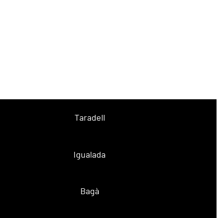
Taradell
Igualada
Bagà