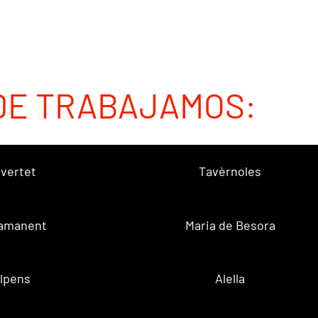
DE TRABAJAMOS:
vertet
Tavèrnoles
amanent
Maria de Besora
lpens
Alella