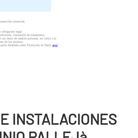
rospección comercial,
o obligación legal.
ctificación, limitación de tratamiento,
e sus datos de carácter personal, así como a la
iento de los mismos.
mación detallada sobre Protección de Datos
aquí
.
DE INSTALACIONES
INIO PALLEJà