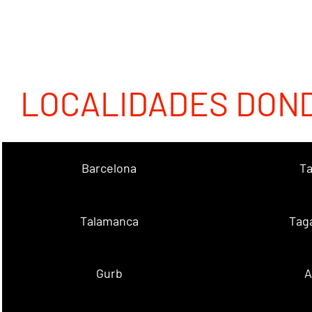
LOCALIDADES DON
Barcelona
Ta
Talamanca
Tag
Gurb
A