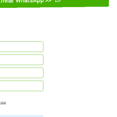
acidad
.