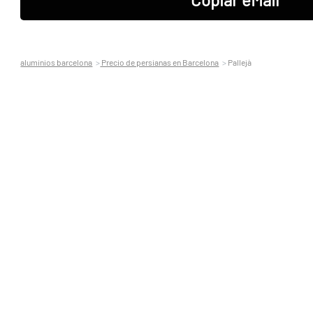
aluminios barcelona
Precio de persianas en Barcelona
Pallejà