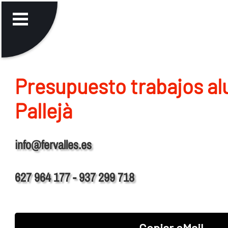
Presupuesto trabajos al
Pallejà
info@fervalles.es
627 964 177 - 937 299 718
Copiar eMail