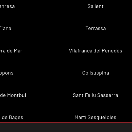
anresa
Sallent
Tiana
Terrassa
ra de Mar
Vilafranca del Penedès
opons
Collsuspina
 de Montbui
Sant Feliu Sasserra
 de Bages
Martí Sesgueioles