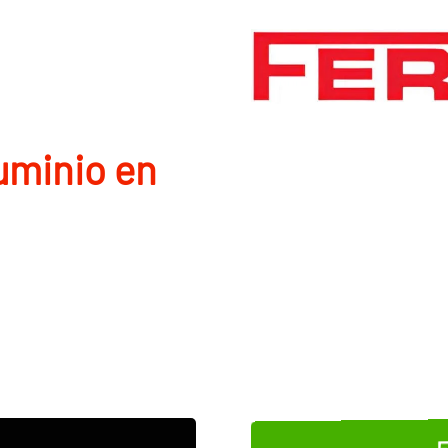
uminio en
E