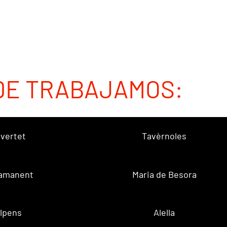
DE TRABAJAMOS:
vertet
Tavèrnoles
amanent
Maria de Besora
lpens
Alella