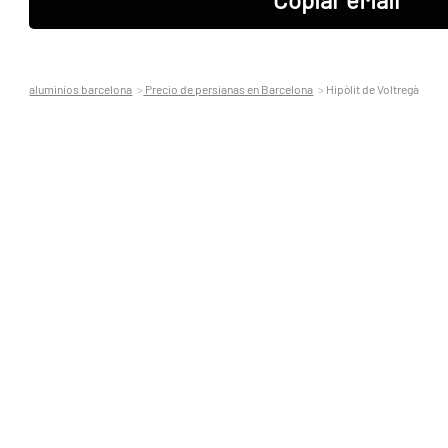
aluminios barcelona
Precio de persianas en Barcelona
Hipòlit de Voltregà