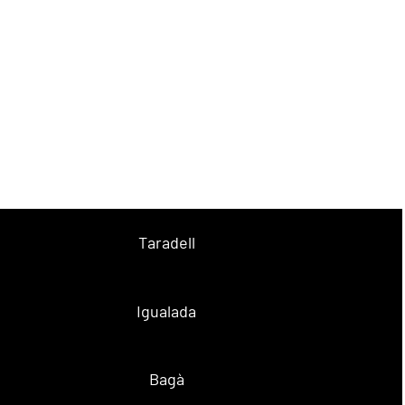
Taradell
Igualada
Bagà