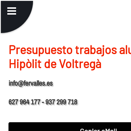
Presupuesto trabajos al
Hipòlit de Voltregà
info@fervalles.es
627 964 177 - 937 299 718
Copiar eMail