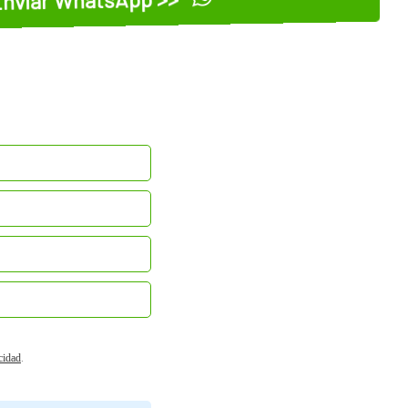
acidad
.