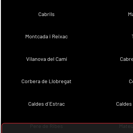
Cabrils
M
Montcada i Reixac
Vilanova del Camí
Cabre
Corbera de Llobregat
C
Caldes d´Estrac
Caldes
Pere de Ribes
Mateu