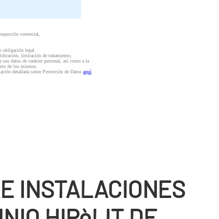
rospección comercial,
o obligación legal.
ctificación, limitación de tratamiento,
e sus datos de carácter personal, así como a la
iento de los mismos.
mación detallada sobre Protección de Datos
aquí
.
DE INSTALACIONES
NIO HIPòLIT DE