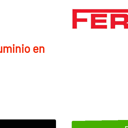
uminio en
E