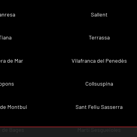
anresa
Sallent
Tiana
Terrassa
ra de Mar
Vilafranca del Penedès
opons
Collsuspina
 de Montbui
Sant Feliu Sasserra
 de Bages
Martí Sesgueioles