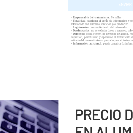
·
Responsable del tratamiento
: Fervalles
·
Finalidad
: gestionar el envío de información y p
relacionada con nuestros servicios y/o productos.
·
Legitimación
: consentimiento del interesado.
·
Destinatarios
: no se cederán datos a terceros, salv
·
Derechos
: podrá ejercer los derechos de acceso, re
supresión, portabilidad y oposición al tratamiento d
retirada del consentimiento prestado para el tratam
·
Información adicional
: puede consultar la infor
PRECIO 
EN ALUMI