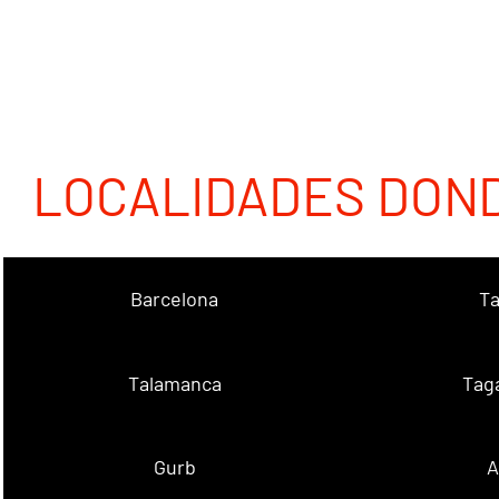
LOCALIDADES DON
Barcelona
Ta
Talamanca
Tag
Gurb
A