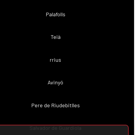
Palafolls
Teià
rrius
Avinyó
Pere de Riudebitlles
Salvador de Guardiola