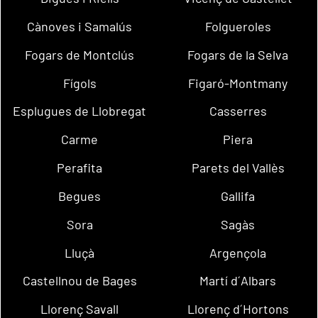
Cànoves i Samalús
Folgueroles
Fogars de Montclús
Fogars de la Selva
Fígols
Figaró-Montmany
Esplugues de Llobregat
Casserres
Carme
Piera
Perafita
Parets del Vallès
Begues
Gallifa
Sora
Sagàs
Lluçà
Argençola
Castellnou de Bages
Martí d´Albars
Llorenç Savall
Llorenç d´Hortons