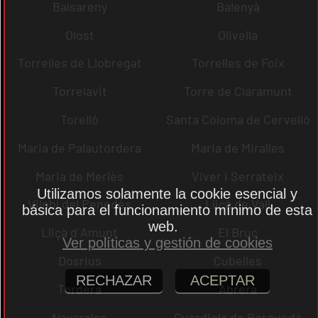
Balsareny
Balenyà
Olost
Olivella
Torrelles de Llobregat
Torrelles de Foix
Torrelavit
Torre de Claramunt
Torelló
Santa Coloma de Cervelló
Maria de Palautordera
Maria de Miralles
Maria de Merlès
Viver i Serrateix
Utilizamos solamente la cookie esencial y
Vilobí del Penedès
Lliçà de Vall
básica para el funcionamiento mínimo de esta
web.
Lliçà d´Amunt
El Bruc
Ver políticas y gestión de cookies
Dosrius
Cubelles
RECHAZAR
ACEPTAR
Tordera
Abrera
Navarcles
Guardiola de Berguedà