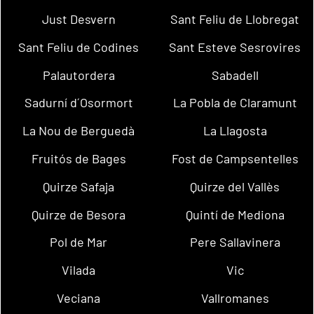
Just Desvern
Sant Feliu de Llobregat
Sant Feliu de Codines
Sant Esteve Sesrovires
Palautordera
Sabadell
Sadurní d´Osormort
La Pobla de Claramunt
La Nou de Berguedà
La Llagosta
Fruitós de Bages
Fost de Campsentelles
Quirze Safaja
Quirze del Vallès
Quirze de Besora
Quintí de Mediona
Pol de Mar
Pere Sallavinera
Vilada
Vic
Veciana
Vallromanes