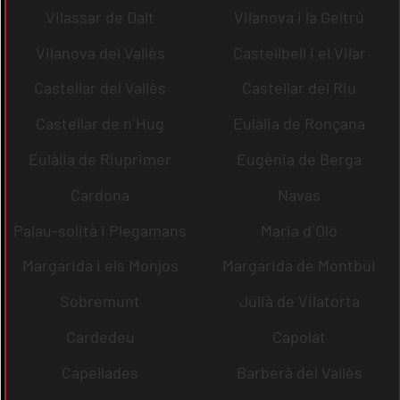
Vilassar de Dalt
Vilanova i la Geltrú
Vilanova del Vallès
Castellbell i el Vilar
Castellar del Vallès
Castellar del Riu
Castellar de n´Hug
Eulàlia de Ronçana
Eulàlia de Riuprimer
Eugènia de Berga
Cardona
Navas
Palau-solità i Plegamans
Maria d´Oló
Margarida i els Monjos
Margarida de Montbui
Sobremunt
Julià de Vilatorta
Cardedeu
Capolat
Capellades
Barberà del Vallès