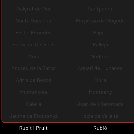
Malgrat de Mar
Santpedor
Santa Susanna
Perpètua de Mogoda
Fe del Penedès
Papiol
Palma de Cervelló
Pallejà
Moià
Mediona
Andreu de la Barca
Agustí de Lluçanès
Adrià de Besòs
Mura
Muntanyola
Montseny
Calella
Joan de Vilatorrada
Jaume de Frontanyà
Iscle de Vallalta
Rupit i Pruit
Rubió