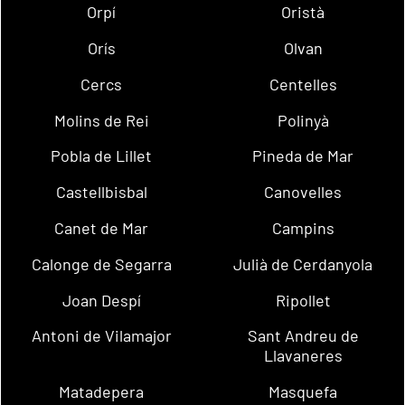
Orpí
Oristà
Orís
Olvan
Cercs
Centelles
Molins de Rei
Polinyà
Pobla de Lillet
Pineda de Mar
Castellbisbal
Canovelles
Canet de Mar
Campins
Calonge de Segarra
Julià de Cerdanyola
Joan Despí
Ripollet
Antoni de Vilamajor
Sant Andreu de
Llavaneres
Matadepera
Masquefa