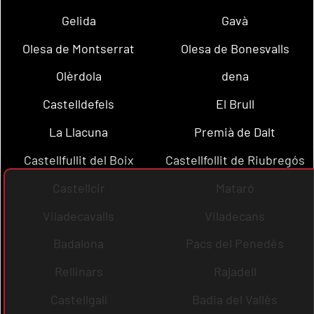
Gelida
Gavà
Olesa de Montserrat
Olesa de Bonesvalls
Olèrdola
dena
Castelldefels
El Brull
La Llacuna
Premià de Dalt
Castellfullit del Boix
Castellfollit de Riubregós
Castellcir
Mataró
Viladecavalls
Viladecans
Badalona
Pacs del Penedès
Rellinars
Rajadell
Castellgalí
Badia del Vallès