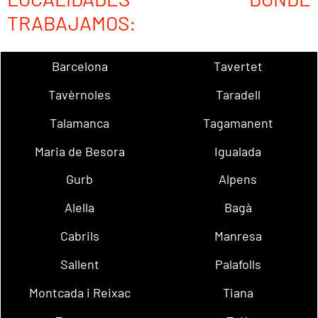
TRABAJAMOS:
Barcelona
Tavertet
Tavèrnoles
Taradell
Talamanca
Tagamanent
Maria de Besora
Igualada
Gurb
Alpens
Alella
Bagà
Cabrils
Manresa
Sallent
Palafolls
Montcada i Reixac
Tiana