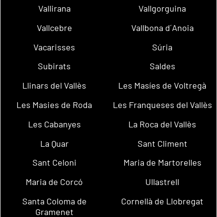
Vallirana
Vallgorguina
Vallcebre
Vallbona d´Anoia
Vacarisses
Súria
Subirats
Saldes
Llinars del Vallès
Les Masíes de Voltregà
Les Masies de Roda
Les Franqueses del Vallès
Les Cabanyes
La Roca del Vallès
La Quar
Sant Climent
Sant Celoni
Maria de Martorelles
Maria de Corcó
Ullastrell
Santa Coloma de
Cornellà de Llobregat
Gramenet