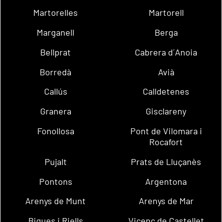
Martorelles
Martorell
Marganell
Berga
Bellprat
Cabrera d´Anoia
Borredà
Avià
Callús
Calldetenes
Granera
Gisclareny
Fonollosa
Pont de Vilomara i
Rocafort
Pujalt
Prats de Lluçanès
Pontons
Argentona
Arenys de Munt
Arenys de Mar
Bigues i Riells
Vicenç de Castellet