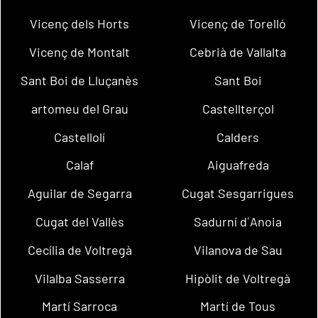
Vicenç dels Horts
Vicenç de Torelló
Vicenç de Montalt
Cebrià de Vallalta
Sant Boi de Lluçanès
Sant Boi
artomeu del Grau
Castellterçol
Castellolí
Calders
Calaf
Aiguafreda
Aguilar de Segarra
Cugat Sesgarrigues
Cugat del Vallès
Sadurní d´Anoia
Cecília de Voltregà
Vilanova de Sau
Vilalba Sasserra
Hipòlit de Voltregà
Martí Sarroca
Martí de Tous