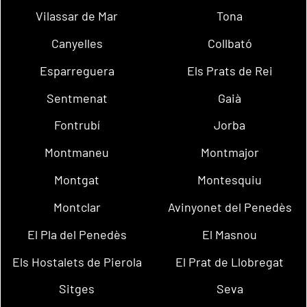
Vilassar de Mar
Tona
Canyelles
Collbató
Esparreguera
Els Prats de Rei
Sentmenat
Gaià
Fontrubí
Jorba
Montmaneu
Montmajor
Montgat
Montesquiu
Montclar
Avinyonet del Penedès
El Pla del Penedès
El Masnou
Els Hostalets de Pierola
El Prat de Llobregat
Sitges
Seva