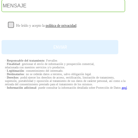
He leído y acepto la
política de privacidad
.
·
Responsable del tratamiento
: Fervalles
·
Finalidad
: gestionar el envío de información y prospección comercial,
relacionada con nuestros servicios y/o productos.
·
Legitimación
: consentimiento del interesado.
·
Destinatarios
: no se cederán datos a terceros, salvo obligación legal.
·
Derechos
: podrá ejercer los derechos de acceso, rectificación, limitación de tratamiento,
supresión, portabilidad y oposición al tratamiento de sus datos de carácter personal, así como a la
retirada del consentimiento prestado para el tratamiento de los mismos.
·
Información adicional
: puede consultar la información detallada sobre Protección de Datos
aquí
.