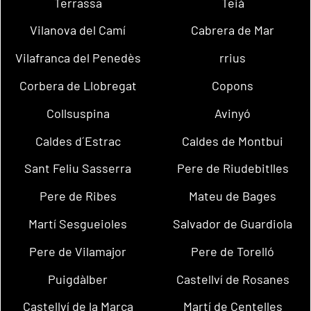
Terrassa
Teià
Vilanova del Camí
Cabrera de Mar
Vilafranca del Penedès
rrius
Corbera de Llobregat
Copons
Collsuspina
Avinyó
Caldes d´Estrac
Caldes de Montbui
Sant Feliu Sasserra
Pere de Riudebitlles
Pere de Ribes
Mateu de Bages
Martí Sesgueioles
Salvador de Guardiola
Pere de Vilamajor
Pere de Torelló
Puigdàlber
Castellví de Rosanes
Castellví de la Marca
Martí de Centelles