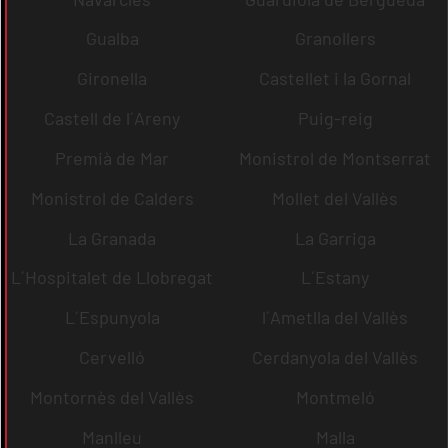
Gualba
Granollers
Gironella
Castellet i la Gornal
Castell de l´Areny
Puig-reig
Premià de Mar
Monistrol de Montserrat
Monistrol de Calders
Mollet del Vallès
La Granada
La Garriga
L´Hospitalet de Llobregat
L´Estany
L´Espunyola
l´Ametlla del Vallès
Cervelló
Cerdanyola del Vallès
Montornès del Vallès
Montmeló
Manlleu
Malla