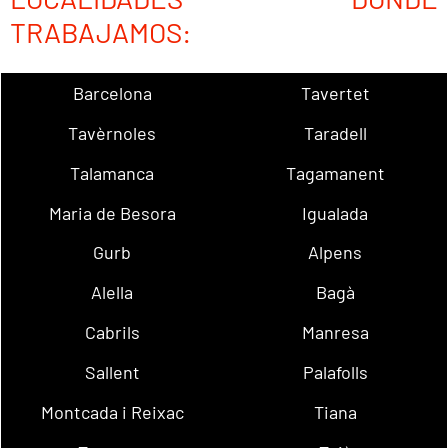
TRABAJAMOS:
Barcelona
Tavertet
Tavèrnoles
Taradell
Talamanca
Tagamanent
Maria de Besora
Igualada
Gurb
Alpens
Alella
Bagà
Cabrils
Manresa
Sallent
Palafolls
Montcada i Reixac
Tiana