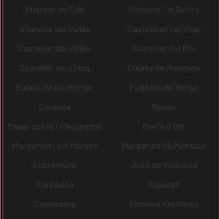
Vilassar de Dalt
Vilanova i la Geltrú
Vilanova del Vallès
Castellbell i el Vilar
Castellar del Vallès
Castellar del Riu
Castellar de n´Hug
Eulàlia de Ronçana
Eulàlia de Riuprimer
Eugènia de Berga
Cardona
Navas
Palau-solità i Plegamans
Maria d´Oló
Margarida i els Monjos
Margarida de Montbui
Sobremunt
Julià de Vilatorta
Cardedeu
Capolat
Capellades
Barberà del Vallès