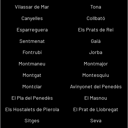
Vilassar de Mar
Tona
Canyelles
Collbató
Esparreguera
Els Prats de Rei
Sentmenat
Gaià
Fontrubí
Jorba
Montmaneu
Montmajor
Montgat
Montesquiu
Montclar
Avinyonet del Penedès
El Pla del Penedès
El Masnou
Els Hostalets de Pierola
El Prat de Llobregat
Sitges
Seva