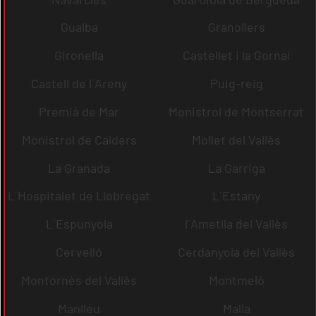
Gualba
Granollers
Gironella
Castellet i la Gornal
Castell de l´Areny
Puig-reig
Premià de Mar
Monistrol de Montserrat
Monistrol de Calders
Mollet del Vallès
La Granada
La Garriga
L´Hospitalet de Llobregat
L´Estany
L´Espunyola
l´Ametlla del Vallès
Cervelló
Cerdanyola del Vallès
Montornès del Vallès
Montmeló
Manlleu
Malla