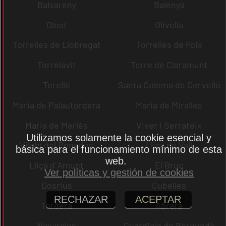
Balsareny
Balenyà
Olost
Olivella
Torrelles de Llobregat
Torrelles de Foix
Torrelavit
Torre de Claramunt
Torelló
Santa Coloma de Cervelló
Maria de Palautordera
Maria de Miralles
Maria de Merlès
Viver i Serrateix
Utilizamos solamente la cookie esencial y
Vilobí del Penedès
Lliçà de Vall
básica para el funcionamiento mínimo de esta
web.
Lliçà d´Amunt
El Bruc
Ver políticas y gestión de cookies
Dosrius
Cubelles
RECHAZAR
ACEPTAR
Tordera
Abrera
Navarcles
Guardiola de Berguedà