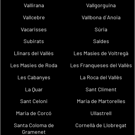
Vallirana
Vallgorguina
Vallcebre
Vallbona d´Anoia
Vacarisses
Súria
Subirats
Saldes
Llinars del Vallès
Les Masíes de Voltregà
Les Masies de Roda
Les Franqueses del Vallès
Les Cabanyes
La Roca del Vallès
La Quar
Sant Climent
Sant Celoni
Maria de Martorelles
Maria de Corcó
Ullastrell
Santa Coloma de
Cornellà de Llobregat
Gramenet