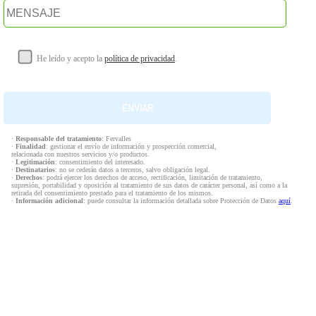
He leído y acepto la
política de privacidad
.
·
Responsable del tratamiento
: Fervalles
·
Finalidad
: gestionar el envío de información y prospección comercial,
relacionada con nuestros servicios y/o productos.
·
Legitimación
: consentimiento del interesado.
·
Destinatarios
: no se cederán datos a terceros, salvo obligación legal.
·
Derechos
: podrá ejercer los derechos de acceso, rectificación, limitación de tratamiento,
supresión, portabilidad y oposición al tratamiento de sus datos de carácter personal, así como a la
retirada del consentimiento prestado para el tratamiento de los mismos.
·
Información adicional
: puede consultar la información detallada sobre Protección de Datos
aquí
.