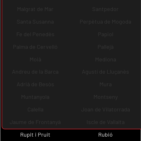
Malgrat de Mar
Santpedor
Santa Susanna
Perpètua de Mogoda
Fe del Penedès
Papiol
Palma de Cervelló
Pallejà
Moià
Mediona
Andreu de la Barca
Agustí de Lluçanès
Adrià de Besòs
Mura
Muntanyola
Montseny
Calella
Joan de Vilatorrada
Jaume de Frontanyà
Iscle de Vallalta
Rupit i Pruit
Rubió