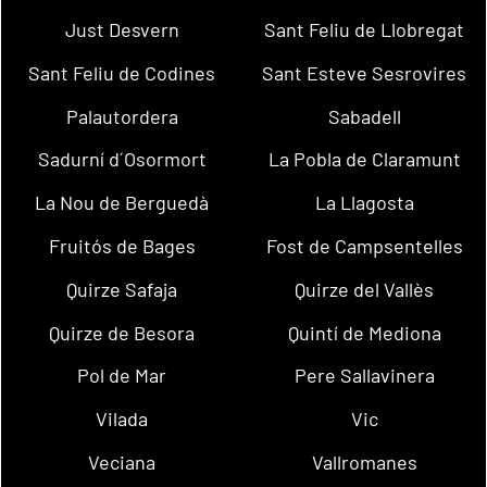
Just Desvern
Sant Feliu de Llobregat
Sant Feliu de Codines
Sant Esteve Sesrovires
Palautordera
Sabadell
Sadurní d´Osormort
La Pobla de Claramunt
La Nou de Berguedà
La Llagosta
Fruitós de Bages
Fost de Campsentelles
Quirze Safaja
Quirze del Vallès
Quirze de Besora
Quintí de Mediona
Pol de Mar
Pere Sallavinera
Vilada
Vic
Veciana
Vallromanes