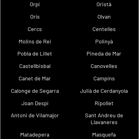
Orpí
Oristà
Orís
Olvan
Cercs
Centelles
Molins de Rei
Polinyà
Pobla de Lillet
Pineda de Mar
Castellbisbal
Canovelles
Canet de Mar
Campins
Calonge de Segarra
Julià de Cerdanyola
Joan Despí
Ripollet
Antoni de Vilamajor
Sant Andreu de
Llavaneres
Matadepera
Masquefa