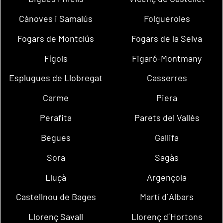
Cànoves i Samalús
Folgueroles
Fogars de Montclús
Fogars de la Selva
Fígols
Figaró-Montmany
Esplugues de Llobregat
Casserres
Carme
Piera
Perafita
Parets del Vallès
Begues
Gallifa
Sora
Sagàs
Lluçà
Argençola
Castellnou de Bages
Martí d´Albars
Llorenç Savall
Llorenç d´Hortons