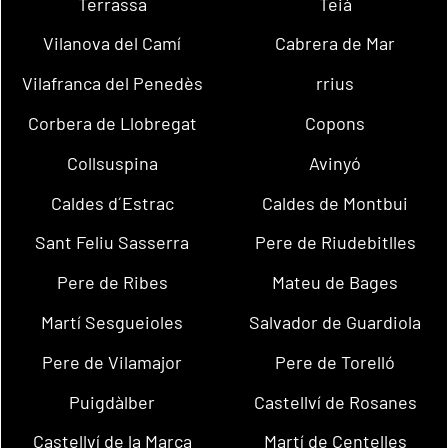
Terrassa
Teià
Vilanova del Camí
Cabrera de Mar
Vilafranca del Penedès
rrius
Corbera de Llobregat
Copons
Collsuspina
Avinyó
Caldes d´Estrac
Caldes de Montbui
Sant Feliu Sasserra
Pere de Riudebitlles
Pere de Ribes
Mateu de Bages
Martí Sesgueioles
Salvador de Guardiola
Pere de Vilamajor
Pere de Torelló
Puigdàlber
Castellví de Rosanes
Castellví de la Marca
Martí de Centelles