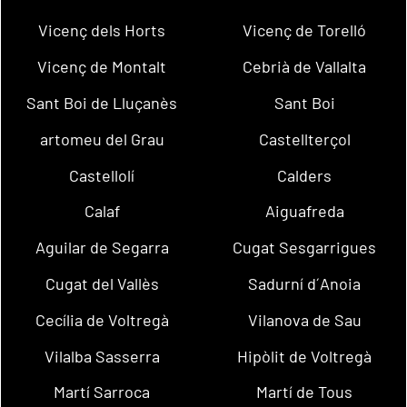
Vicenç dels Horts
Vicenç de Torelló
Vicenç de Montalt
Cebrià de Vallalta
Sant Boi de Lluçanès
Sant Boi
artomeu del Grau
Castellterçol
Castellolí
Calders
Calaf
Aiguafreda
Aguilar de Segarra
Cugat Sesgarrigues
Cugat del Vallès
Sadurní d´Anoia
Cecília de Voltregà
Vilanova de Sau
Vilalba Sasserra
Hipòlit de Voltregà
Martí Sarroca
Martí de Tous