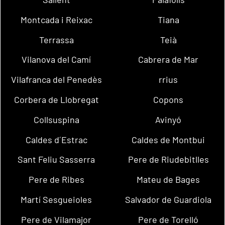
Montcada i Reixac
Tiana
Terrassa
Teià
Vilanova del Camí
Cabrera de Mar
Vilafranca del Penedès
rrius
Corbera de Llobregat
Copons
Collsuspina
Avinyó
Caldes d´Estrac
Caldes de Montbui
Sant Feliu Sasserra
Pere de Riudebitlles
Pere de Ribes
Mateu de Bages
Martí Sesgueioles
Salvador de Guardiola
Pere de Vilamajor
Pere de Torelló