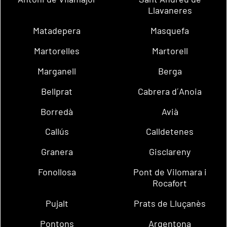
Llavaneres
Matadepera
Masquefa
Martorelles
Martorell
Marganell
Berga
Bellprat
Cabrera d´Anoia
Borredà
Avià
Callús
Calldetenes
Granera
Gisclareny
Fonollosa
Pont de Vilomara i
Rocafort
Pujalt
Prats de Lluçanès
Pontons
Argentona