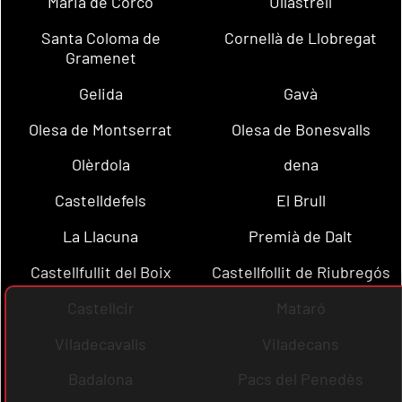
Maria de Corcó
Ullastrell
Santa Coloma de
Cornellà de Llobregat
Gramenet
Gelida
Gavà
Olesa de Montserrat
Olesa de Bonesvalls
Olèrdola
dena
Castelldefels
El Brull
La Llacuna
Premià de Dalt
Castellfullit del Boix
Castellfollit de Riubregós
Castellcir
Mataró
Viladecavalls
Viladecans
Badalona
Pacs del Penedès