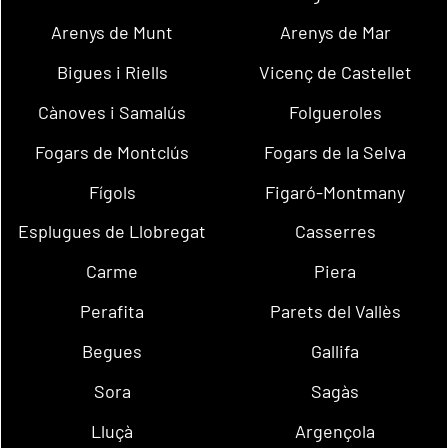
Arenys de Munt
Arenys de Mar
Bigues i Riells
Vicenç de Castellet
Cànoves i Samalús
Folgueroles
Fogars de Montclús
Fogars de la Selva
Fígols
Figaró-Montmany
Esplugues de Llobregat
Casserres
Carme
Piera
Perafita
Parets del Vallès
Begues
Gallifa
Sora
Sagàs
Lluçà
Argençola