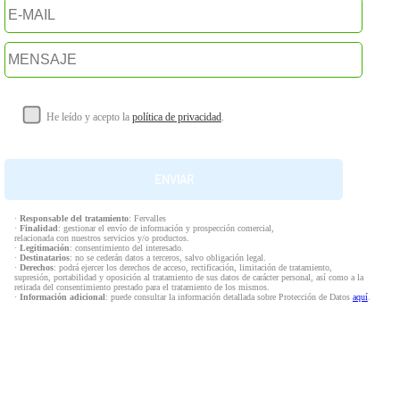
He leído y acepto la
política de privacidad
.
·
Responsable del tratamiento
: Fervalles
·
Finalidad
: gestionar el envío de información y prospección comercial,
relacionada con nuestros servicios y/o productos.
·
Legitimación
: consentimiento del interesado.
·
Destinatarios
: no se cederán datos a terceros, salvo obligación legal.
·
Derechos
: podrá ejercer los derechos de acceso, rectificación, limitación de tratamiento,
supresión, portabilidad y oposición al tratamiento de sus datos de carácter personal, así como a la
retirada del consentimiento prestado para el tratamiento de los mismos.
·
Información adicional
: puede consultar la información detallada sobre Protección de Datos
aquí
.