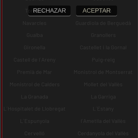
RECHAZAR
ACEPTAR
Tordera
Abrera
Navarcles
Guardiola de Berguedà
Gualba
Granollers
Gironella
Castellet i la Gornal
Castell de l´Areny
Puig-reig
Premià de Mar
Monistrol de Montserrat
Monistrol de Calders
Mollet del Vallès
La Granada
La Garriga
L´Hospitalet de Llobregat
L´Estany
L´Espunyola
l´Ametlla del Vallès
Cervelló
Cerdanyola del Vallès