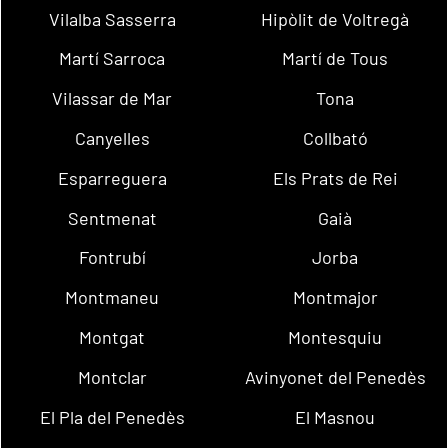
Vilalba Sasserra
Hipòlit de Voltregà
Martí Sarroca
Martí de Tous
Vilassar de Mar
Tona
Canyelles
Collbató
Esparreguera
Els Prats de Rei
Sentmenat
Gaià
Fontrubí
Jorba
Montmaneu
Montmajor
Montgat
Montesquiu
Montclar
Avinyonet del Penedès
El Pla del Penedès
El Masnou