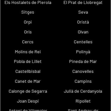
Els Hostalets de Pierola
El Prat de Llobregat
Sitges
Seva
Orpí
Oristà
Orís
Olvan
Cercs
Centelles
Molins de Rei
Polinyà
Pobla de Lillet
Pineda de Mar
Castellbisbal
Canovelles
Canet de Mar
Campins
Calonge de Segarra
Julià de Cerdanyola
Joan Despí
Ripollet
Antoni de Vilamajor
Sant Andreu de