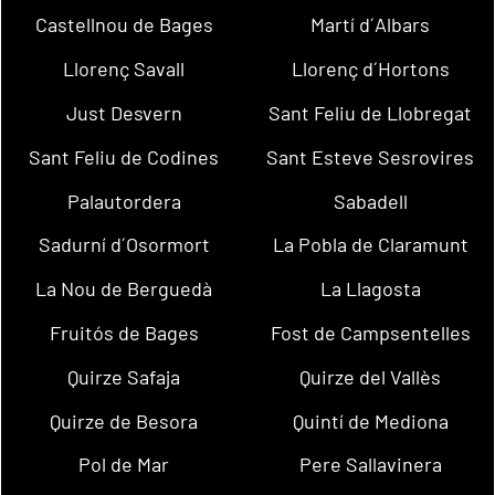
Castellnou de Bages
Martí d´Albars
Llorenç Savall
Llorenç d´Hortons
Just Desvern
Sant Feliu de Llobregat
Sant Feliu de Codines
Sant Esteve Sesrovires
Palautordera
Sabadell
Sadurní d´Osormort
La Pobla de Claramunt
La Nou de Berguedà
La Llagosta
Fruitós de Bages
Fost de Campsentelles
Quirze Safaja
Quirze del Vallès
Quirze de Besora
Quintí de Mediona
Pol de Mar
Pere Sallavinera