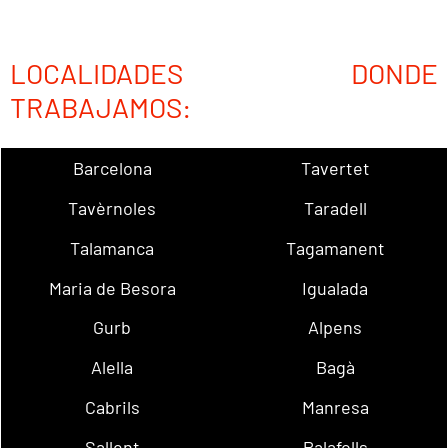
LOCALIDADES DONDE
TRABAJAMOS:
Barcelona
Tavertet
Tavèrnoles
Taradell
Talamanca
Tagamanent
Maria de Besora
Igualada
Gurb
Alpens
Alella
Bagà
Cabrils
Manresa
Sallent
Palafolls