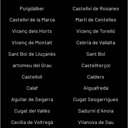
Puigdàlber
Castellví de Rosanes
Castellví de la Marca
Martí de Centelles
Vicenç dels Horts
Vicenç de Torelló
Vicenç de Montalt
Cebrià de Vallalta
Sant Boi de Lluçanès
Sant Boi
artomeu del Grau
Castellterçol
Castellolí
Calders
Calaf
Aiguafreda
Aguilar de Segarra
Cugat Sesgarrigues
Cugat del Vallès
Sadurní d´Anoia
Cecília de Voltregà
Vilanova de Sau