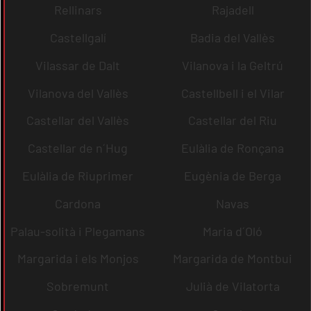
Rellinars
Rajadell
Castellgalí
Badia del Vallès
Vilassar de Dalt
Vilanova i la Geltrú
Vilanova del Vallès
Castellbell i el Vilar
Castellar del Vallès
Castellar del Riu
Castellar de n´Hug
Eulàlia de Ronçana
Eulàlia de Riuprimer
Eugènia de Berga
Cardona
Navas
Palau-solità i Plegamans
Maria d´Oló
Margarida i els Monjos
Margarida de Montbui
Sobremunt
Julià de Vilatorta