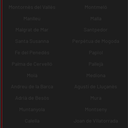
Montornès del Vallès
Montmeló
Manlleu
Malla
Malgrat de Mar
Santpedor
Santa Susanna
Perpètua de Mogoda
Fe del Penedès
Papiol
Palma de Cervelló
Pallejà
Moià
Mediona
Andreu de la Barca
Agustí de Lluçanès
Adrià de Besòs
Mura
Muntanyola
Montseny
Calella
Joan de Vilatorrada