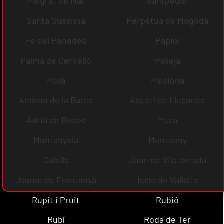
Malgrat de Mar
Santpedor
Santa Susanna
Perpètua de Mogoda
Fe del Penedès
Papiol
Palma de Cervelló
Pallejà
Moià
Mediona
Andreu de la Barca
Agustí de Lluçanès
Adrià de Besòs
Mura
Muntanyola
Montseny
Calella
Joan de Vilatorrada
Jaume de Frontanyà
Iscle de Vallalta
Rupit i Pruit
Rubió
Rubí
Roda de Ter