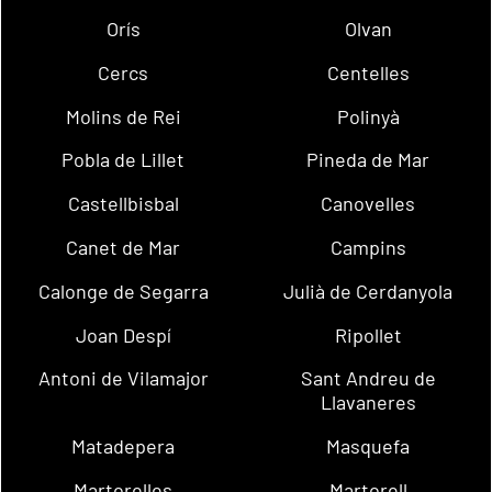
Orís
Olvan
Cercs
Centelles
Molins de Rei
Polinyà
Pobla de Lillet
Pineda de Mar
Castellbisbal
Canovelles
Canet de Mar
Campins
Calonge de Segarra
Julià de Cerdanyola
Joan Despí
Ripollet
Antoni de Vilamajor
Sant Andreu de
Llavaneres
Matadepera
Masquefa
Martorelles
Martorell