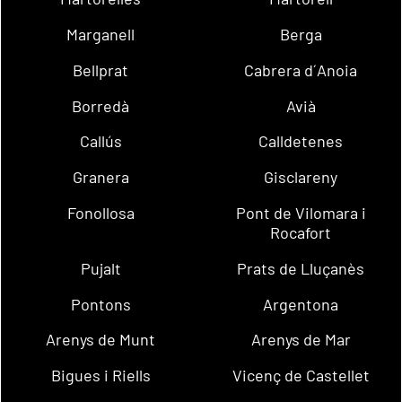
Marganell
Berga
Bellprat
Cabrera d´Anoia
Borredà
Avià
Callús
Calldetenes
Granera
Gisclareny
Fonollosa
Pont de Vilomara i
Rocafort
Pujalt
Prats de Lluçanès
Pontons
Argentona
Arenys de Munt
Arenys de Mar
Bigues i Riells
Vicenç de Castellet