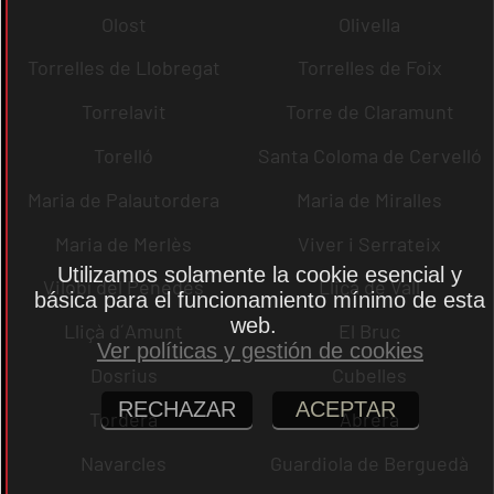
Olost
Olivella
Torrelles de Llobregat
Torrelles de Foix
Torrelavit
Torre de Claramunt
Torelló
Santa Coloma de Cervelló
Maria de Palautordera
Maria de Miralles
Maria de Merlès
Viver i Serrateix
Utilizamos solamente la cookie esencial y
Vilobí del Penedès
Lliçà de Vall
básica para el funcionamiento mínimo de esta
web.
Lliçà d´Amunt
El Bruc
Ver políticas y gestión de cookies
Dosrius
Cubelles
RECHAZAR
ACEPTAR
Tordera
Abrera
Navarcles
Guardiola de Berguedà