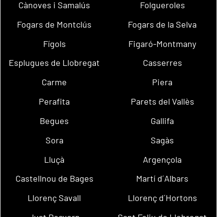
Cànoves i Samalús
Folgueroles
Fogars de Montclús
Fogars de la Selva
Fígols
Figaró-Montmany
Esplugues de Llobregat
Casserres
Carme
Piera
Perafita
Parets del Vallès
Begues
Gallifa
Sora
Sagàs
Lluçà
Argençola
Castellnou de Bages
Martí d´Albars
Llorenç Savall
Llorenç d´Hortons
Just Desvern
Sant Feliu de Llobregat