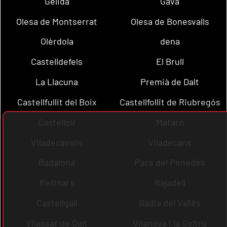
Gelida
Gavà
Olesa de Montserrat
Olesa de Bonesvalls
Olèrdola
dena
Castelldefels
El Brull
La Llacuna
Premià de Dalt
Castellfullit del Boix
Castellfollit de Riubregós
Castellcir
Mataró
Viladecavalls
Viladecans
Badalona
Pacs del Penedès
Rellinars
Rajadell
Castellgalí
Badia del Vallès
Vilassar de Dalt
Vilanova i la Geltrú