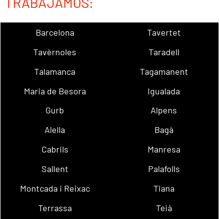
TRABAJAMOS:
Barcelona
Tavertet
Tavèrnoles
Taradell
Talamanca
Tagamanent
Maria de Besora
Igualada
Gurb
Alpens
Alella
Bagà
Cabrils
Manresa
Sallent
Palafolls
Montcada i Reixac
Tiana
Terrassa
Teià