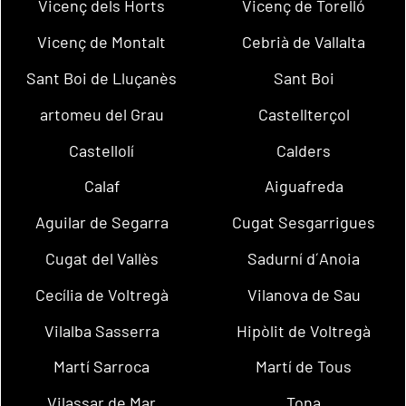
Vicenç dels Horts
Vicenç de Torelló
Vicenç de Montalt
Cebrià de Vallalta
Sant Boi de Lluçanès
Sant Boi
artomeu del Grau
Castellterçol
Castellolí
Calders
Calaf
Aiguafreda
Aguilar de Segarra
Cugat Sesgarrigues
Cugat del Vallès
Sadurní d´Anoia
Cecília de Voltregà
Vilanova de Sau
Vilalba Sasserra
Hipòlit de Voltregà
Martí Sarroca
Martí de Tous
Vilassar de Mar
Tona