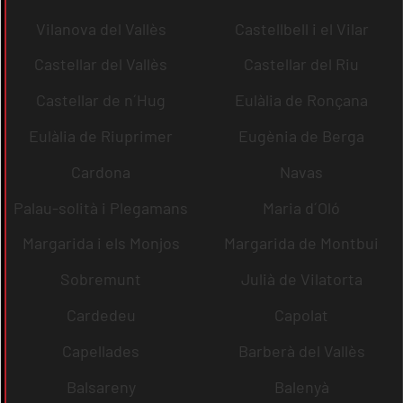
Vilanova del Vallès
Castellbell i el Vilar
Castellar del Vallès
Castellar del Riu
Castellar de n´Hug
Eulàlia de Ronçana
Eulàlia de Riuprimer
Eugènia de Berga
Cardona
Navas
Palau-solità i Plegamans
Maria d´Oló
Margarida i els Monjos
Margarida de Montbui
Sobremunt
Julià de Vilatorta
Cardedeu
Capolat
Capellades
Barberà del Vallès
Balsareny
Balenyà