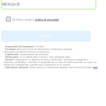
He leído y acepto la
política de privacidad
.
·
Responsable del tratamiento
: Fervalles
·
Finalidad
: gestionar el envío de información y prospección comercial,
relacionada con nuestros servicios y/o productos.
·
Legitimación
: consentimiento del interesado.
·
Destinatarios
: no se cederán datos a terceros, salvo obligación legal.
·
Derechos
: podrá ejercer los derechos de acceso, rectificación, limitación de tratamiento,
supresión, portabilidad y oposición al tratamiento de sus datos de carácter personal, así como a la
retirada del consentimiento prestado para el tratamiento de los mismos.
·
Información adicional
: puede consultar la información detallada sobre Protección de Datos
aquí
.