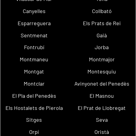
Canyelles
Collbató
Esparreguera
Els Prats de Rei
Sentmenat
Gaià
Fontrubí
Jorba
Montmaneu
Montmajor
Montgat
Montesquiu
Montclar
Avinyonet del Penedès
El Pla del Penedès
El Masnou
Els Hostalets de Pierola
El Prat de Llobregat
Sitges
Seva
Orpí
Oristà