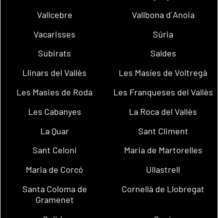
Vallcebre
Vallbona d´Anoia
Vacarisses
Súria
Subirats
Saldes
Llinars del Vallès
Les Masíes de Voltregà
Les Masies de Roda
Les Franqueses del Vallès
Les Cabanyes
La Roca del Vallès
La Quar
Sant Climent
Sant Celoni
Maria de Martorelles
Maria de Corcó
Ullastrell
Santa Coloma de
Cornellà de Llobregat
Gramenet