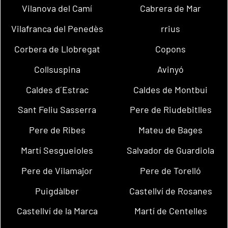
Vilanova del Camí
Cabrera de Mar
Vilafranca del Penedès
rrius
Corbera de Llobregat
Copons
Collsuspina
Avinyó
Caldes d´Estrac
Caldes de Montbui
Sant Feliu Sasserra
Pere de Riudebitlles
Pere de Ribes
Mateu de Bages
Martí Sesgueioles
Salvador de Guardiola
Pere de Vilamajor
Pere de Torelló
Puigdàlber
Castellví de Rosanes
Castellví de la Marca
Martí de Centelles