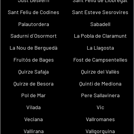
Sant Feliu de Codines
Sant Esteve Sesrovires
Palautordera
Sabadell
Sadurní d´Osormort
La Pobla de Claramunt
La Nou de Berguedà
La Llagosta
Fruitós de Bages
Fost de Campsentelles
Quirze Safaja
Quirze del Vallès
Quirze de Besora
Quintí de Mediona
Pol de Mar
Pere Sallavinera
Vilada
Vic
Veciana
Vallromanes
Vallirana
Vallgorguina