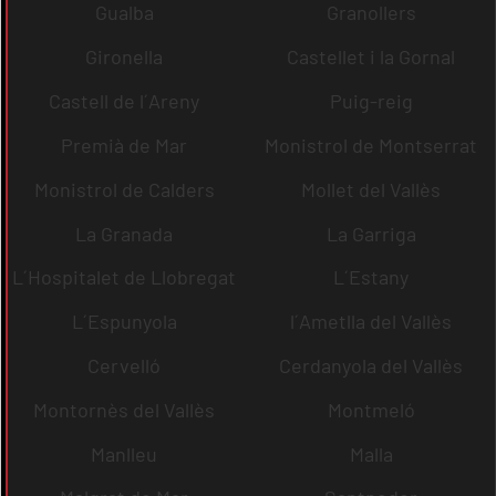
Gualba
Granollers
Gironella
Castellet i la Gornal
Castell de l´Areny
Puig-reig
Premià de Mar
Monistrol de Montserrat
Monistrol de Calders
Mollet del Vallès
La Granada
La Garriga
L´Hospitalet de Llobregat
L´Estany
L´Espunyola
l´Ametlla del Vallès
Cervelló
Cerdanyola del Vallès
Montornès del Vallès
Montmeló
Manlleu
Malla