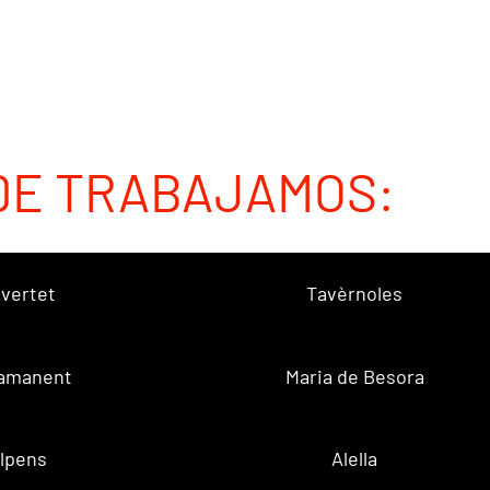
DE TRABAJAMOS:
vertet
Tavèrnoles
amanent
Maria de Besora
lpens
Alella