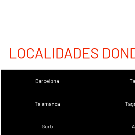
LOCALIDADES DON
Barcelona
Ta
Talamanca
Tag
Gurb
A