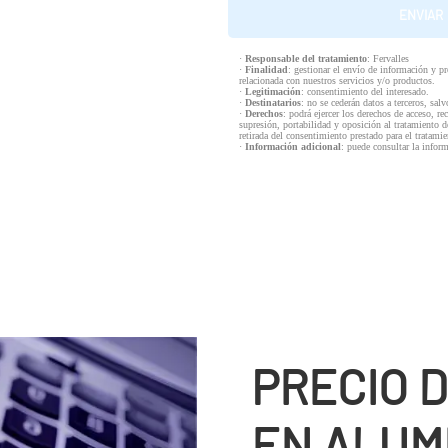
·
Responsable del tratamiento
: Fervalles
·
Finalidad
: gestionar el envío de información y p
relacionada con nuestros servicios y/o productos.
·
Legitimación
: consentimiento del interesado.
·
Destinatarios
: no se cederán datos a terceros, salv
·
Derechos
: podrá ejercer los derechos de acceso, re
supresión, portabilidad y oposición al tratamiento d
retirada del consentimiento prestado para el tratam
·
Información adicional
: puede consultar la infor
PRECIO 
EN ALUMI