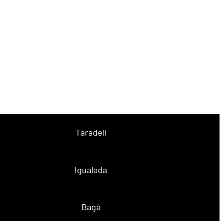
Taradell
Igualada
Bagà