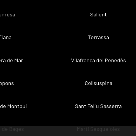
anresa
Sallent
Tiana
Terrassa
ra de Mar
Vilafranca del Penedès
opons
Collsuspina
 de Montbui
Sant Feliu Sasserra
 de Bages
Martí Sesgueioles