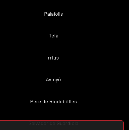
Palafolls
Teià
rrius
Avinyó
Pere de Riudebitlles
Salvador de Guardiola