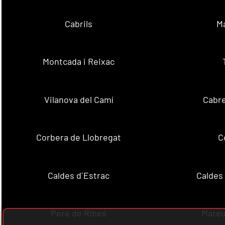
Cabrils
M
Montcada i Reixac
Vilanova del Camí
Cabre
Corbera de Llobregat
C
Caldes d´Estrac
Caldes
Pere de Ribes
Mateu