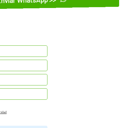
nviar WhatsApp >>
acidad
.