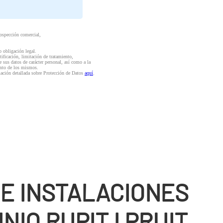
rospección comercial,
o obligación legal.
ctificación, limitación de tratamiento,
e sus datos de carácter personal, así como a la
iento de los mismos.
mación detallada sobre Protección de Datos
aquí
.
DE INSTALACIONES
NIO RUPIT I PRUIT