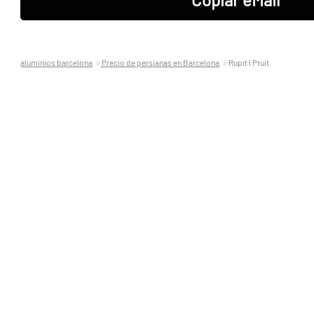
aluminios barcelona
Precio de persianas en Barcelona
Rupit i Pruit