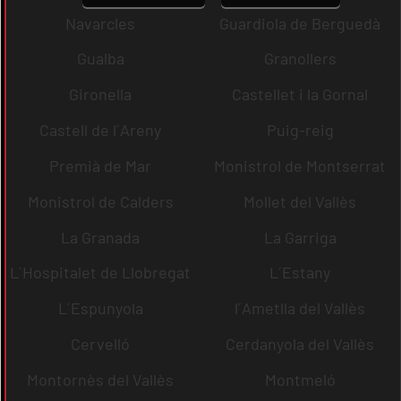
Navarcles
Guardiola de Berguedà
Gualba
Granollers
Gironella
Castellet i la Gornal
Castell de l´Areny
Puig-reig
Premià de Mar
Monistrol de Montserrat
Monistrol de Calders
Mollet del Vallès
La Granada
La Garriga
L´Hospitalet de Llobregat
L´Estany
L´Espunyola
l´Ametlla del Vallès
Cervelló
Cerdanyola del Vallès
Montornès del Vallès
Montmeló