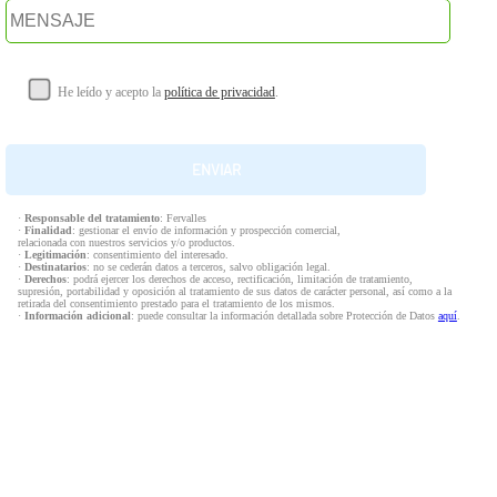
He leído y acepto la
política de privacidad
.
·
Responsable del tratamiento
: Fervalles
·
Finalidad
: gestionar el envío de información y prospección comercial,
relacionada con nuestros servicios y/o productos.
·
Legitimación
: consentimiento del interesado.
·
Destinatarios
: no se cederán datos a terceros, salvo obligación legal.
·
Derechos
: podrá ejercer los derechos de acceso, rectificación, limitación de tratamiento,
supresión, portabilidad y oposición al tratamiento de sus datos de carácter personal, así como a la
retirada del consentimiento prestado para el tratamiento de los mismos.
·
Información adicional
: puede consultar la información detallada sobre Protección de Datos
aquí
.