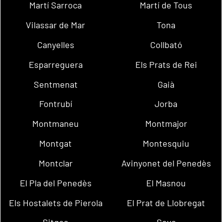
Martí Sarroca
Martí de Tous
Vilassar de Mar
Tona
Canyelles
Collbató
Esparreguera
Els Prats de Rei
Sentmenat
Gaià
Fontrubí
Jorba
Montmaneu
Montmajor
Montgat
Montesquiu
Montclar
Avinyonet del Penedès
El Pla del Penedès
El Masnou
Els Hostalets de Pierola
El Prat de Llobregat