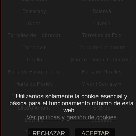
Balsareny
Balenyà
Olost
Olivella
Torrelles de Llobregat
Torrelles de Foix
Torrelavit
Torre de Claramunt
Torelló
Santa Coloma de Cervelló
Maria de Palautordera
Maria de Miralles
Maria de Merlès
Viver i Serrateix
Vilobí del Penedès
Lliçà de Vall
Utilizamos solamente la cookie esencial y
básica para el funcionamiento mínimo de esta
Lliçà d´Amunt
El Bruc
web.
Ver políticas y gestión de cookies
Dosrius
Cubelles
Tordera
Abrera
RECHAZAR
ACEPTAR