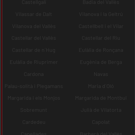
Castellgalí
Badia del Vallès
Vilassar de Dalt
Vilanova i la Geltrú
Vilanova del Vallès
Castellbell i el Vilar
Castellar del Vallès
Castellar del Riu
Castellar de n´Hug
Eulàlia de Ronçana
Eulàlia de Riuprimer
Eugènia de Berga
Cardona
Navas
Palau-solità i Plegamans
Maria d´Oló
Margarida i els Monjos
Margarida de Montbui
Sobremunt
Julià de Vilatorta
Cardedeu
Capolat
Capellades
Barberà del Vallès