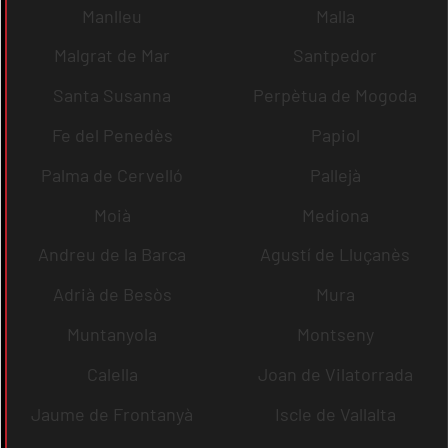
Manlleu
Malla
Malgrat de Mar
Santpedor
Santa Susanna
Perpètua de Mogoda
Fe del Penedès
Papiol
Palma de Cervelló
Pallejà
Moià
Mediona
Andreu de la Barca
Agustí de Lluçanès
Adrià de Besòs
Mura
Muntanyola
Montseny
Calella
Joan de Vilatorrada
Jaume de Frontanyà
Iscle de Vallalta