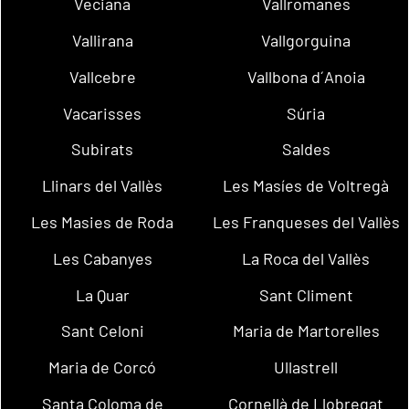
Veciana
Vallromanes
Vallirana
Vallgorguina
Vallcebre
Vallbona d´Anoia
Vacarisses
Súria
Subirats
Saldes
Llinars del Vallès
Les Masíes de Voltregà
Les Masies de Roda
Les Franqueses del Vallès
Les Cabanyes
La Roca del Vallès
La Quar
Sant Climent
Sant Celoni
Maria de Martorelles
Maria de Corcó
Ullastrell
Santa Coloma de
Cornellà de Llobregat