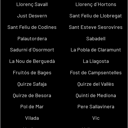
Llorenç Savall
Llorenç d´Hortons
Just Desvern
Sant Feliu de Llobregat
Sant Feliu de Codines
Sant Esteve Sesrovires
Palautordera
Sabadell
Sadurní d´Osormort
La Pobla de Claramunt
La Nou de Berguedà
La Llagosta
Fruitós de Bages
Fost de Campsentelles
Quirze Safaja
Quirze del Vallès
Quirze de Besora
Quintí de Mediona
Pol de Mar
Pere Sallavinera
Vilada
Vic