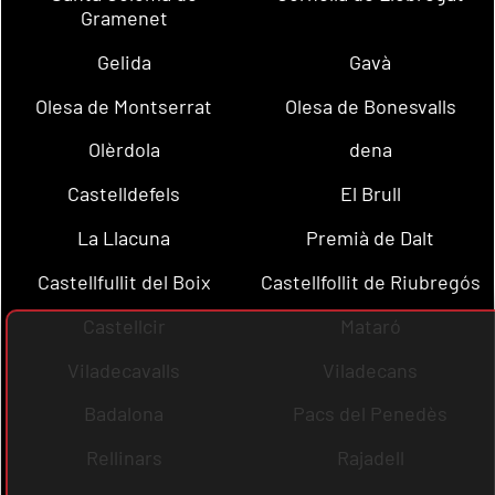
Gramenet
Gelida
Gavà
Olesa de Montserrat
Olesa de Bonesvalls
Olèrdola
dena
Castelldefels
El Brull
La Llacuna
Premià de Dalt
Castellfullit del Boix
Castellfollit de Riubregós
Castellcir
Mataró
Viladecavalls
Viladecans
Badalona
Pacs del Penedès
Rellinars
Rajadell