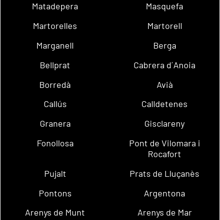
Matadepera
Masquefa
Martorelles
Martorell
Marganell
Berga
Bellprat
Cabrera d´Anoia
Borredà
Avià
Callús
Calldetenes
Granera
Gisclareny
Fonollosa
Pont de Vilomara i
Rocafort
Pujalt
Prats de Lluçanès
Pontons
Argentona
Arenys de Munt
Arenys de Mar