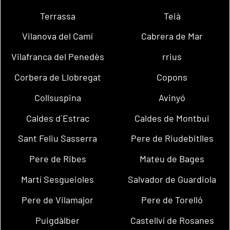
Terrassa
Teià
Vilanova del Camí
Cabrera de Mar
Vilafranca del Penedès
rrius
Corbera de Llobregat
Copons
Collsuspina
Avinyó
Caldes d´Estrac
Caldes de Montbui
Sant Feliu Sasserra
Pere de Riudebitlles
Pere de Ribes
Mateu de Bages
Martí Sesgueioles
Salvador de Guardiola
Pere de Vilamajor
Pere de Torelló
Puigdàlber
Castellví de Rosanes