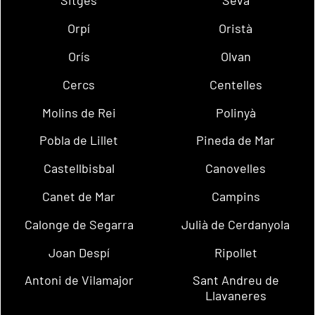
Sitges
Seva
Orpí
Oristà
Orís
Olvan
Cercs
Centelles
Molins de Rei
Polinyà
Pobla de Lillet
Pineda de Mar
Castellbisbal
Canovelles
Canet de Mar
Campins
Calonge de Segarra
Julià de Cerdanyola
Joan Despí
Ripollet
Antoni de Vilamajor
Sant Andreu de
Llavaneres