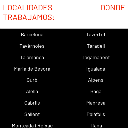
LOCALIDADES DONDE
TRABAJAMOS:
Barcelona
Tavertet
Tavèrnoles
Taradell
Talamanca
Tagamanent
Maria de Besora
Igualada
Gurb
Alpens
Alella
Bagà
Cabrils
Manresa
Sallent
Palafolls
Montcada i Reixac
Tiana