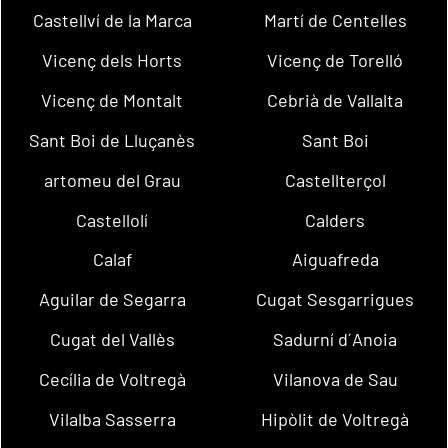
Castellví de la Marca
Martí de Centelles
Vicenç dels Horts
Vicenç de Torelló
Vicenç de Montalt
Cebrià de Vallalta
Sant Boi de Lluçanès
Sant Boi
artomeu del Grau
Castellterçol
Castellolí
Calders
Calaf
Aiguafreda
Aguilar de Segarra
Cugat Sesgarrigues
Cugat del Vallès
Sadurní d´Anoia
Cecília de Voltregà
Vilanova de Sau
Vilalba Sasserra
Hipòlit de Voltregà