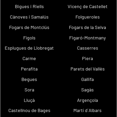
Bigues i Riells
Vicenç de Castellet
Cànoves i Samalús
Folgueroles
Fogars de Montclús
Fogars de la Selva
Fígols
Figaró-Montmany
Esplugues de Llobregat
Casserres
Carme
Piera
Perafita
Parets del Vallès
Begues
Gallifa
Sora
Sagàs
Lluçà
Argençola
Castellnou de Bages
Martí d´Albars