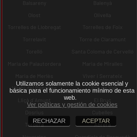
Balsareny
Balenyà
Olost
Olivella
Torrelles de Llobregat
Torrelles de Foix
Torrelavit
Torre de Claramunt
Torelló
Santa Coloma de Cervelló
Maria de Palautordera
Maria de Miralles
Maria de Merlès
Viver i Serrateix
Utilizamos solamente la cookie esencial y
Vilobí del Penedès
Lliçà de Vall
básica para el funcionamiento mínimo de esta
web.
Lliçà d´Amunt
El Bruc
Ver políticas y gestión de cookies
Dosrius
Cubelles
RECHAZAR
ACEPTAR
Tordera
Abrera
Navarcles
Guardiola de Berguedà