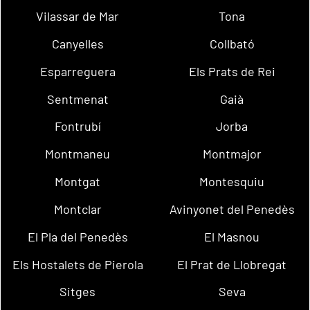
Vilassar de Mar
Tona
Canyelles
Collbató
Esparreguera
Els Prats de Rei
Sentmenat
Gaià
Fontrubí
Jorba
Montmaneu
Montmajor
Montgat
Montesquiu
Montclar
Avinyonet del Penedès
El Pla del Penedès
El Masnou
Els Hostalets de Pierola
El Prat de Llobregat
Sitges
Seva