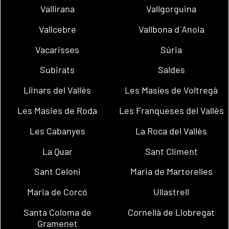
Vallirana
Vallgorguina
Vallcebre
Vallbona d´Anoia
Vacarisses
Súria
Subirats
Saldes
Llinars del Vallès
Les Masíes de Voltregà
Les Masies de Roda
Les Franqueses del Vallès
Les Cabanyes
La Roca del Vallès
La Quar
Sant Climent
Sant Celoni
Maria de Martorelles
Maria de Corcó
Ullastrell
Santa Coloma de
Cornellà de Llobregat
Gramenet