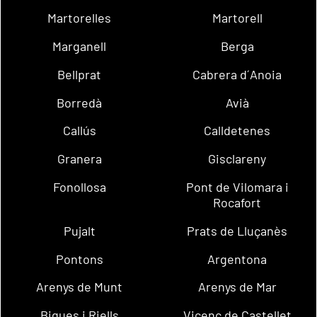
Martorelles
Martorell
Marganell
Berga
Bellprat
Cabrera d´Anoia
Borredà
Avià
Callús
Calldetenes
Granera
Gisclareny
Fonollosa
Pont de Vilomara i
Rocafort
Pujalt
Prats de Lluçanès
Pontons
Argentona
Arenys de Munt
Arenys de Mar
Bigues i Riells
Vicenç de Castellet