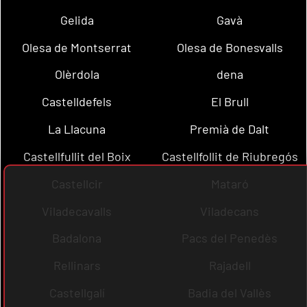
Gelida
Gavà
Olesa de Montserrat
Olesa de Bonesvalls
Olèrdola
dena
Castelldefels
El Brull
La Llacuna
Premià de Dalt
Castellfullit del Boix
Castellfollit de Riubregós
Castellcir
Mataró
Viladecavalls
Viladecans
Badalona
Pacs del Penedès
Rellinars
Rajadell
Castellgalí
Badia del Vallès