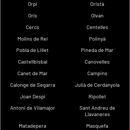
Orpí
Oristà
Orís
Olvan
Cercs
Centelles
Molins de Rei
Polinyà
Pobla de Lillet
Pineda de Mar
Castellbisbal
Canovelles
Canet de Mar
Campins
Calonge de Segarra
Julià de Cerdanyola
Joan Despí
Ripollet
Antoni de Vilamajor
Sant Andreu de
Llavaneres
Matadepera
Masquefa