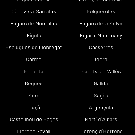
Cànoves i Samalús
Folgueroles
Fogars de Montclús
Fogars de la Selva
Fígols
Figaró-Montmany
Esplugues de Llobregat
Casserres
Carme
Piera
Perafita
Parets del Vallès
Begues
Gallifa
Sora
Sagàs
Lluçà
Argençola
Castellnou de Bages
Martí d´Albars
Llorenç Savall
Llorenç d´Hortons