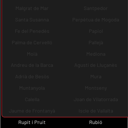
Malgrat de Mar
Santpedor
Santa Susanna
Perpètua de Mogoda
Fe del Penedès
Papiol
Palma de Cervelló
Pallejà
Moià
Mediona
Andreu de la Barca
Agustí de Lluçanès
Adrià de Besòs
Mura
Muntanyola
Montseny
Calella
Joan de Vilatorrada
Jaume de Frontanyà
Iscle de Vallalta
Rupit i Pruit
Rubió