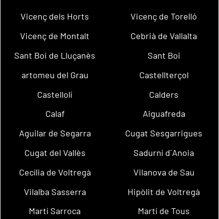
Vicenç dels Horts
Vicenç de Torelló
Vicenç de Montalt
Cebrià de Vallalta
Sant Boi de Lluçanès
Sant Boi
artomeu del Grau
Castellterçol
Castellolí
Calders
Calaf
Aiguafreda
Aguilar de Segarra
Cugat Sesgarrigues
Cugat del Vallès
Sadurní d´Anoia
Cecília de Voltregà
Vilanova de Sau
Vilalba Sasserra
Hipòlit de Voltregà
Martí Sarroca
Martí de Tous