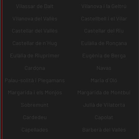
Vilassar de Dalt
Vilanova i la Geltrú
Vilanova del Vallès
Castellbell i el Vilar
Castellar del Vallès
Castellar del Riu
Castellar de n´Hug
Eulàlia de Ronçana
Eulàlia de Riuprimer
Eugènia de Berga
Cardona
Navas
Palau-solità i Plegamans
Maria d´Oló
Margarida i els Monjos
Margarida de Montbui
Sobremunt
Julià de Vilatorta
Cardedeu
Capolat
Capellades
Barberà del Vallès