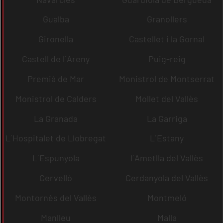
Gualba
Granollers
Gironella
Castellet i la Gornal
Castell de l´Areny
Puig-reig
Premià de Mar
Monistrol de Montserrat
Monistrol de Calders
Mollet del Vallès
La Granada
La Garriga
L´Hospitalet de Llobregat
L´Estany
L´Espunyola
l´Ametlla del Vallès
Cervelló
Cerdanyola del Vallès
Montornès del Vallès
Montmeló
Manlleu
Malla