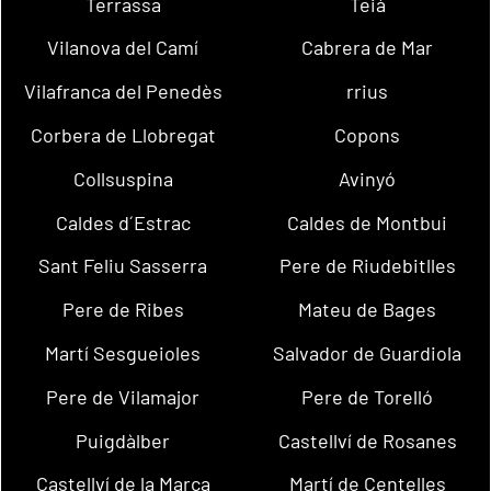
Terrassa
Teià
Vilanova del Camí
Cabrera de Mar
Vilafranca del Penedès
rrius
Corbera de Llobregat
Copons
Collsuspina
Avinyó
Caldes d´Estrac
Caldes de Montbui
Sant Feliu Sasserra
Pere de Riudebitlles
Pere de Ribes
Mateu de Bages
Martí Sesgueioles
Salvador de Guardiola
Pere de Vilamajor
Pere de Torelló
Puigdàlber
Castellví de Rosanes
Castellví de la Marca
Martí de Centelles