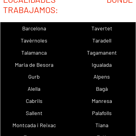
TRABAJAMOS:
Barcelona
Tavertet
Tavèrnoles
Taradell
Talamanca
Tagamanent
Maria de Besora
Igualada
Gurb
Alpens
Alella
Bagà
Cabrils
Manresa
Sallent
Palafolls
Montcada i Reixac
Tiana