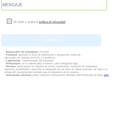
He leído y acepto la
política de privacidad
.
·
Responsable del tratamiento
: Fervalles
·
Finalidad
: gestionar el envío de información y prospección comercial,
relacionada con nuestros servicios y/o productos.
·
Legitimación
: consentimiento del interesado.
·
Destinatarios
: no se cederán datos a terceros, salvo obligación legal.
·
Derechos
: podrá ejercer los derechos de acceso, rectificación, limitación de tratamiento,
supresión, portabilidad y oposición al tratamiento de sus datos de carácter personal, así como a la
retirada del consentimiento prestado para el tratamiento de los mismos.
·
Información adicional
: puede consultar la información detallada sobre Protección de Datos
aquí
.