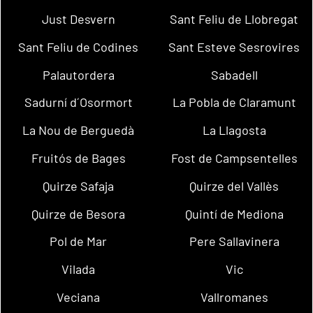
Just Desvern
Sant Feliu de Llobregat
Sant Feliu de Codines
Sant Esteve Sesrovires
Palautordera
Sabadell
Sadurní d´Osormort
La Pobla de Claramunt
La Nou de Berguedà
La Llagosta
Fruitós de Bages
Fost de Campsentelles
Quirze Safaja
Quirze del Vallès
Quirze de Besora
Quintí de Mediona
Pol de Mar
Pere Sallavinera
Vilada
Vic
Veciana
Vallromanes