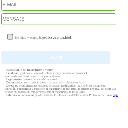
He leído y acepto la
política de privacidad
.
·
Responsable del tratamiento
: Fervalles
·
Finalidad
: gestionar el envío de información y prospección comercial,
relacionada con nuestros servicios y/o productos.
·
Legitimación
: consentimiento del interesado.
·
Destinatarios
: no se cederán datos a terceros, salvo obligación legal.
·
Derechos
: podrá ejercer los derechos de acceso, rectificación, limitación de tratamiento,
supresión, portabilidad y oposición al tratamiento de sus datos de carácter personal, así como a la
retirada del consentimiento prestado para el tratamiento de los mismos.
·
Información adicional
: puede consultar la información detallada sobre Protección de Datos
aquí
.