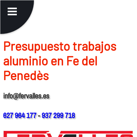
Presupuesto trabajos
aluminio en Fe del
Penedès
info@fervalles.es
627 964 177
-
937 299 718