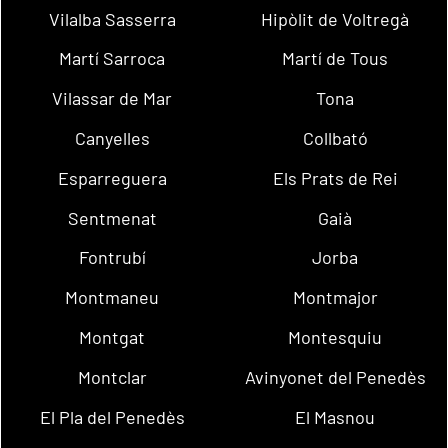
Vilalba Sasserra
Hipòlit de Voltregà
Martí Sarroca
Martí de Tous
Vilassar de Mar
Tona
Canyelles
Collbató
Esparreguera
Els Prats de Rei
Sentmenat
Gaià
Fontrubí
Jorba
Montmaneu
Montmajor
Montgat
Montesquiu
Montclar
Avinyonet del Penedès
El Pla del Penedès
El Masnou