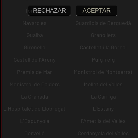
RECHAZAR
ACEPTAR
Tordera
Abrera
Navarcles
Guardiola de Berguedà
Gualba
Granollers
Gironella
Castellet i la Gornal
Castell de l´Areny
Puig-reig
Premià de Mar
Monistrol de Montserrat
Monistrol de Calders
Mollet del Vallès
La Granada
La Garriga
L´Hospitalet de Llobregat
L´Estany
L´Espunyola
l´Ametlla del Vallès
Cervelló
Cerdanyola del Vallès