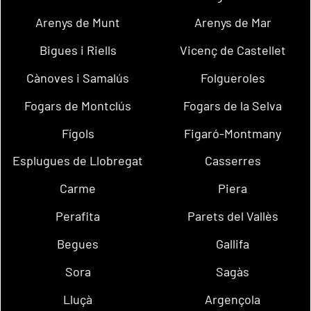
Arenys de Munt
Arenys de Mar
Bigues i Riells
Vicenç de Castellet
Cànoves i Samalús
Folgueroles
Fogars de Montclús
Fogars de la Selva
Fígols
Figaró-Montmany
Esplugues de Llobregat
Casserres
Carme
Piera
Perafita
Parets del Vallès
Begues
Gallifa
Sora
Sagàs
Lluçà
Argençola