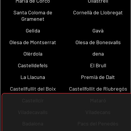
Maria de Corcó
Ullastrell
Santa Coloma de
Cornellà de Llobregat
Gramenet
Gelida
Gavà
Olesa de Montserrat
Olesa de Bonesvalls
Olèrdola
dena
Castelldefels
El Brull
La Llacuna
Premià de Dalt
Castellfullit del Boix
Castellfollit de Riubregós
Castellcir
Mataró
Viladecavalls
Viladecans
Badalona
Pacs del Penedès