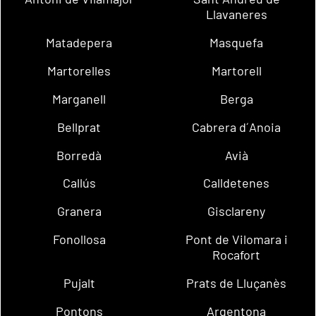
Llavaneres
Matadepera
Masquefa
Martorelles
Martorell
Marganell
Berga
Bellprat
Cabrera d´Anoia
Borredà
Avià
Callús
Calldetenes
Granera
Gisclareny
Fonollosa
Pont de Vilomara i
Rocafort
Pujalt
Prats de Lluçanès
Pontons
Argentona