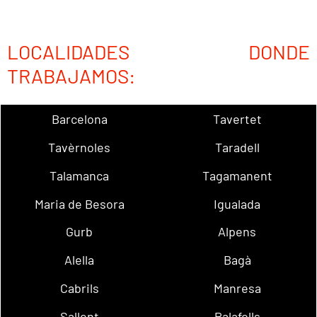
LOCALIDADES DONDE
TRABAJAMOS:
Barcelona
Tavertet
Tavèrnoles
Taradell
Talamanca
Tagamanent
Maria de Besora
Igualada
Gurb
Alpens
Alella
Bagà
Cabrils
Manresa
Sallent
Palafolls