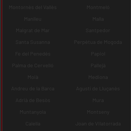
Montornès del Vallès
Montmeló
Manlleu
Malla
Malgrat de Mar
Santpedor
Santa Susanna
Perpètua de Mogoda
Fe del Penedès
Papiol
Palma de Cervelló
Pallejà
Moià
Mediona
Andreu de la Barca
Agustí de Lluçanès
Adrià de Besòs
Mura
Muntanyola
Montseny
Calella
Joan de Vilatorrada