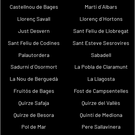
Castellnou de Bages
Martí d´Albars
Llorenç Savall
Llorenç d´Hortons
Just Desvern
Sant Feliu de Llobregat
Sant Feliu de Codines
Sant Esteve Sesrovires
Palautordera
Sabadell
Sadurní d´Osormort
La Pobla de Claramunt
La Nou de Berguedà
La Llagosta
Fruitós de Bages
Fost de Campsentelles
Quirze Safaja
Quirze del Vallès
Quirze de Besora
Quintí de Mediona
Pol de Mar
Pere Sallavinera