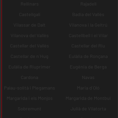
Rellinars
Rajadell
Castellgalí
Badia del Vallès
Vilassar de Dalt
Vilanova i la Geltrú
Vilanova del Vallès
Castellbell i el Vilar
Castellar del Vallès
Castellar del Riu
Castellar de n´Hug
Eulàlia de Ronçana
Eulàlia de Riuprimer
Eugènia de Berga
Cardona
Navas
Palau-solità i Plegamans
Maria d´Oló
Margarida i els Monjos
Margarida de Montbui
Sobremunt
Julià de Vilatorta