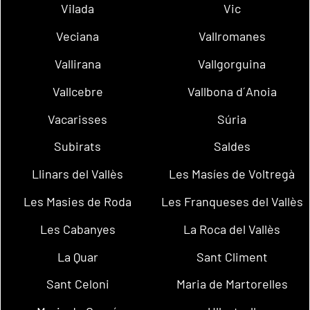
Vilada
Vic
Veciana
Vallromanes
Vallirana
Vallgorguina
Vallcebre
Vallbona d´Anoia
Vacarisses
Súria
Subirats
Saldes
Llinars del Vallès
Les Masíes de Voltregà
Les Masies de Roda
Les Franqueses del Vallès
Les Cabanyes
La Roca del Vallès
La Quar
Sant Climent
Sant Celoni
Maria de Martorelles