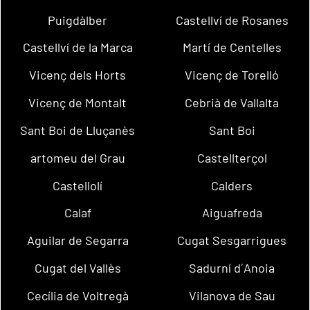
Puigdàlber
Castellví de Rosanes
Castellví de la Marca
Martí de Centelles
Vicenç dels Horts
Vicenç de Torelló
Vicenç de Montalt
Cebrià de Vallalta
Sant Boi de Lluçanès
Sant Boi
artomeu del Grau
Castellterçol
Castellolí
Calders
Calaf
Aiguafreda
Aguilar de Segarra
Cugat Sesgarrigues
Cugat del Vallès
Sadurní d´Anoia
Cecília de Voltregà
Vilanova de Sau