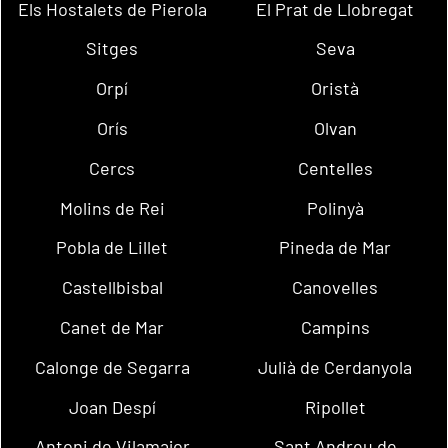
Els Hostalets de Pierola
El Prat de Llobregat
Sitges
Seva
Orpí
Oristà
Orís
Olvan
Cercs
Centelles
Molins de Rei
Polinyà
Pobla de Lillet
Pineda de Mar
Castellbisbal
Canovelles
Canet de Mar
Campins
Calonge de Segarra
Julià de Cerdanyola
Joan Despí
Ripollet
Antoni de Vilamajor
Sant Andreu de