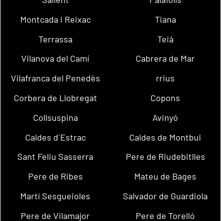
Montcada i Reixac
Tiana
Terrassa
Teià
Vilanova del Camí
Cabrera de Mar
Vilafranca del Penedès
rrius
Corbera de Llobregat
Copons
Collsuspina
Avinyó
Caldes d´Estrac
Caldes de Montbui
Sant Feliu Sasserra
Pere de Riudebitlles
Pere de Ribes
Mateu de Bages
Martí Sesgueioles
Salvador de Guardiola
Pere de Vilamajor
Pere de Torelló