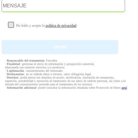
He leído y acepto la
política de privacidad
.
·
Responsable del tratamiento
: Fervalles
·
Finalidad
: gestionar el envío de información y prospección comercial,
relacionada con nuestros servicios y/o productos.
·
Legitimación
: consentimiento del interesado.
·
Destinatarios
: no se cederán datos a terceros, salvo obligación legal.
·
Derechos
: podrá ejercer los derechos de acceso, rectificación, limitación de tratamiento,
supresión, portabilidad y oposición al tratamiento de sus datos de carácter personal, así como a la
retirada del consentimiento prestado para el tratamiento de los mismos.
·
Información adicional
: puede consultar la información detallada sobre Protección de Datos
aquí
.