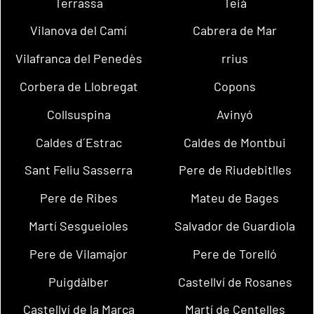
Terrassa
Teià
Vilanova del Camí
Cabrera de Mar
Vilafranca del Penedès
rrius
Corbera de Llobregat
Copons
Collsuspina
Avinyó
Caldes d´Estrac
Caldes de Montbui
Sant Feliu Sasserra
Pere de Riudebitlles
Pere de Ribes
Mateu de Bages
Martí Sesgueioles
Salvador de Guardiola
Pere de Vilamajor
Pere de Torelló
Puigdàlber
Castellví de Rosanes
Castellví de la Marca
Martí de Centelles