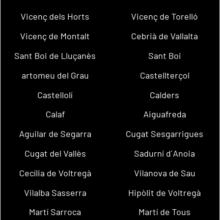
Vicenç dels Horts
Vicenç de Torelló
Vicenç de Montalt
Cebrià de Vallalta
Sant Boi de Lluçanès
Sant Boi
artomeu del Grau
Castellterçol
Castellolí
Calders
Calaf
Aiguafreda
Aguilar de Segarra
Cugat Sesgarrigues
Cugat del Vallès
Sadurní d´Anoia
Cecília de Voltregà
Vilanova de Sau
Vilalba Sasserra
Hipòlit de Voltregà
Martí Sarroca
Martí de Tous