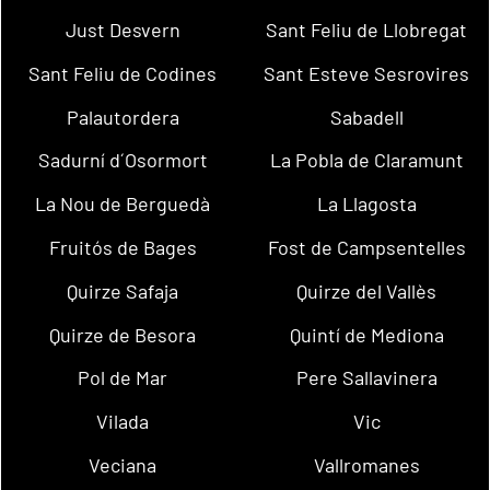
Just Desvern
Sant Feliu de Llobregat
Sant Feliu de Codines
Sant Esteve Sesrovires
Palautordera
Sabadell
Sadurní d´Osormort
La Pobla de Claramunt
La Nou de Berguedà
La Llagosta
Fruitós de Bages
Fost de Campsentelles
Quirze Safaja
Quirze del Vallès
Quirze de Besora
Quintí de Mediona
Pol de Mar
Pere Sallavinera
Vilada
Vic
Veciana
Vallromanes