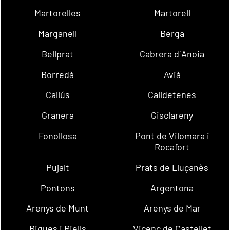
Martorelles
Martorell
Marganell
Berga
Bellprat
Cabrera d´Anoia
Borredà
Avià
Callús
Calldetenes
Granera
Gisclareny
Fonollosa
Pont de Vilomara i
Rocafort
Pujalt
Prats de Lluçanès
Pontons
Argentona
Arenys de Munt
Arenys de Mar
Bigues i Riells
Vicenç de Castellet