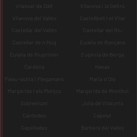
Vilassar de Dalt
Vilanova i la Geltrú
Vilanova del Vallès
Castellbell i el Vilar
Castellar del Vallès
Castellar del Riu
Castellar de n´Hug
Eulàlia de Ronçana
Eulàlia de Riuprimer
Eugènia de Berga
Cardona
Navas
Palau-solità i Plegamans
Maria d´Oló
Margarida i els Monjos
Margarida de Montbui
Sobremunt
Julià de Vilatorta
Cardedeu
Capolat
Capellades
Barberà del Vallès