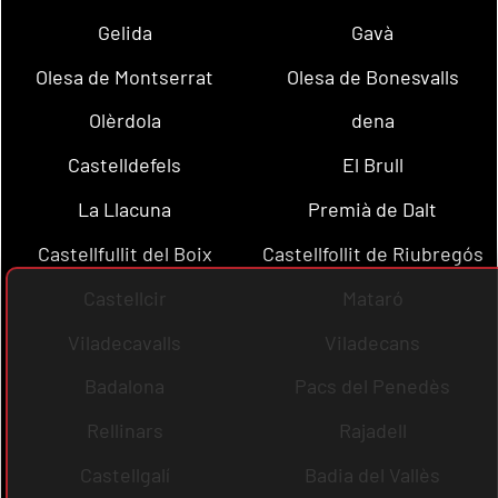
Gelida
Gavà
Olesa de Montserrat
Olesa de Bonesvalls
Olèrdola
dena
Castelldefels
El Brull
La Llacuna
Premià de Dalt
Castellfullit del Boix
Castellfollit de Riubregós
Castellcir
Mataró
Viladecavalls
Viladecans
Badalona
Pacs del Penedès
Rellinars
Rajadell
Castellgalí
Badia del Vallès