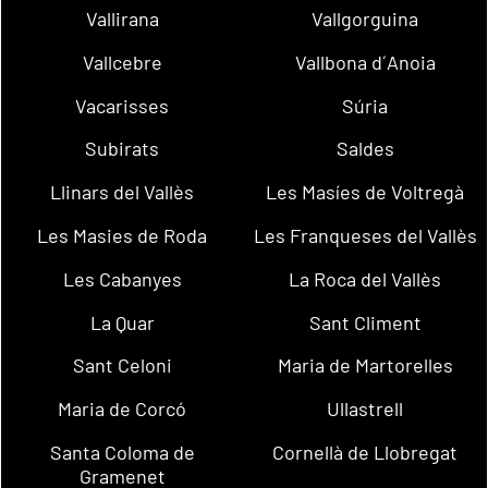
Vallirana
Vallgorguina
Vallcebre
Vallbona d´Anoia
Vacarisses
Súria
Subirats
Saldes
Llinars del Vallès
Les Masíes de Voltregà
Les Masies de Roda
Les Franqueses del Vallès
Les Cabanyes
La Roca del Vallès
La Quar
Sant Climent
Sant Celoni
Maria de Martorelles
Maria de Corcó
Ullastrell
Santa Coloma de
Cornellà de Llobregat
Gramenet