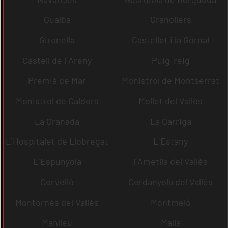
Gualba
Granollers
Gironella
Castellet i la Gornal
Castell de l´Areny
Puig-reig
Premià de Mar
Monistrol de Montserrat
Monistrol de Calders
Mollet del Vallès
La Granada
La Garriga
L´Hospitalet de Llobregat
L´Estany
L´Espunyola
l´Ametlla del Vallès
Cervelló
Cerdanyola del Vallès
Montornès del Vallès
Montmeló
Manlleu
Malla