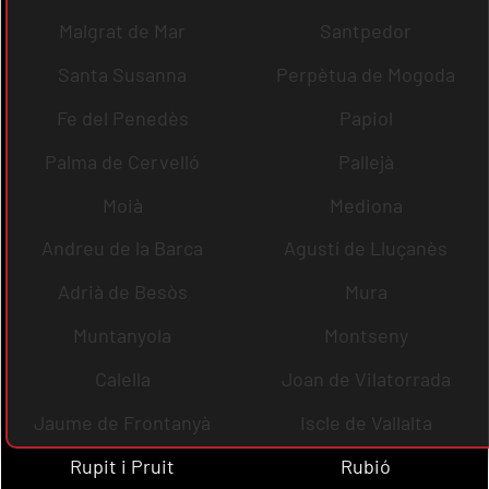
Malgrat de Mar
Santpedor
Santa Susanna
Perpètua de Mogoda
Fe del Penedès
Papiol
Palma de Cervelló
Pallejà
Moià
Mediona
Andreu de la Barca
Agustí de Lluçanès
Adrià de Besòs
Mura
Muntanyola
Montseny
Calella
Joan de Vilatorrada
Jaume de Frontanyà
Iscle de Vallalta
Rupit i Pruit
Rubió