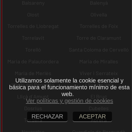
Balsareny
Balenyà
Olost
Olivella
Torrelles de Llobregat
Torrelles de Foix
Torrelavit
Torre de Claramunt
Torelló
Santa Coloma de Cervelló
Maria de Palautordera
Maria de Miralles
Maria de Merlès
Viver i Serrateix
Utilizamos solamente la cookie esencial y
Vilobí del Penedès
Lliçà de Vall
básica para el funcionamiento mínimo de esta
web.
Lliçà d´Amunt
El Bruc
Ver políticas y gestión de cookies
Dosrius
Cubelles
RECHAZAR
ACEPTAR
Tordera
Abrera
Navarcles
Guardiola de Berguedà