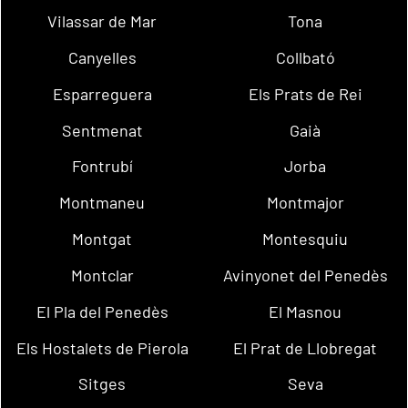
Vilassar de Mar
Tona
Canyelles
Collbató
Esparreguera
Els Prats de Rei
Sentmenat
Gaià
Fontrubí
Jorba
Montmaneu
Montmajor
Montgat
Montesquiu
Montclar
Avinyonet del Penedès
El Pla del Penedès
El Masnou
Els Hostalets de Pierola
El Prat de Llobregat
Sitges
Seva