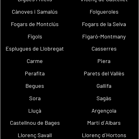
Cànoves i Samalús
Folgueroles
Fogars de Montclús
Fogars de la Selva
Fígols
Figaró-Montmany
Esplugues de Llobregat
Casserres
Carme
Piera
Perafita
Parets del Vallès
Begues
Gallifa
Sora
Sagàs
Lluçà
Argençola
Castellnou de Bages
Martí d´Albars
Llorenç Savall
Llorenç d´Hortons