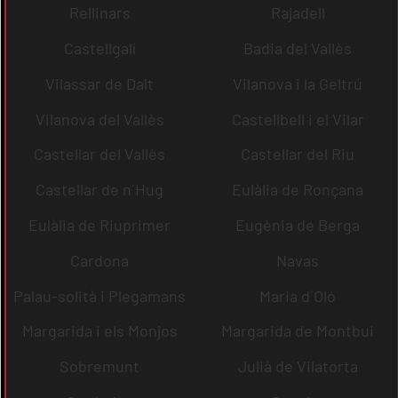
Rellinars
Rajadell
Castellgalí
Badia del Vallès
Vilassar de Dalt
Vilanova i la Geltrú
Vilanova del Vallès
Castellbell i el Vilar
Castellar del Vallès
Castellar del Riu
Castellar de n´Hug
Eulàlia de Ronçana
Eulàlia de Riuprimer
Eugènia de Berga
Cardona
Navas
Palau-solità i Plegamans
Maria d´Oló
Margarida i els Monjos
Margarida de Montbui
Sobremunt
Julià de Vilatorta