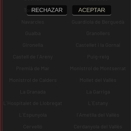
RECHAZAR
ACEPTAR
Tordera
Abrera
Navarcles
Guardiola de Berguedà
Gualba
Granollers
Gironella
Castellet i la Gornal
Castell de l´Areny
Puig-reig
Premià de Mar
Monistrol de Montserrat
Monistrol de Calders
Mollet del Vallès
La Granada
La Garriga
L´Hospitalet de Llobregat
L´Estany
L´Espunyola
l´Ametlla del Vallès
Cervelló
Cerdanyola del Vallès