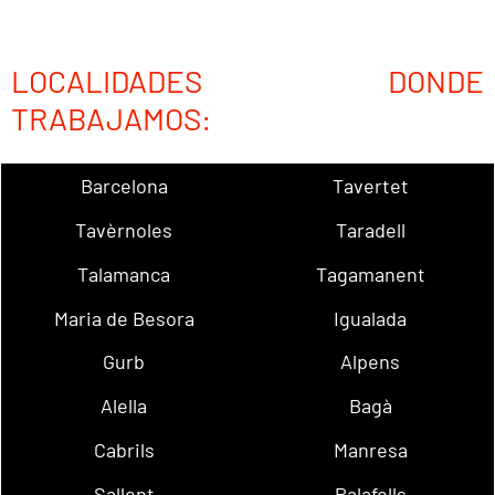
LOCALIDADES DONDE
TRABAJAMOS:
Barcelona
Tavertet
Tavèrnoles
Taradell
Talamanca
Tagamanent
Maria de Besora
Igualada
Gurb
Alpens
Alella
Bagà
Cabrils
Manresa
Sallent
Palafolls