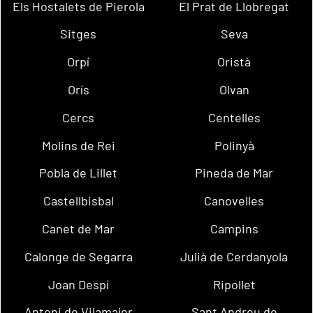
Els Hostalets de Pierola
El Prat de Llobregat
Sitges
Seva
Orpí
Oristà
Orís
Olvan
Cercs
Centelles
Molins de Rei
Polinyà
Pobla de Lillet
Pineda de Mar
Castellbisbal
Canovelles
Canet de Mar
Campins
Calonge de Segarra
Julià de Cerdanyola
Joan Despí
Ripollet
Antoni de Vilamajor
Sant Andreu de