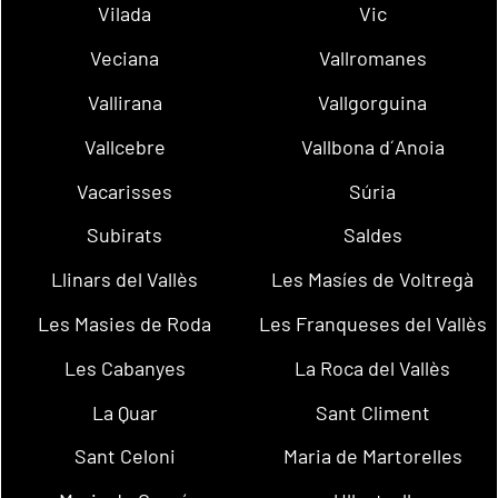
Vilada
Vic
Veciana
Vallromanes
Vallirana
Vallgorguina
Vallcebre
Vallbona d´Anoia
Vacarisses
Súria
Subirats
Saldes
Llinars del Vallès
Les Masíes de Voltregà
Les Masies de Roda
Les Franqueses del Vallès
Les Cabanyes
La Roca del Vallès
La Quar
Sant Climent
Sant Celoni
Maria de Martorelles