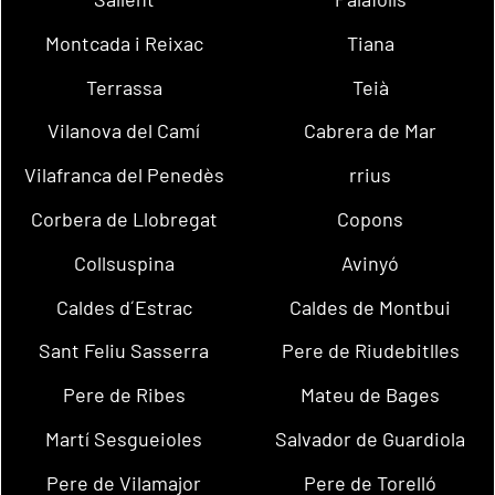
Montcada i Reixac
Tiana
Terrassa
Teià
Vilanova del Camí
Cabrera de Mar
Vilafranca del Penedès
rrius
Corbera de Llobregat
Copons
Collsuspina
Avinyó
Caldes d´Estrac
Caldes de Montbui
Sant Feliu Sasserra
Pere de Riudebitlles
Pere de Ribes
Mateu de Bages
Martí Sesgueioles
Salvador de Guardiola
Pere de Vilamajor
Pere de Torelló