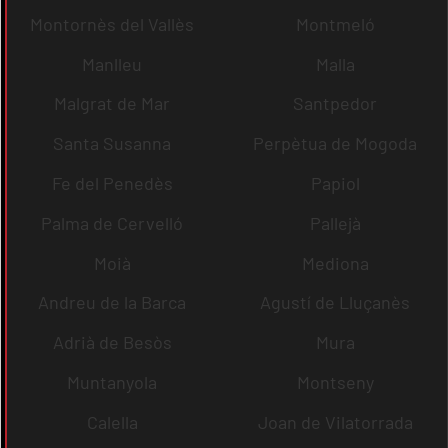
Montornès del Vallès
Montmeló
Manlleu
Malla
Malgrat de Mar
Santpedor
Santa Susanna
Perpètua de Mogoda
Fe del Penedès
Papiol
Palma de Cervelló
Pallejà
Moià
Mediona
Andreu de la Barca
Agustí de Lluçanès
Adrià de Besòs
Mura
Muntanyola
Montseny
Calella
Joan de Vilatorrada