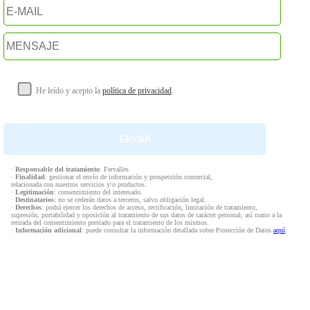
He leído y acepto la
política de privacidad
.
·
Responsable del tratamiento
: Fervalles
·
Finalidad
: gestionar el envío de información y prospección comercial,
relacionada con nuestros servicios y/o productos.
·
Legitimación
: consentimiento del interesado.
·
Destinatarios
: no se cederán datos a terceros, salvo obligación legal.
·
Derechos
: podrá ejercer los derechos de acceso, rectificación, limitación de tratamiento,
supresión, portabilidad y oposición al tratamiento de sus datos de carácter personal, así como a la
retirada del consentimiento prestado para el tratamiento de los mismos.
·
Información adicional
: puede consultar la información detallada sobre Protección de Datos
aquí
.