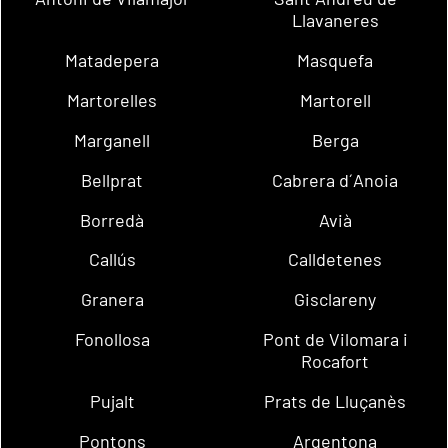
Llavaneres
Matadepera
Masquefa
Martorelles
Martorell
Marganell
Berga
Bellprat
Cabrera d´Anoia
Borredà
Avià
Callús
Calldetenes
Granera
Gisclareny
Fonollosa
Pont de Vilomara i
Rocafort
Pujalt
Prats de Lluçanès
Pontons
Argentona