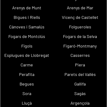
Arenys de Munt
Arenys de Mar
Bigues i Riells
Vicenç de Castellet
Cànoves i Samalús
Folgueroles
Fogars de Montclús
Fogars de la Selva
Fígols
Figaró-Montmany
Esplugues de Llobregat
Casserres
Carme
Piera
Perafita
Parets del Vallès
Begues
Gallifa
Sora
Sagàs
Lluçà
Argençola