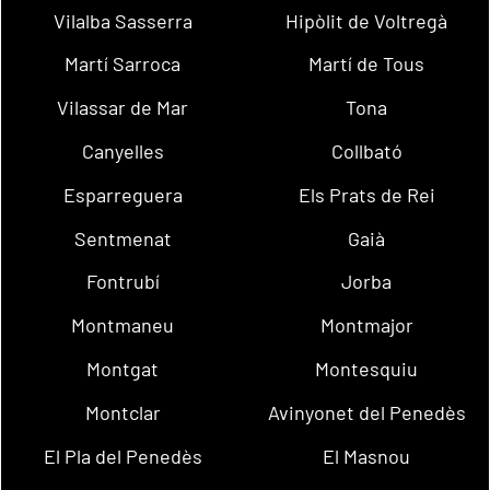
Vilalba Sasserra
Hipòlit de Voltregà
Martí Sarroca
Martí de Tous
Vilassar de Mar
Tona
Canyelles
Collbató
Esparreguera
Els Prats de Rei
Sentmenat
Gaià
Fontrubí
Jorba
Montmaneu
Montmajor
Montgat
Montesquiu
Montclar
Avinyonet del Penedès
El Pla del Penedès
El Masnou