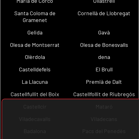
Maria de Corcó
Ullastrell
Santa Coloma de
Cornellà de Llobregat
Gramenet
Gelida
Gavà
Olesa de Montserrat
Olesa de Bonesvalls
Olèrdola
dena
Castelldefels
El Brull
La Llacuna
Premià de Dalt
Castellfullit del Boix
Castellfollit de Riubregós
Castellcir
Mataró
Viladecavalls
Viladecans
Badalona
Pacs del Penedès