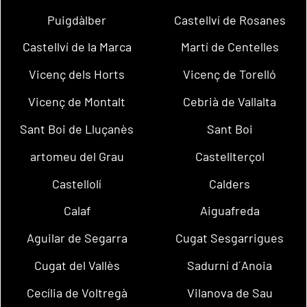
Puigdàlber
Castellví de Rosanes
Castellví de la Marca
Martí de Centelles
Vicenç dels Horts
Vicenç de Torelló
Vicenç de Montalt
Cebrià de Vallalta
Sant Boi de Lluçanès
Sant Boi
artomeu del Grau
Castellterçol
Castellolí
Calders
Calaf
Aiguafreda
Aguilar de Segarra
Cugat Sesgarrigues
Cugat del Vallès
Sadurní d´Anoia
Cecília de Voltregà
Vilanova de Sau