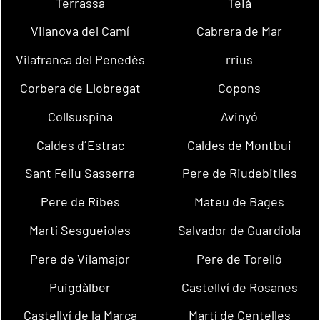
Terrassa
Teià
Vilanova del Camí
Cabrera de Mar
Vilafranca del Penedès
rrius
Corbera de Llobregat
Copons
Collsuspina
Avinyó
Caldes d´Estrac
Caldes de Montbui
Sant Feliu Sasserra
Pere de Riudebitlles
Pere de Ribes
Mateu de Bages
Martí Sesgueioles
Salvador de Guardiola
Pere de Vilamajor
Pere de Torelló
Puigdàlber
Castellví de Rosanes
Castellví de la Marca
Martí de Centelles