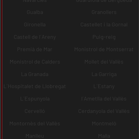
Gualba
Granollers
Gironella
Castellet i la Gornal
Castell de l´Areny
Puig-reig
Premià de Mar
Monistrol de Montserrat
Monistrol de Calders
Mollet del Vallès
La Granada
La Garriga
L´Hospitalet de Llobregat
L´Estany
L´Espunyola
l´Ametlla del Vallès
Cervelló
Cerdanyola del Vallès
Montornès del Vallès
Montmeló
Manlleu
Malla