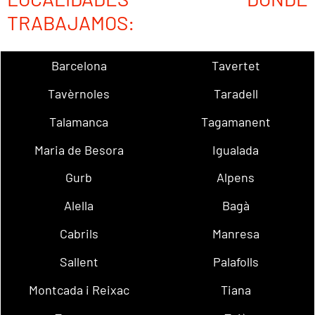
TRABAJAMOS:
Barcelona
Tavertet
Tavèrnoles
Taradell
Talamanca
Tagamanent
Maria de Besora
Igualada
Gurb
Alpens
Alella
Bagà
Cabrils
Manresa
Sallent
Palafolls
Montcada i Reixac
Tiana