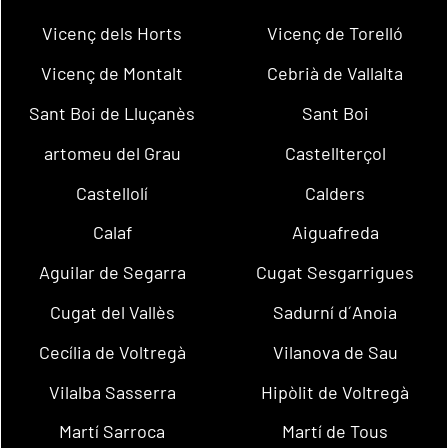
Vicenç dels Horts
Vicenç de Torelló
Vicenç de Montalt
Cebrià de Vallalta
Sant Boi de Lluçanès
Sant Boi
artomeu del Grau
Castellterçol
Castellolí
Calders
Calaf
Aiguafreda
Aguilar de Segarra
Cugat Sesgarrigues
Cugat del Vallès
Sadurní d´Anoia
Cecília de Voltregà
Vilanova de Sau
Vilalba Sasserra
Hipòlit de Voltregà
Martí Sarroca
Martí de Tous