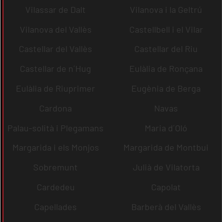
Vilassar de Dalt
Vilanova i la Geltrú
Vilanova del Vallès
Castellbell i el Vilar
Castellar del Vallès
Castellar del Riu
Castellar de n´Hug
Eulàlia de Ronçana
Eulàlia de Riuprimer
Eugènia de Berga
Cardona
Navas
Palau-solità i Plegamans
Maria d´Oló
Margarida i els Monjos
Margarida de Montbui
Sobremunt
Julià de Vilatorta
Cardedeu
Capolat
Capellades
Barberà del Vallès