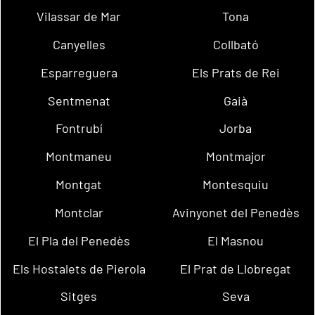
Vilassar de Mar
Tona
Canyelles
Collbató
Esparreguera
Els Prats de Rei
Sentmenat
Gaià
Fontrubí
Jorba
Montmaneu
Montmajor
Montgat
Montesquiu
Montclar
Avinyonet del Penedès
El Pla del Penedès
El Masnou
Els Hostalets de Pierola
El Prat de Llobregat
Sitges
Seva