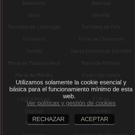
Balsareny
Balenyà
Olost
Olivella
Torrelles de Llobregat
Torrelles de Foix
Torrelavit
Torre de Claramunt
Torelló
Santa Coloma de Cervelló
Maria de Palautordera
Maria de Miralles
Maria de Merlès
Viver i Serrateix
Utilizamos solamente la cookie esencial y
Vilobí del Penedès
Lliçà de Vall
básica para el funcionamiento mínimo de esta
web.
Lliçà d´Amunt
El Bruc
Ver políticas y gestión de cookies
Dosrius
Cubelles
RECHAZAR
ACEPTAR
Tordera
Abrera
Navarcles
Guardiola de Berguedà