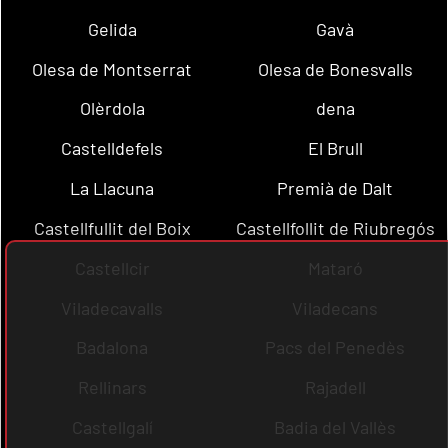
Gelida
Gavà
Olesa de Montserrat
Olesa de Bonesvalls
Olèrdola
dena
Castelldefels
El Brull
La Llacuna
Premià de Dalt
Castellfullit del Boix
Castellfollit de Riubregós
Castellcir
Mataró
Viladecavalls
Viladecans
Badalona
Pacs del Penedès
Rellinars
Rajadell
Castellgalí
Badia del Vallès