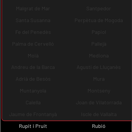
Malgrat de Mar
Santpedor
Santa Susanna
Perpètua de Mogoda
Fe del Penedès
Papiol
Palma de Cervelló
Pallejà
Moià
Mediona
Andreu de la Barca
Agustí de Lluçanès
Adrià de Besòs
Mura
Muntanyola
Montseny
Calella
Joan de Vilatorrada
Jaume de Frontanyà
Iscle de Vallalta
Rupit i Pruit
Rubió