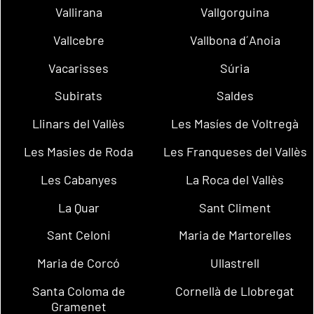
Vallirana
Vallgorguina
Vallcebre
Vallbona d´Anoia
Vacarisses
Súria
Subirats
Saldes
Llinars del Vallès
Les Masíes de Voltregà
Les Masies de Roda
Les Franqueses del Vallès
Les Cabanyes
La Roca del Vallès
La Quar
Sant Climent
Sant Celoni
Maria de Martorelles
Maria de Corcó
Ullastrell
Santa Coloma de
Cornellà de Llobregat
Gramenet