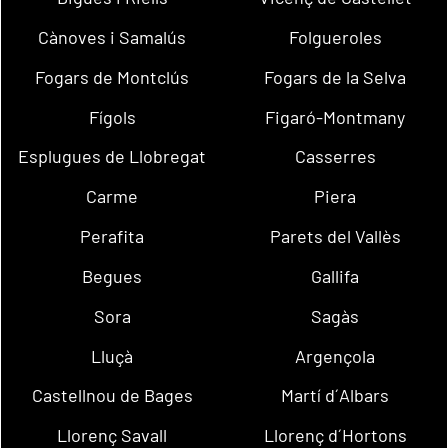
Cànoves i Samalús
Folgueroles
Fogars de Montclús
Fogars de la Selva
Fígols
Figaró-Montmany
Esplugues de Llobregat
Casserres
Carme
Piera
Perafita
Parets del Vallès
Begues
Gallifa
Sora
Sagàs
Lluçà
Argençola
Castellnou de Bages
Martí d´Albars
Llorenç Savall
Llorenç d´Hortons