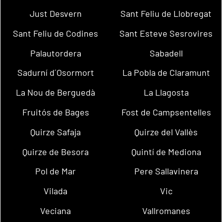
Just Desvern
Sant Feliu de Llobregat
Sant Feliu de Codines
Sant Esteve Sesrovires
Palautordera
Sabadell
Sadurní d´Osormort
La Pobla de Claramunt
La Nou de Berguedà
La Llagosta
Fruitós de Bages
Fost de Campsentelles
Quirze Safaja
Quirze del Vallès
Quirze de Besora
Quintí de Mediona
Pol de Mar
Pere Sallavinera
Vilada
Vic
Veciana
Vallromanes