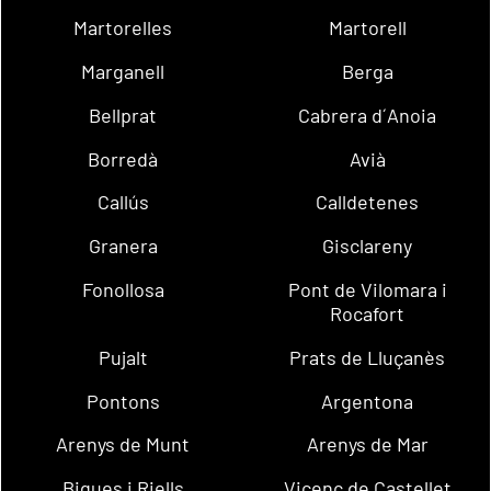
Martorelles
Martorell
Marganell
Berga
Bellprat
Cabrera d´Anoia
Borredà
Avià
Callús
Calldetenes
Granera
Gisclareny
Fonollosa
Pont de Vilomara i
Rocafort
Pujalt
Prats de Lluçanès
Pontons
Argentona
Arenys de Munt
Arenys de Mar
Bigues i Riells
Vicenç de Castellet