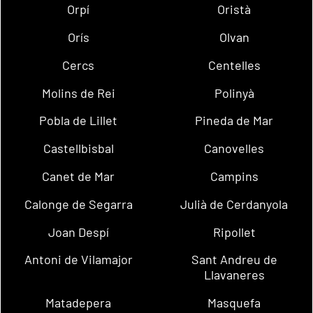
Orpí
Oristà
Orís
Olvan
Cercs
Centelles
Molins de Rei
Polinyà
Pobla de Lillet
Pineda de Mar
Castellbisbal
Canovelles
Canet de Mar
Campins
Calonge de Segarra
Julià de Cerdanyola
Joan Despí
Ripollet
Antoni de Vilamajor
Sant Andreu de
Llavaneres
Matadepera
Masquefa