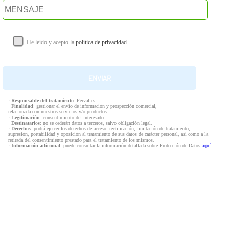
He leído y acepto la
política de privacidad
.
·
Responsable del tratamiento
: Fervalles
·
Finalidad
: gestionar el envío de información y prospección comercial,
relacionada con nuestros servicios y/o productos.
·
Legitimación
: consentimiento del interesado.
·
Destinatarios
: no se cederán datos a terceros, salvo obligación legal.
·
Derechos
: podrá ejercer los derechos de acceso, rectificación, limitación de tratamiento,
supresión, portabilidad y oposición al tratamiento de sus datos de carácter personal, así como a la
retirada del consentimiento prestado para el tratamiento de los mismos.
·
Información adicional
: puede consultar la información detallada sobre Protección de Datos
aquí
.