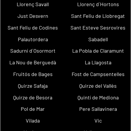
Llorenç Savall
Llorenç d´Hortons
Just Desvern
Sant Feliu de Llobregat
Sant Feliu de Codines
Sant Esteve Sesrovires
Palautordera
Sabadell
Sadurní d´Osormort
La Pobla de Claramunt
La Nou de Berguedà
La Llagosta
Fruitós de Bages
Fost de Campsentelles
Quirze Safaja
Quirze del Vallès
Quirze de Besora
Quintí de Mediona
Pol de Mar
Pere Sallavinera
Vilada
Vic