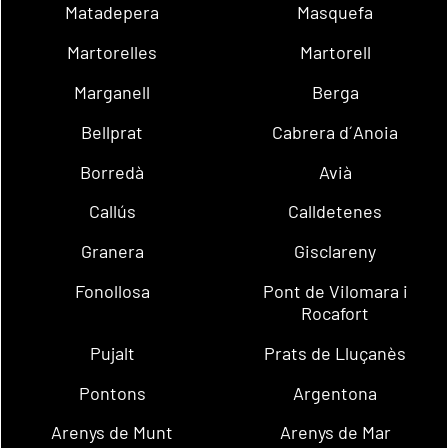
Matadepera
Masquefa
Martorelles
Martorell
Marganell
Berga
Bellprat
Cabrera d´Anoia
Borredà
Avià
Callús
Calldetenes
Granera
Gisclareny
Fonollosa
Pont de Vilomara i
Rocafort
Pujalt
Prats de Lluçanès
Pontons
Argentona
Arenys de Munt
Arenys de Mar