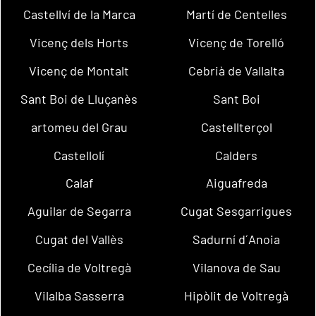
Castellví de la Marca
Martí de Centelles
Vicenç dels Horts
Vicenç de Torelló
Vicenç de Montalt
Cebrià de Vallalta
Sant Boi de Lluçanès
Sant Boi
artomeu del Grau
Castellterçol
Castellolí
Calders
Calaf
Aiguafreda
Aguilar de Segarra
Cugat Sesgarrigues
Cugat del Vallès
Sadurní d´Anoia
Cecília de Voltregà
Vilanova de Sau
Vilalba Sasserra
Hipòlit de Voltregà