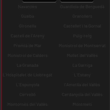
Navarcles
Guardiola de Berguedà
Gualba
Granollers
Gironella
Castellet i la Gornal
Castell de l´Areny
Puig-reig
Premià de Mar
Monistrol de Montserrat
Monistrol de Calders
Mollet del Vallès
La Granada
La Garriga
L´Hospitalet de Llobregat
L´Estany
L´Espunyola
l´Ametlla del Vallès
Cervelló
Cerdanyola del Vallès
Montornès del Vallès
Montmeló