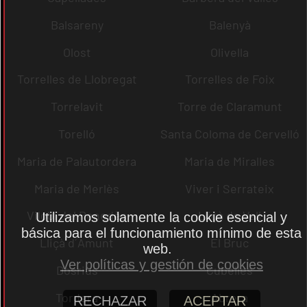
Balsareny
Balenyà
Olost
Olivella
Torrelles de Llobregat
Torrelles de Foix
Torrelavit
Torre de Claramunt
Torelló
Santa Coloma de Cervelló
Maria de Palautordera
Maria de Miralles
Maria de Merlès
Viver i Serrateix
Vilobí del Penedès
Lliçà de Vall
Utilizamos solamente la cookie esencial y
básica para el funcionamiento mínimo de esta
Lliçà d´Amunt
El Bruc
web.
Ver políticas y gestión de cookies
Dosrius
Cubelles
Tordera
Abrera
RECHAZAR
ACEPTAR