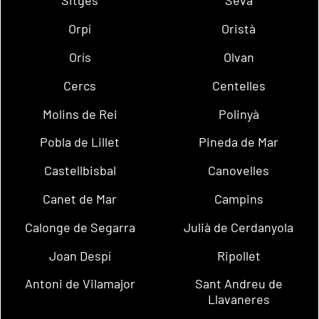
Sitges
Seva
Orpí
Oristà
Orís
Olvan
Cercs
Centelles
Molins de Rei
Polinyà
Pobla de Lillet
Pineda de Mar
Castellbisbal
Canovelles
Canet de Mar
Campins
Calonge de Segarra
Julià de Cerdanyola
Joan Despí
Ripollet
Antoni de Vilamajor
Sant Andreu de
Llavaneres