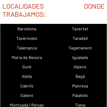
LOCALIDADES DONDE
TRABAJAMOS:
Barcelona
Tavertet
Tavèrnoles
Taradell
Talamanca
Tagamanent
Maria de Besora
Igualada
Gurb
Alpens
Alella
Bagà
Cabrils
Manresa
Sallent
Palafolls
Montcada i Reixac
Tiana