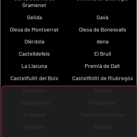
Gramenet
Gelida
Gavà
Olesa de Montserrat
Olesa de Bonesvalls
Olèrdola
dena
Castelldefels
El Brull
La Llacuna
Premià de Dalt
Castellfullit del Boix
Castellfollit de Riubregós
Castellcir
Mataró
Viladecavalls
Viladecans
Badalona
Pacs del Penedès
Rellinars
Rajadell