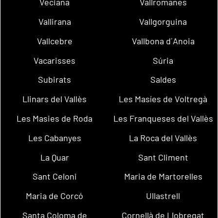
Veciana
Vallromanes
Vallirana
Vallgorguina
Vallcebre
Vallbona d´Anoia
Vacarisses
Súria
Subirats
Saldes
Llinars del Vallès
Les Masíes de Voltregà
Les Masies de Roda
Les Franqueses del Vallès
Les Cabanyes
La Roca del Vallès
La Quar
Sant Climent
Sant Celoni
Maria de Martorelles
Maria de Corcó
Ullastrell
Santa Coloma de
Cornellà de Llobregat