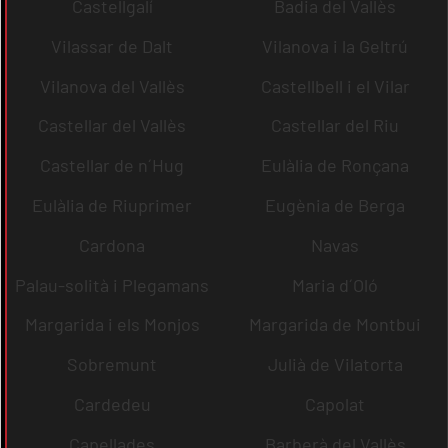
Castellgalí
Badia del Vallès
Vilassar de Dalt
Vilanova i la Geltrú
Vilanova del Vallès
Castellbell i el Vilar
Castellar del Vallès
Castellar del Riu
Castellar de n´Hug
Eulàlia de Ronçana
Eulàlia de Riuprimer
Eugènia de Berga
Cardona
Navas
Palau-solità i Plegamans
Maria d´Oló
Margarida i els Monjos
Margarida de Montbui
Sobremunt
Julià de Vilatorta
Cardedeu
Capolat
Capellades
Barberà del Vallès