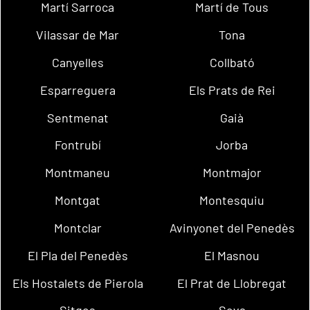
Martí Sarroca
Martí de Tous
Vilassar de Mar
Tona
Canyelles
Collbató
Esparreguera
Els Prats de Rei
Sentmenat
Gaià
Fontrubí
Jorba
Montmaneu
Montmajor
Montgat
Montesquiu
Montclar
Avinyonet del Penedès
El Pla del Penedès
El Masnou
Els Hostalets de Pierola
El Prat de Llobregat