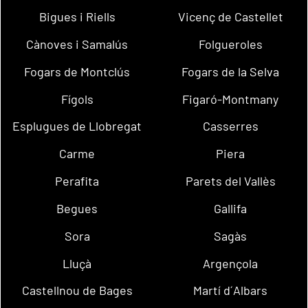
Bigues i Riells
Vicenç de Castellet
Cànoves i Samalús
Folgueroles
Fogars de Montclús
Fogars de la Selva
Fígols
Figaró-Montmany
Esplugues de Llobregat
Casserres
Carme
Piera
Perafita
Parets del Vallès
Begues
Gallifa
Sora
Sagàs
Lluçà
Argençola
Castellnou de Bages
Martí d´Albars