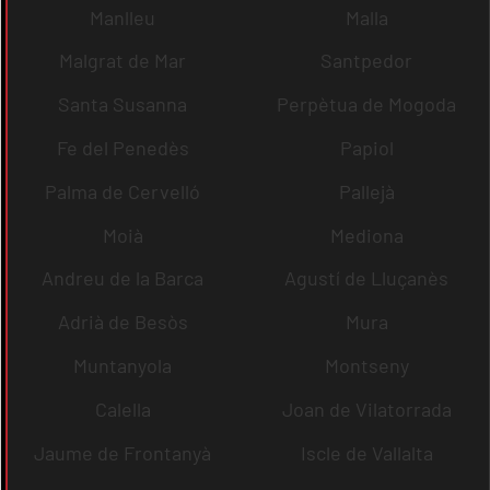
Manlleu
Malla
Malgrat de Mar
Santpedor
Santa Susanna
Perpètua de Mogoda
Fe del Penedès
Papiol
Palma de Cervelló
Pallejà
Moià
Mediona
Andreu de la Barca
Agustí de Lluçanès
Adrià de Besòs
Mura
Muntanyola
Montseny
Calella
Joan de Vilatorrada
Jaume de Frontanyà
Iscle de Vallalta