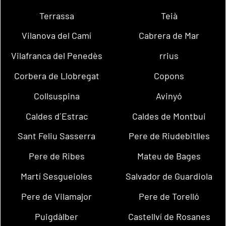
Terrassa
Teià
Vilanova del Camí
Cabrera de Mar
Vilafranca del Penedès
rrius
Corbera de Llobregat
Copons
Collsuspina
Avinyó
Caldes d´Estrac
Caldes de Montbui
Sant Feliu Sasserra
Pere de Riudebitlles
Pere de Ribes
Mateu de Bages
Martí Sesgueioles
Salvador de Guardiola
Pere de Vilamajor
Pere de Torelló
Puigdàlber
Castellví de Rosanes