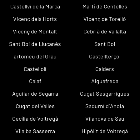
Castellví de la Marca
Martí de Centelles
Vicenç dels Horts
Vicenç de Torelló
Vicenç de Montalt
Cebrià de Vallalta
Sant Boi de Lluçanès
Sant Boi
artomeu del Grau
Castellterçol
Castellolí
Calders
Calaf
Aiguafreda
Aguilar de Segarra
Cugat Sesgarrigues
Cugat del Vallès
Sadurní d´Anoia
Cecília de Voltregà
Vilanova de Sau
Vilalba Sasserra
Hipòlit de Voltregà