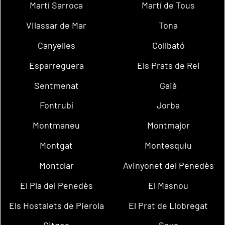
Martí Sarroca
Martí de Tous
Vilassar de Mar
Tona
Canyelles
Collbató
Esparreguera
Els Prats de Rei
Sentmenat
Gaià
Fontrubí
Jorba
Montmaneu
Montmajor
Montgat
Montesquiu
Montclar
Avinyonet del Penedès
El Pla del Penedès
El Masnou
Els Hostalets de Pierola
El Prat de Llobregat