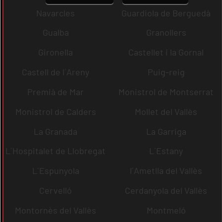
Navarcles
Guardiola de Berguedà
Gualba
Granollers
Gironella
Castellet i la Gornal
Castell de l´Areny
Puig-reig
Premià de Mar
Monistrol de Montserrat
Monistrol de Calders
Mollet del Vallès
La Granada
La Garriga
L´Hospitalet de Llobregat
L´Estany
L´Espunyola
l´Ametlla del Vallès
Cervelló
Cerdanyola del Vallès
Montornès del Vallès
Montmeló