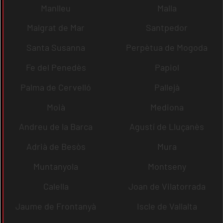
Manlleu
Malla
Malgrat de Mar
Santpedor
Santa Susanna
Perpètua de Mogoda
Fe del Penedès
Papiol
Palma de Cervelló
Pallejà
Moià
Mediona
Andreu de la Barca
Agustí de Lluçanès
Adrià de Besòs
Mura
Muntanyola
Montseny
Calella
Joan de Vilatorrada
Jaume de Frontanyà
Iscle de Vallalta