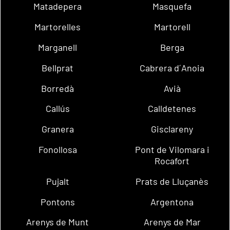
Matadepera
Masquefa
Martorelles
Martorell
Marganell
Berga
Bellprat
Cabrera d´Anoia
Borredà
Avià
Callús
Calldetenes
Granera
Gisclareny
Fonollosa
Pont de Vilomara i
Rocafort
Pujalt
Prats de Lluçanès
Pontons
Argentona
Arenys de Munt
Arenys de Mar