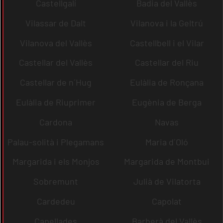
Castellgalí
Badia del Vallès
Vilassar de Dalt
Vilanova i la Geltrú
Vilanova del Vallès
Castellbell i el Vilar
Castellar del Vallès
Castellar del Riu
Castellar de n´Hug
Eulàlia de Ronçana
Eulàlia de Riuprimer
Eugènia de Berga
Cardona
Navas
Palau-solità i Plegamans
Maria d´Oló
Margarida i els Monjos
Margarida de Montbui
Sobremunt
Julià de Vilatorta
Cardedeu
Capolat
Capellades
Barberà del Vallès