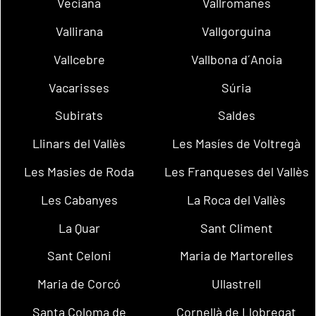
Veciana
Vallromanes
Vallirana
Vallgorguina
Vallcebre
Vallbona d´Anoia
Vacarisses
Súria
Subirats
Saldes
Llinars del Vallès
Les Masíes de Voltregà
Les Masies de Roda
Les Franqueses del Vallès
Les Cabanyes
La Roca del Vallès
La Quar
Sant Climent
Sant Celoni
Maria de Martorelles
Maria de Corcó
Ullastrell
Santa Coloma de
Cornellà de Llobregat