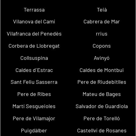
Terrassa
Teià
Vilanova del Camí
Cabrera de Mar
Vilafranca del Penedès
rrius
Corbera de Llobregat
Copons
Collsuspina
Avinyó
Caldes d´Estrac
Caldes de Montbui
Sant Feliu Sasserra
Pere de Riudebitlles
Pere de Ribes
Mateu de Bages
Martí Sesgueioles
Salvador de Guardiola
Pere de Vilamajor
Pere de Torelló
Puigdàlber
Castellví de Rosanes