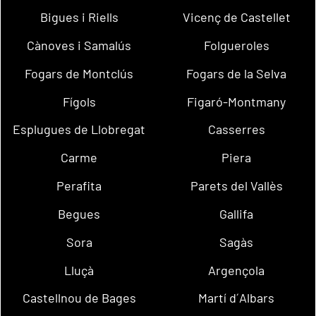
Bigues i Riells
Vicenç de Castellet
Cànoves i Samalús
Folgueroles
Fogars de Montclús
Fogars de la Selva
Fígols
Figaró-Montmany
Esplugues de Llobregat
Casserres
Carme
Piera
Perafita
Parets del Vallès
Begues
Gallifa
Sora
Sagàs
Lluçà
Argençola
Castellnou de Bages
Martí d´Albars