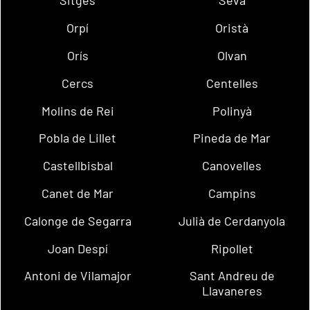
Sitges
Seva
Orpí
Oristà
Orís
Olvan
Cercs
Centelles
Molins de Rei
Polinyà
Pobla de Lillet
Pineda de Mar
Castellbisbal
Canovelles
Canet de Mar
Campins
Calonge de Segarra
Julià de Cerdanyola
Joan Despí
Ripollet
Antoni de Vilamajor
Sant Andreu de
Llavaneres