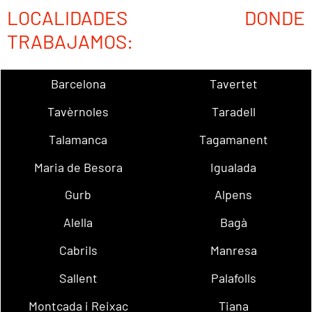
LOCALIDADES DONDE
TRABAJAMOS:
Barcelona
Tavertet
Tavèrnoles
Taradell
Talamanca
Tagamanent
Maria de Besora
Igualada
Gurb
Alpens
Alella
Bagà
Cabrils
Manresa
Sallent
Palafolls
Montcada i Reixac
Tiana