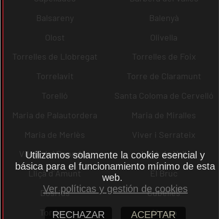
Balsareny
Balenyà
Olost
Olivella
Torrelles de Llobregat
Torrelles de Foix
Torrelavit
Torre de Claramunt
Torelló
Santa Coloma de Cervelló
Maria de Palautordera
Maria de Miralles
Maria de Merlès
Viver i Serrateix
Vilobí del Penedès
Lliçà de Vall
Utilizamos solamente la cookie esencial y
básica para el funcionamiento mínimo de esta
Lliçà d´Amunt
El Bruc
web.
Ver políticas y gestión de cookies
Dosrius
Cubelles
Tordera
Abrera
RECHAZAR
ACEPTAR