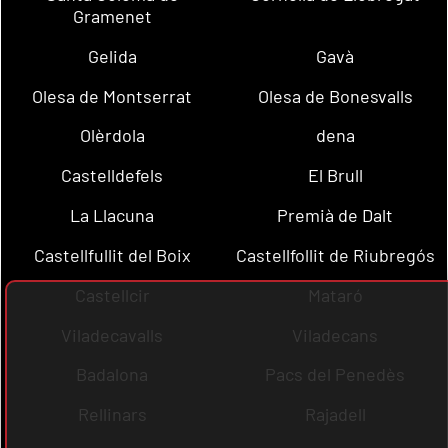
Gramenet
Gelida
Gavà
Olesa de Montserrat
Olesa de Bonesvalls
Olèrdola
dena
Castelldefels
El Brull
La Llacuna
Premià de Dalt
Castellfullit del Boix
Castellfollit de Riubregós
Castellcir
Mataró
Viladecavalls
Viladecans
Badalona
Pacs del Penedès
Rellinars
Rajadell