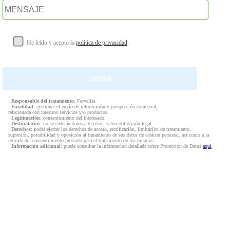
He leído y acepto la
política de privacidad
.
·
Responsable del tratamiento
: Fervalles
·
Finalidad
: gestionar el envío de información y prospección comercial,
relacionada con nuestros servicios y/o productos.
·
Legitimación
: consentimiento del interesado.
·
Destinatarios
: no se cederán datos a terceros, salvo obligación legal.
·
Derechos
: podrá ejercer los derechos de acceso, rectificación, limitación de tratamiento,
supresión, portabilidad y oposición al tratamiento de sus datos de carácter personal, así como a la
retirada del consentimiento prestado para el tratamiento de los mismos.
·
Información adicional
: puede consultar la información detallada sobre Protección de Datos
aquí
.