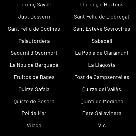
Llorenç Savall
Llorenç d´Hortons
Just Desvern
Sant Feliu de Llobregat
Sant Feliu de Codines
Sant Esteve Sesrovires
Palautordera
Sabadell
Sadurní d´Osormort
La Pobla de Claramunt
La Nou de Berguedà
La Llagosta
Fruitós de Bages
Fost de Campsentelles
Quirze Safaja
Quirze del Vallès
Quirze de Besora
Quintí de Mediona
Pol de Mar
Pere Sallavinera
Vilada
Vic