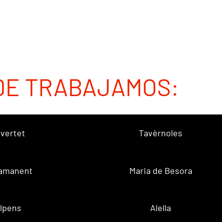
DE TRABAJAMOS:
vertet
Tavèrnoles
amanent
Maria de Besora
lpens
Alella