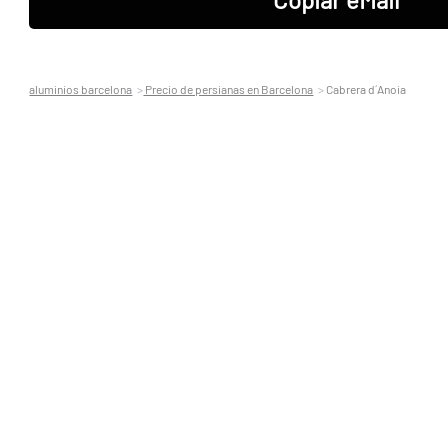
aluminios barcelona
Precio de persianas en Barcelona
Cabrera d´Anoia