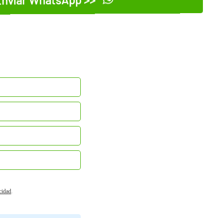
nviar WhatsApp >>
acidad
.