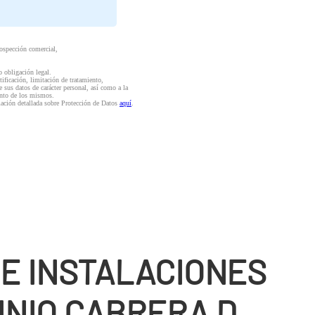
rospección comercial,
o obligación legal.
ctificación, limitación de tratamiento,
e sus datos de carácter personal, así como a la
iento de los mismos.
mación detallada sobre Protección de Datos
aquí
.
DE INSTALACIONES
INIO CABRERA D