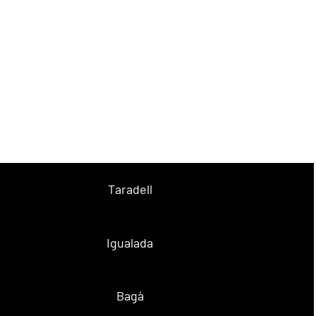
Taradell
Igualada
Bagà