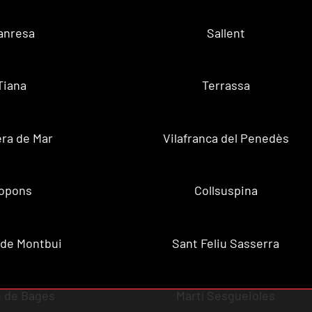
anresa
Sallent
Tiana
Terrassa
ra de Mar
Vilafranca del Penedès
opons
Collsuspina
 de Montbui
Sant Feliu Sasserra
 de Bages
Martí Sesgueioles