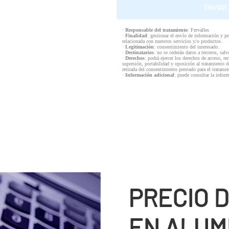
·
Responsable del tratamiento
: Fervalles
·
Finalidad
: gestionar el envío de información y p
relacionada con nuestros servicios y/o productos.
·
Legitimación
: consentimiento del interesado.
·
Destinatarios
: no se cederán datos a terceros, salv
·
Derechos
: podrá ejercer los derechos de acceso, re
supresión, portabilidad y oposición al tratamiento d
retirada del consentimiento prestado para el tratam
·
Información adicional
: puede consultar la infor
PRECIO 
EN ALUM