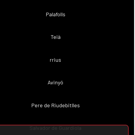
Palafolls
Teià
rrius
Avinyó
Pere de Riudebitlles
Salvador de Guardiola