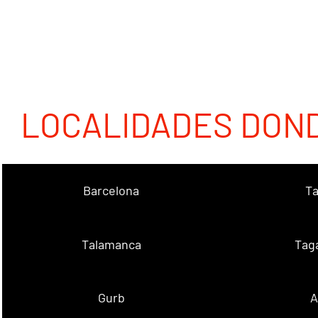
LOCALIDADES DON
Barcelona
Ta
Talamanca
Tag
Gurb
A