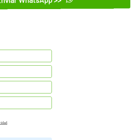
acidad
.