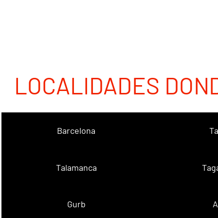
LOCALIDADES DON
Barcelona
Ta
Talamanca
Tag
Gurb
A