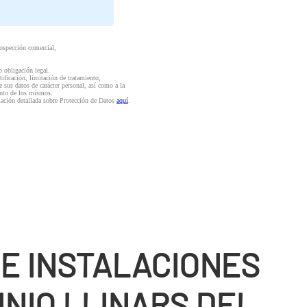
rospección comercial,
o obligación legal.
ctificación, limitación de tratamiento,
e sus datos de carácter personal, así como a la
iento de los mismos.
mación detallada sobre Protección de Datos
aquí
.
DE INSTALACIONES
INIO LLINARS DEL