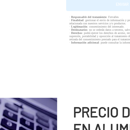
·
Responsable del tratamiento
: Fervalles
·
Finalidad
: gestionar el envío de información y p
relacionada con nuestros servicios y/o productos.
·
Legitimación
: consentimiento del interesado.
·
Destinatarios
: no se cederán datos a terceros, salv
·
Derechos
: podrá ejercer los derechos de acceso, re
supresión, portabilidad y oposición al tratamiento d
retirada del consentimiento prestado para el tratam
·
Información adicional
: puede consultar la infor
PRECIO 
EN ALUM