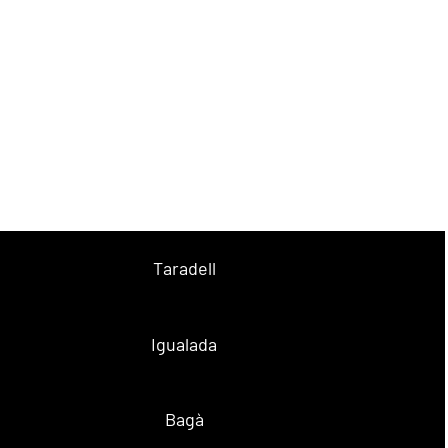
Taradell
Igualada
Bagà