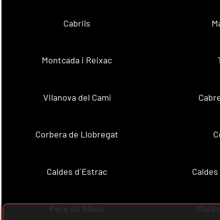
Cabrils
M
Montcada i Reixac
Vilanova del Camí
Cabre
Corbera de Llobregat
C
Caldes d´Estrac
Caldes
Pere de Ribes
Mateu