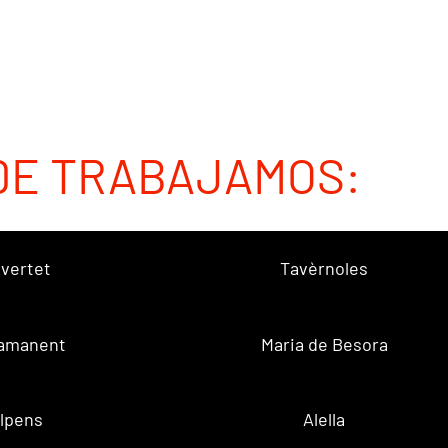
DE TRABAJAMOS:
vertet
Tavèrnoles
amanent
Maria de Besora
lpens
Alella