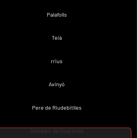
Palafolls
Teià
rrius
Avinyó
Pere de Riudebitlles
Salvador de Guardiola