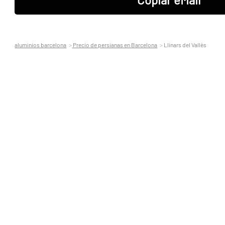
aluminios barcelona
Precio de persianas en Barcelona
Llinars del Vallès