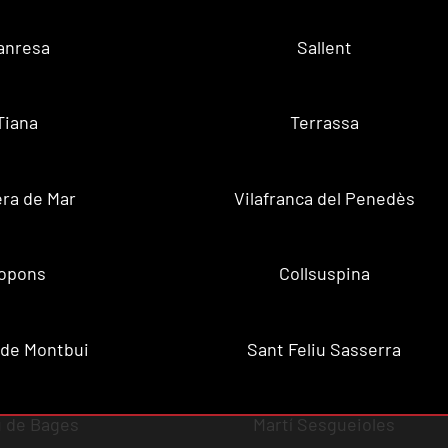
anresa
Sallent
Tiana
Terrassa
ra de Mar
Vilafranca del Penedès
opons
Collsuspina
 de Montbui
Sant Feliu Sasserra
 de Bages
Martí Sesgueioles