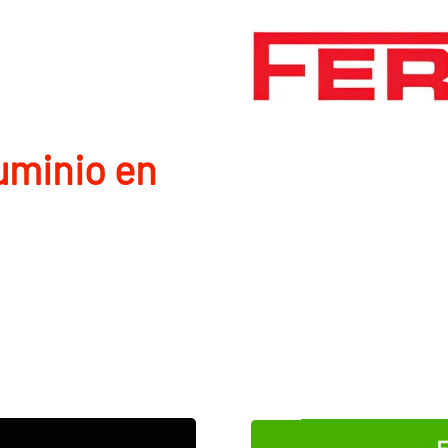
uminio en
E