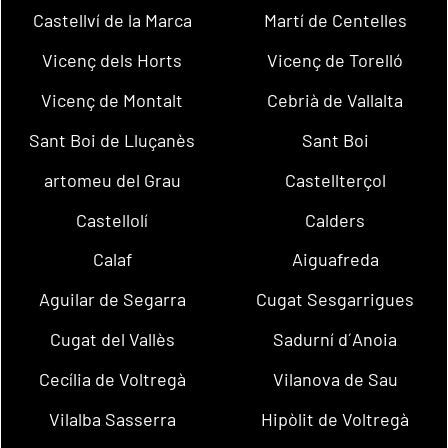
Castellví de la Marca
Martí de Centelles
Vicenç dels Horts
Vicenç de Torelló
Vicenç de Montalt
Cebrià de Vallalta
Sant Boi de Lluçanès
Sant Boi
artomeu del Grau
Castellterçol
Castellolí
Calders
Calaf
Aiguafreda
Aguilar de Segarra
Cugat Sesgarrigues
Cugat del Vallès
Sadurní d´Anoia
Cecília de Voltregà
Vilanova de Sau
Vilalba Sasserra
Hipòlit de Voltregà