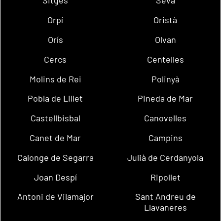
Sitges
Seva
Orpí
Oristà
Orís
Olvan
Cercs
Centelles
Molins de Rei
Polinyà
Pobla de Lillet
Pineda de Mar
Castellbisbal
Canovelles
Canet de Mar
Campins
Calonge de Segarra
Julià de Cerdanyola
Joan Despí
Ripollet
Antoni de Vilamajor
Sant Andreu de
Llavaneres