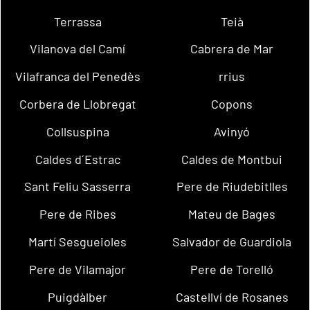
Terrassa
Teià
Vilanova del Camí
Cabrera de Mar
Vilafranca del Penedès
rrius
Corbera de Llobregat
Copons
Collsuspina
Avinyó
Caldes d´Estrac
Caldes de Montbui
Sant Feliu Sasserra
Pere de Riudebitlles
Pere de Ribes
Mateu de Bages
Martí Sesgueioles
Salvador de Guardiola
Pere de Vilamajor
Pere de Torelló
Puigdàlber
Castellví de Rosanes