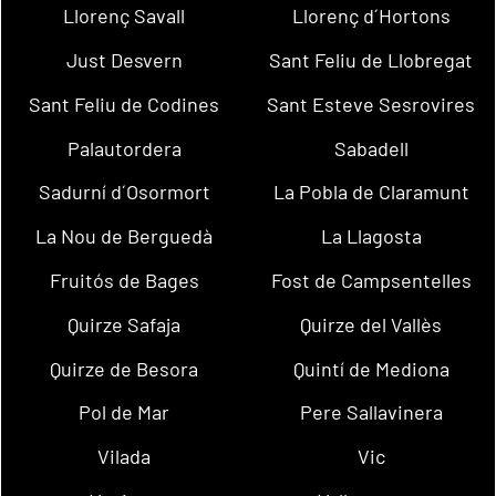
Llorenç Savall
Llorenç d´Hortons
Just Desvern
Sant Feliu de Llobregat
Sant Feliu de Codines
Sant Esteve Sesrovires
Palautordera
Sabadell
Sadurní d´Osormort
La Pobla de Claramunt
La Nou de Berguedà
La Llagosta
Fruitós de Bages
Fost de Campsentelles
Quirze Safaja
Quirze del Vallès
Quirze de Besora
Quintí de Mediona
Pol de Mar
Pere Sallavinera
Vilada
Vic