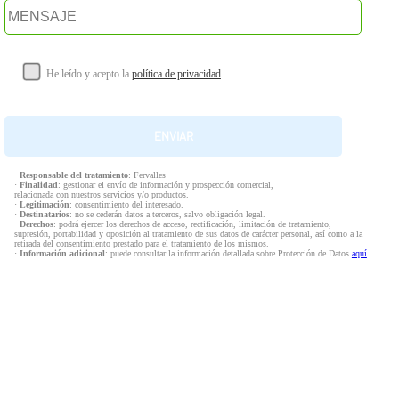
He leído y acepto la
política de privacidad
.
·
Responsable del tratamiento
: Fervalles
·
Finalidad
: gestionar el envío de información y prospección comercial,
relacionada con nuestros servicios y/o productos.
·
Legitimación
: consentimiento del interesado.
·
Destinatarios
: no se cederán datos a terceros, salvo obligación legal.
·
Derechos
: podrá ejercer los derechos de acceso, rectificación, limitación de tratamiento,
supresión, portabilidad y oposición al tratamiento de sus datos de carácter personal, así como a la
retirada del consentimiento prestado para el tratamiento de los mismos.
·
Información adicional
: puede consultar la información detallada sobre Protección de Datos
aquí
.