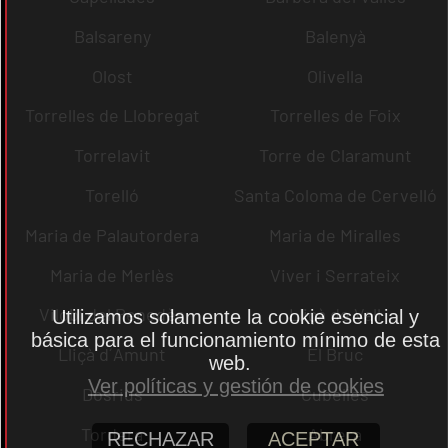
Balsareny
Balenyà
Olost
Olivella
Torrelles de Llobregat
Torrelles de Foix
Torrelavit
Torre de Claramunt
Torelló
Santa Coloma de Cervelló
Maria de Palautordera
Maria de Miralles
Maria de Merlès
Viver i Serrateix
Vilobí del Penedès
Lliçà de Vall
Utilizamos solamente la cookie esencial y
básica para el funcionamiento mínimo de esta
Lliçà d´Amunt
El Bruc
web.
Ver políticas y gestión de cookies
Dosrius
Cubelles
Tordera
Abrera
RECHAZAR
ACEPTAR