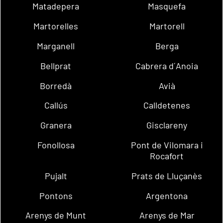
Matadepera
Masquefa
Martorelles
Martorell
Marganell
Berga
Bellprat
Cabrera d´Anoia
Borredà
Avià
Callús
Calldetenes
Granera
Gisclareny
Fonollosa
Pont de Vilomara i
Rocafort
Pujalt
Prats de Lluçanès
Pontons
Argentona
Arenys de Munt
Arenys de Mar