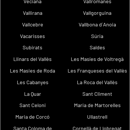
Veciana
Vallromanes
Vallirana
Vallgorguina
Vallcebre
Vallbona d´Anoia
Vacarisses
Súria
Subirats
Saldes
Llinars del Vallès
Les Masíes de Voltregà
Les Masies de Roda
Les Franqueses del Vallès
Les Cabanyes
La Roca del Vallès
La Quar
Sant Climent
Sant Celoni
Maria de Martorelles
Maria de Corcó
Ullastrell
Santa Coloma de
Cornellà de Llobregat