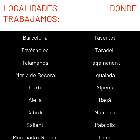
LOCALIDADES DONDE
TRABAJAMOS:
Barcelona
Tavertet
Tavèrnoles
Taradell
Talamanca
Tagamanent
Maria de Besora
Igualada
Gurb
Alpens
Alella
Bagà
Cabrils
Manresa
Sallent
Palafolls
Montcada i Reixac
Tiana