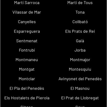
Martí Sarroca
Martí de Tous
Vilassar de Mar
Tona
Canyelles
Collbató
Esparreguera
Els Prats de Rei
Sentmenat
Gaià
Fontrubí
Jorba
Montmaneu
Montmajor
Montgat
Montesquiu
Montclar
Avinyonet del Penedès
El Pla del Penedès
El Masnou
Els Hostalets de Pierola
El Prat de Llobregat