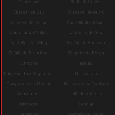
Castellgalí
Badia del Vallès
Vilassar de Dalt
Vilanova i la Geltrú
Vilanova del Vallès
Castellbell i el Vilar
Castellar del Vallès
Castellar del Riu
Castellar de n´Hug
Eulàlia de Ronçana
Eulàlia de Riuprimer
Eugènia de Berga
Cardona
Navas
Palau-solità i Plegamans
Maria d´Oló
Margarida i els Monjos
Margarida de Montbui
Sobremunt
Julià de Vilatorta
Cardedeu
Capolat
Capellades
Barberà del Vallès