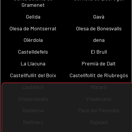
Gramenet
Gelida
Gavà
Olesa de Montserrat
Olesa de Bonesvalls
Olèrdola
dena
Castelldefels
El Brull
La Llacuna
Premià de Dalt
Castellfullit del Boix
Castellfollit de Riubregós
Castellcir
Mataró
Viladecavalls
Viladecans
Badalona
Pacs del Penedès
Rellinars
Rajadell