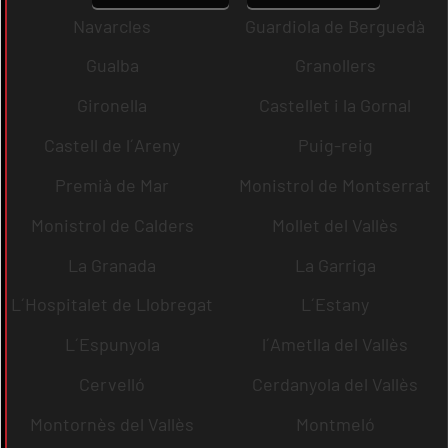
Navarcles
Guardiola de Berguedà
Gualba
Granollers
Gironella
Castellet i la Gornal
Castell de l´Areny
Puig-reig
Premià de Mar
Monistrol de Montserrat
Monistrol de Calders
Mollet del Vallès
La Granada
La Garriga
L´Hospitalet de Llobregat
L´Estany
L´Espunyola
l´Ametlla del Vallès
Cervelló
Cerdanyola del Vallès
Montornès del Vallès
Montmeló