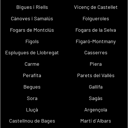
Bigues i Riells
Vicenç de Castellet
Cànoves i Samalús
Folgueroles
Fogars de Montclús
Fogars de la Selva
Fígols
Figaró-Montmany
Esplugues de Llobregat
Casserres
Carme
Piera
Perafita
Parets del Vallès
Begues
Gallifa
Sora
Sagàs
Lluçà
Argençola
Castellnou de Bages
Martí d´Albars