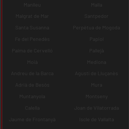
Manlleu
Malla
Malgrat de Mar
Santpedor
Santa Susanna
Perpètua de Mogoda
Fe del Penedès
Papiol
Palma de Cervelló
Pallejà
Moià
Mediona
Andreu de la Barca
Agustí de Lluçanès
Adrià de Besòs
Mura
Muntanyola
Montseny
Calella
Joan de Vilatorrada
Jaume de Frontanyà
Iscle de Vallalta