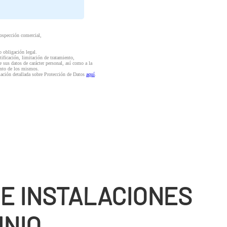
rospección comercial,
o obligación legal.
ctificación, limitación de tratamiento,
e sus datos de carácter personal, así como a la
iento de los mismos.
mación detallada sobre Protección de Datos
aquí
.
DE INSTALACIONES
INIO