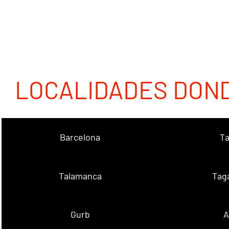
LOCALIDADES DON
Barcelona
Ta
Talamanca
Tag
Gurb
A