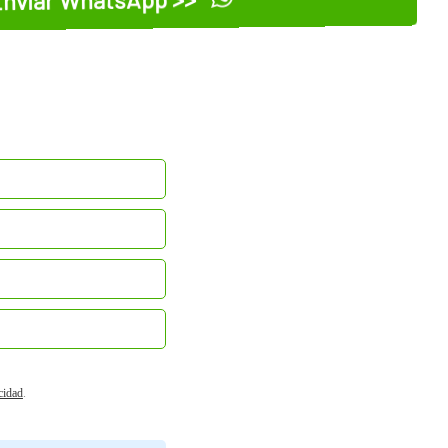
nviar WhatsApp >>
acidad
.