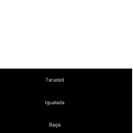
Taradell
Igualada
Bagà