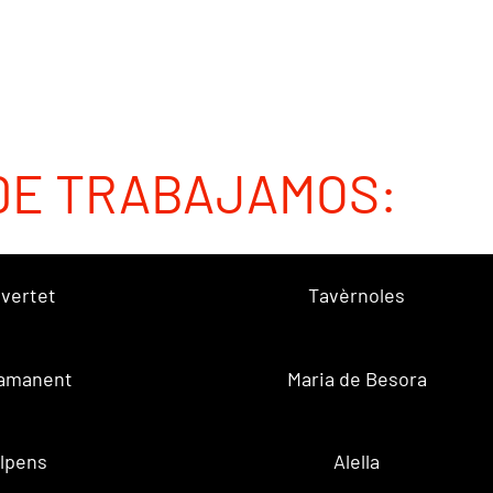
DE TRABAJAMOS:
vertet
Tavèrnoles
amanent
Maria de Besora
lpens
Alella