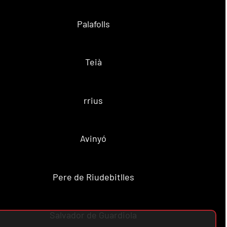
Palafolls
Teià
rrius
Avinyó
Pere de Riudebitlles
Salvador de Guardiola