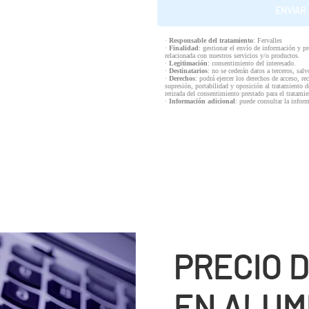
·
Responsable del tratamiento
: Fervalles
·
Finalidad
: gestionar el envío de información y p
relacionada con nuestros servicios y/o productos.
·
Legitimación
: consentimiento del interesado.
·
Destinatarios
: no se cederán datos a terceros, salv
·
Derechos
: podrá ejercer los derechos de acceso, re
supresión, portabilidad y oposición al tratamiento d
retirada del consentimiento prestado para el tratam
·
Información adicional
: puede consultar la infor
PRECIO 
EN ALUM