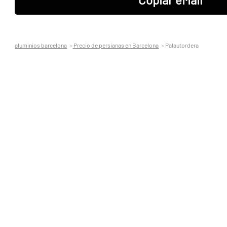
aluminios barcelona
Precio de persianas en Barcelona
Palautordera