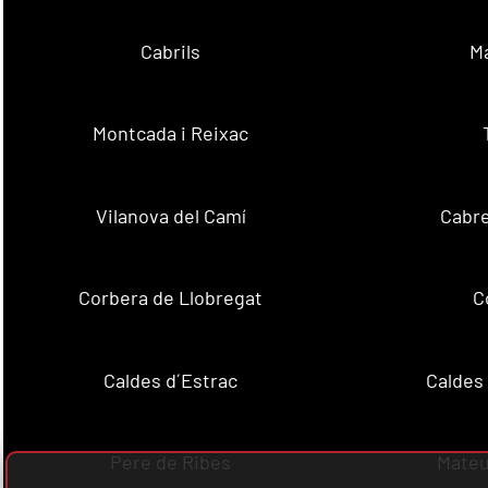
Cabrils
M
Montcada i Reixac
Vilanova del Camí
Cabre
Corbera de Llobregat
C
Caldes d´Estrac
Caldes
Pere de Ribes
Mateu