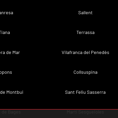
anresa
Sallent
Tiana
Terrassa
ra de Mar
Vilafranca del Penedès
opons
Collsuspina
 de Montbui
Sant Feliu Sasserra
 de Bages
Martí Sesgueioles