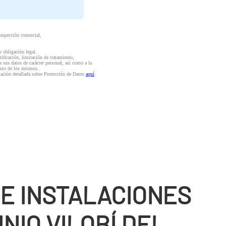
rospección comercial,
o obligación legal.
ctificación, limitación de tratamiento,
e sus datos de carácter personal, así como a la
iento de los mismos.
mación detallada sobre Protección de Datos
aquí
.
DE INSTALACIONES
NIO VILOBÍ DEL