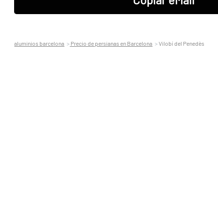
aluminios barcelona
Precio de persianas en Barcelona
Vilobí del Penedès