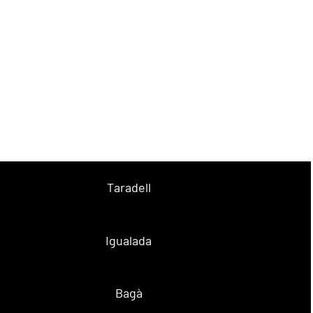
Taradell
Igualada
Bagà