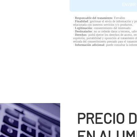
·
Responsable del tratamiento
: Fervalles
·
Finalidad
: gestionar el envío de información y p
relacionada con nuestros servicios y/o productos.
·
Legitimación
: consentimiento del interesado.
·
Destinatarios
: no se cederán datos a terceros, salv
·
Derechos
: podrá ejercer los derechos de acceso, re
supresión, portabilidad y oposición al tratamiento d
retirada del consentimiento prestado para el tratam
·
Información adicional
: puede consultar la infor
PRECIO 
EN ALUMI