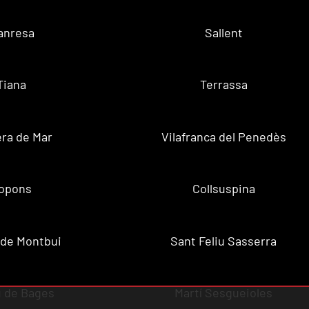
anresa
Sallent
Tiana
Terrassa
ra de Mar
Vilafranca del Penedès
opons
Collsuspina
 de Montbui
Sant Feliu Sasserra
 de Bages
Martí Sesgueioles