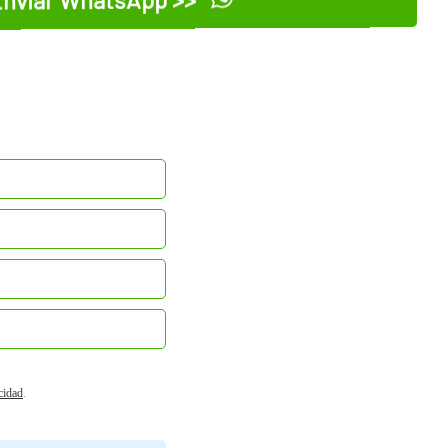
nviar WhatsApp >>
acidad
.