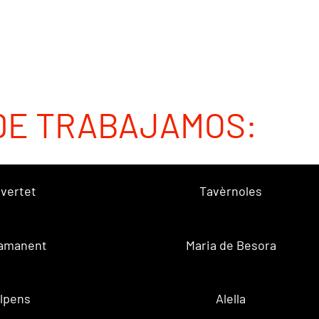
DE TRABAJAMOS:
vertet
Tavèrnoles
amanent
Maria de Besora
lpens
Alella