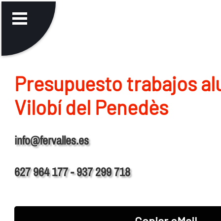
Presupuesto trabajos al
Vilobí del Penedès
info@fervalles.es
627 964 177 - 937 299 718
Copiar eMail