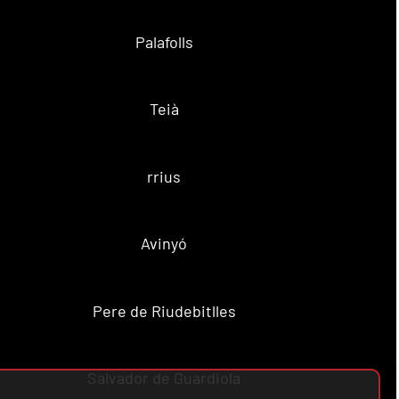
Palafolls
Teià
rrius
Avinyó
Pere de Riudebitlles
Salvador de Guardiola