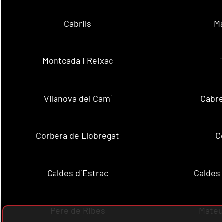
Cabrils
M
Montcada i Reixac
Vilanova del Camí
Cabre
Corbera de Llobregat
C
Caldes d´Estrac
Caldes
Pere de Ribes
Mateu