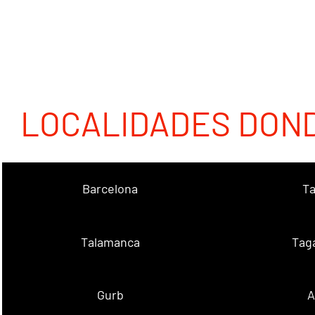
LOCALIDADES DON
Barcelona
Ta
Talamanca
Tag
Gurb
A