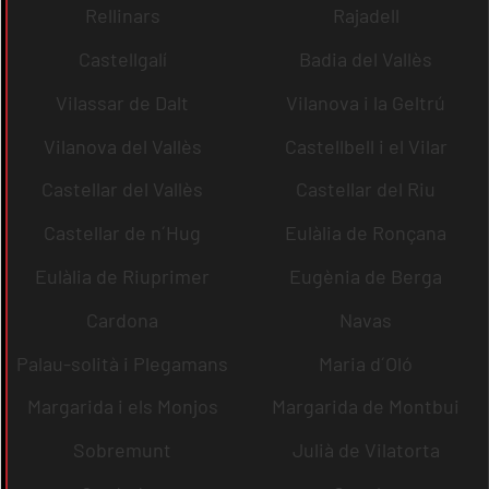
Rellinars
Rajadell
Castellgalí
Badia del Vallès
Vilassar de Dalt
Vilanova i la Geltrú
Vilanova del Vallès
Castellbell i el Vilar
Castellar del Vallès
Castellar del Riu
Castellar de n´Hug
Eulàlia de Ronçana
Eulàlia de Riuprimer
Eugènia de Berga
Cardona
Navas
Palau-solità i Plegamans
Maria d´Oló
Margarida i els Monjos
Margarida de Montbui
Sobremunt
Julià de Vilatorta