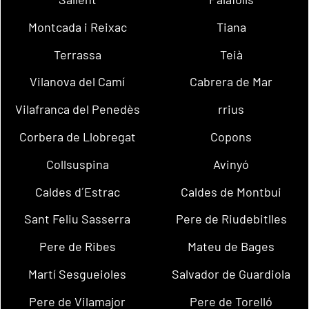
Montcada i Reixac
Tiana
Terrassa
Teià
Vilanova del Camí
Cabrera de Mar
Vilafranca del Penedès
rrius
Corbera de Llobregat
Copons
Collsuspina
Avinyó
Caldes d´Estrac
Caldes de Montbui
Sant Feliu Sasserra
Pere de Riudebitlles
Pere de Ribes
Mateu de Bages
Martí Sesgueioles
Salvador de Guardiola
Pere de Vilamajor
Pere de Torelló