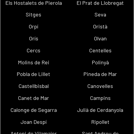
Els Hostalets de Pierola
El Prat de Llobregat
Sitges
Seva
Orpí
Oristà
Orís
Olvan
Cercs
Centelles
Molins de Rei
Polinyà
Pobla de Lillet
Pineda de Mar
Castellbisbal
Canovelles
Canet de Mar
Campins
Calonge de Segarra
Julià de Cerdanyola
Joan Despí
Ripollet
Antoni de Vilamajor
Sant Andreu de