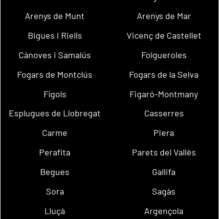
Arenys de Munt
Arenys de Mar
Bigues i Riells
Vicenç de Castellet
Cànoves i Samalús
Folgueroles
Fogars de Montclús
Fogars de la Selva
Fígols
Figaró-Montmany
Esplugues de Llobregat
Casserres
Carme
Piera
Perafita
Parets del Vallès
Begues
Gallifa
Sora
Sagàs
Lluçà
Argençola