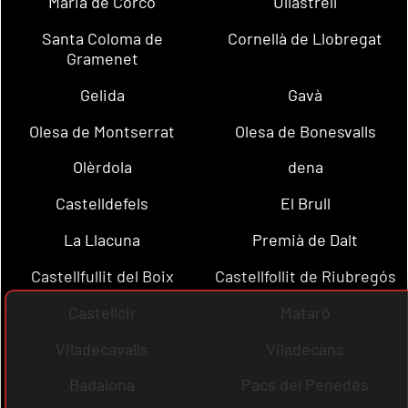
Maria de Corcó
Ullastrell
Santa Coloma de
Cornellà de Llobregat
Gramenet
Gelida
Gavà
Olesa de Montserrat
Olesa de Bonesvalls
Olèrdola
dena
Castelldefels
El Brull
La Llacuna
Premià de Dalt
Castellfullit del Boix
Castellfollit de Riubregós
Castellcir
Mataró
Viladecavalls
Viladecans
Badalona
Pacs del Penedès