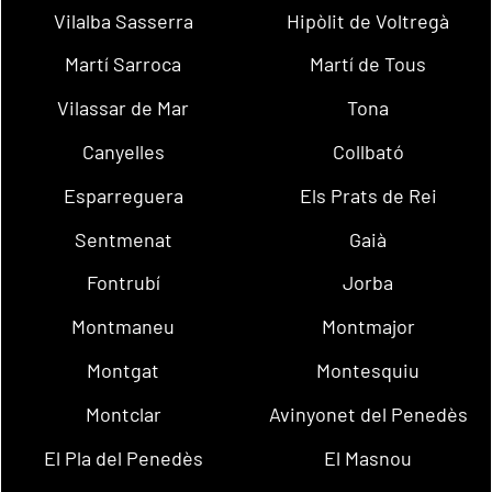
Vilalba Sasserra
Hipòlit de Voltregà
Martí Sarroca
Martí de Tous
Vilassar de Mar
Tona
Canyelles
Collbató
Esparreguera
Els Prats de Rei
Sentmenat
Gaià
Fontrubí
Jorba
Montmaneu
Montmajor
Montgat
Montesquiu
Montclar
Avinyonet del Penedès
El Pla del Penedès
El Masnou