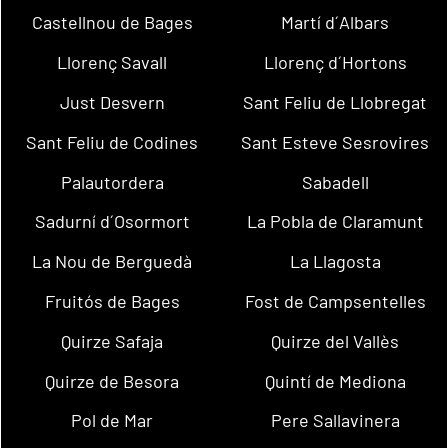
Castellnou de Bages
Martí d´Albars
Llorenç Savall
Llorenç d´Hortons
Just Desvern
Sant Feliu de Llobregat
Sant Feliu de Codines
Sant Esteve Sesrovires
Palautordera
Sabadell
Sadurní d´Osormort
La Pobla de Claramunt
La Nou de Berguedà
La Llagosta
Fruitós de Bages
Fost de Campsentelles
Quirze Safaja
Quirze del Vallès
Quirze de Besora
Quintí de Mediona
Pol de Mar
Pere Sallavinera