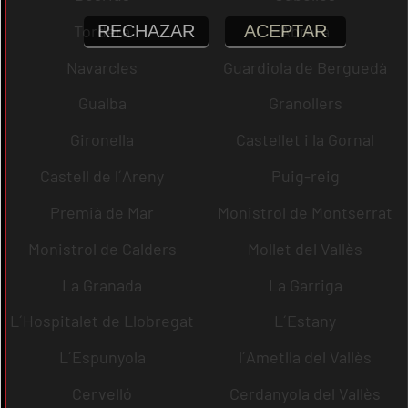
RECHAZAR
ACEPTAR
Tordera
Abrera
Navarcles
Guardiola de Berguedà
Gualba
Granollers
Gironella
Castellet i la Gornal
Castell de l´Areny
Puig-reig
Premià de Mar
Monistrol de Montserrat
Monistrol de Calders
Mollet del Vallès
La Granada
La Garriga
L´Hospitalet de Llobregat
L´Estany
L´Espunyola
l´Ametlla del Vallès
Cervelló
Cerdanyola del Vallès