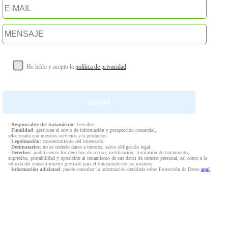
He leído y acepto la
política de privacidad
.
·
Responsable del tratamiento
: Fervalles
·
Finalidad
: gestionar el envío de información y prospección comercial,
relacionada con nuestros servicios y/o productos.
·
Legitimación
: consentimiento del interesado.
·
Destinatarios
: no se cederán datos a terceros, salvo obligación legal.
·
Derechos
: podrá ejercer los derechos de acceso, rectificación, limitación de tratamiento,
supresión, portabilidad y oposición al tratamiento de sus datos de carácter personal, así como a la
retirada del consentimiento prestado para el tratamiento de los mismos.
·
Información adicional
: puede consultar la información detallada sobre Protección de Datos
aquí
.