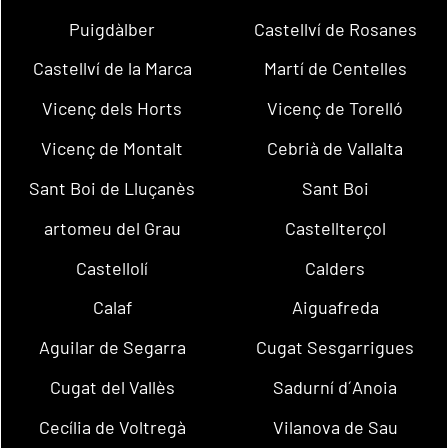
Puigdàlber
Castellví de Rosanes
Castellví de la Marca
Martí de Centelles
Vicenç dels Horts
Vicenç de Torelló
Vicenç de Montalt
Cebrià de Vallalta
Sant Boi de Lluçanès
Sant Boi
artomeu del Grau
Castellterçol
Castellolí
Calders
Calaf
Aiguafreda
Aguilar de Segarra
Cugat Sesgarrigues
Cugat del Vallès
Sadurní d´Anoia
Cecília de Voltregà
Vilanova de Sau