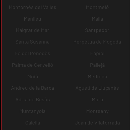
Montornès del Vallès
Montmeló
Manlleu
Malla
Malgrat de Mar
Santpedor
Santa Susanna
Perpètua de Mogoda
Fe del Penedès
Papiol
Palma de Cervelló
Pallejà
Moià
Mediona
Andreu de la Barca
Agustí de Lluçanès
Adrià de Besòs
Mura
Muntanyola
Montseny
Calella
Joan de Vilatorrada