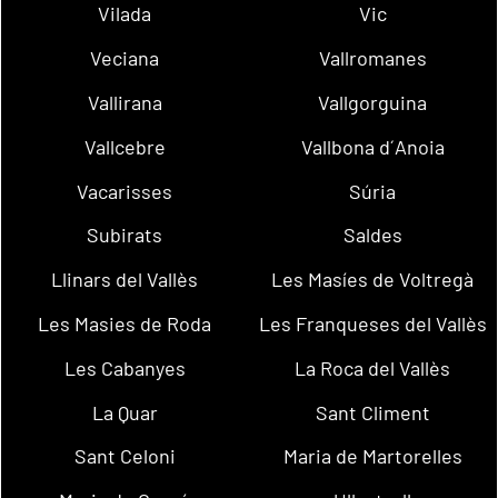
Vilada
Vic
Veciana
Vallromanes
Vallirana
Vallgorguina
Vallcebre
Vallbona d´Anoia
Vacarisses
Súria
Subirats
Saldes
Llinars del Vallès
Les Masíes de Voltregà
Les Masies de Roda
Les Franqueses del Vallès
Les Cabanyes
La Roca del Vallès
La Quar
Sant Climent
Sant Celoni
Maria de Martorelles