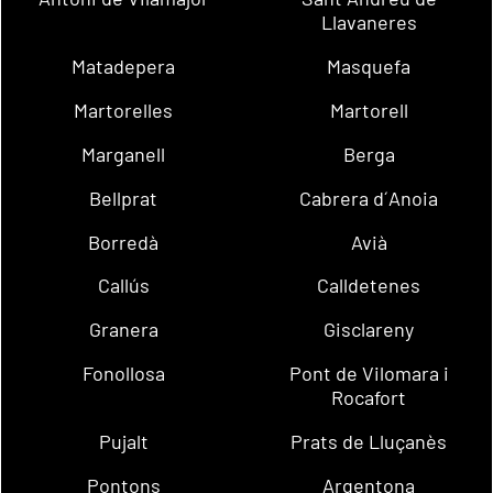
Llavaneres
Matadepera
Masquefa
Martorelles
Martorell
Marganell
Berga
Bellprat
Cabrera d´Anoia
Borredà
Avià
Callús
Calldetenes
Granera
Gisclareny
Fonollosa
Pont de Vilomara i
Rocafort
Pujalt
Prats de Lluçanès
Pontons
Argentona