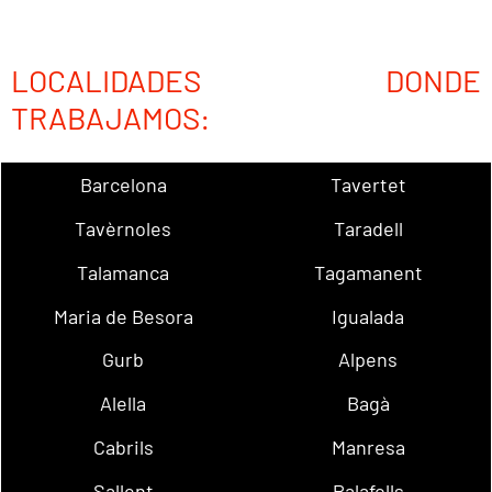
LOCALIDADES DONDE
TRABAJAMOS:
Barcelona
Tavertet
Tavèrnoles
Taradell
Talamanca
Tagamanent
Maria de Besora
Igualada
Gurb
Alpens
Alella
Bagà
Cabrils
Manresa
Sallent
Palafolls