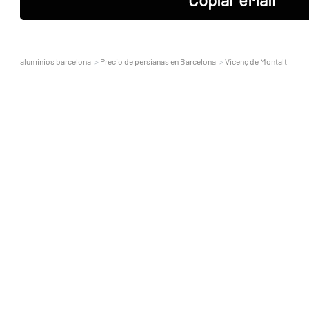
aluminios barcelona
Precio de persianas en Barcelona
Vicenç de Montalt