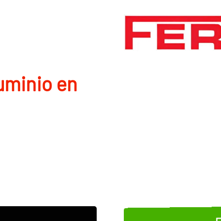
uminio en
E