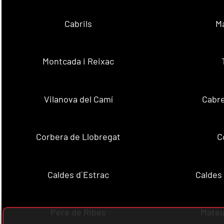
Cabrils
M
Montcada i Reixac
Vilanova del Camí
Cabre
Corbera de Llobregat
C
Caldes d´Estrac
Caldes
Pere de Ribes
Mateu