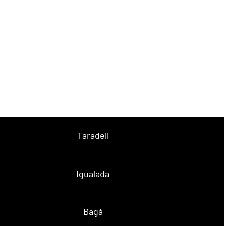
Taradell
Igualada
Bagà