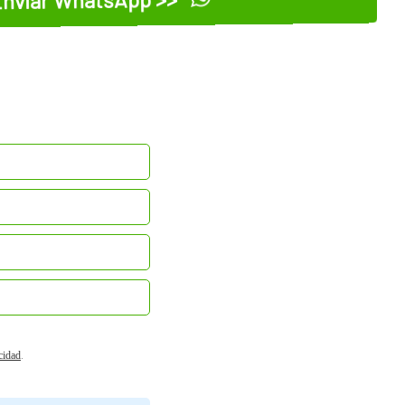
acidad
.