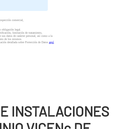
rospección comercial,
o obligación legal.
ctificación, limitación de tratamiento,
e sus datos de carácter personal, así como a la
iento de los mismos.
mación detallada sobre Protección de Datos
aquí
.
DE INSTALACIONES
NIO VICENç DE