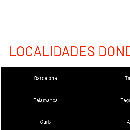
LOCALIDADES DON
Barcelona
Ta
Talamanca
Tag
Gurb
A