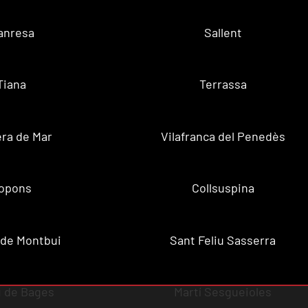
anresa
Sallent
Tiana
Terrassa
ra de Mar
Vilafranca del Penedès
opons
Collsuspina
 de Montbui
Sant Feliu Sasserra
 de Bages
Martí Sesgueioles