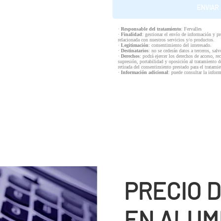
·
Responsable del tratamiento
: Fervalles
·
Finalidad
: gestionar el envío de información y p
relacionada con nuestros servicios y/o productos.
·
Legitimación
: consentimiento del interesado.
·
Destinatarios
: no se cederán datos a terceros, salv
·
Derechos
: podrá ejercer los derechos de acceso, re
supresión, portabilidad y oposición al tratamiento d
retirada del consentimiento prestado para el tratam
·
Información adicional
: puede consultar la infor
PRECIO 
EN ALUMI