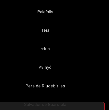
Palafolls
Teià
rrius
Avinyó
Pere de Riudebitlles
Salvador de Guardiola