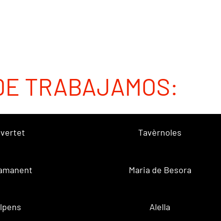
DE TRABAJAMOS:
vertet
Tavèrnoles
amanent
Maria de Besora
lpens
Alella