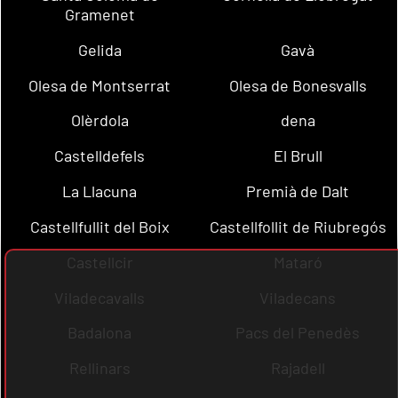
Gramenet
Gelida
Gavà
Olesa de Montserrat
Olesa de Bonesvalls
Olèrdola
dena
Castelldefels
El Brull
La Llacuna
Premià de Dalt
Castellfullit del Boix
Castellfollit de Riubregós
Castellcir
Mataró
Viladecavalls
Viladecans
Badalona
Pacs del Penedès
Rellinars
Rajadell