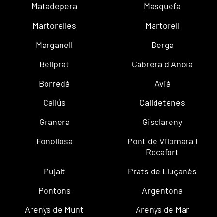
Matadepera
Masquefa
Martorelles
Martorell
Marganell
Berga
Bellprat
Cabrera d´Anoia
Borredà
Avià
Callús
Calldetenes
Granera
Gisclareny
Fonollosa
Pont de Vilomara i
Rocafort
Pujalt
Prats de Lluçanès
Pontons
Argentona
Arenys de Munt
Arenys de Mar