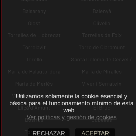
Balsareny
Balenyà
Olost
Olivella
Torrelles de Llobregat
Torrelles de Foix
Torrelavit
Torre de Claramunt
Torelló
Santa Coloma de Cervelló
Maria de Palautordera
Maria de Miralles
Maria de Merlès
Viver i Serrateix
Vilobí del Penedès
Lliçà de Vall
Utilizamos solamente la cookie esencial y
básica para el funcionamiento mínimo de esta
Lliçà d´Amunt
El Bruc
web.
Ver políticas y gestión de cookies
Dosrius
Cubelles
Tordera
Abrera
RECHAZAR
ACEPTAR