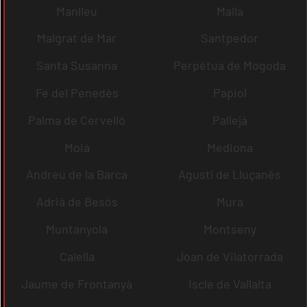
Manlleu
Malla
Malgrat de Mar
Santpedor
Santa Susanna
Perpètua de Mogoda
Fe del Penedès
Papiol
Palma de Cervelló
Pallejà
Moià
Mediona
Andreu de la Barca
Agustí de Lluçanès
Adrià de Besòs
Mura
Muntanyola
Montseny
Calella
Joan de Vilatorrada
Jaume de Frontanyà
Iscle de Vallalta