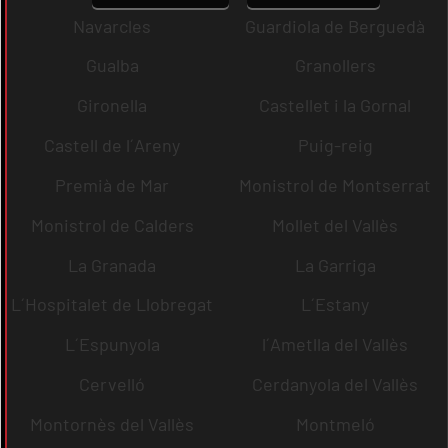
Navarcles
Guardiola de Berguedà
Gualba
Granollers
Gironella
Castellet i la Gornal
Castell de l´Areny
Puig-reig
Premià de Mar
Monistrol de Montserrat
Monistrol de Calders
Mollet del Vallès
La Granada
La Garriga
L´Hospitalet de Llobregat
L´Estany
L´Espunyola
l´Ametlla del Vallès
Cervelló
Cerdanyola del Vallès
Montornès del Vallès
Montmeló