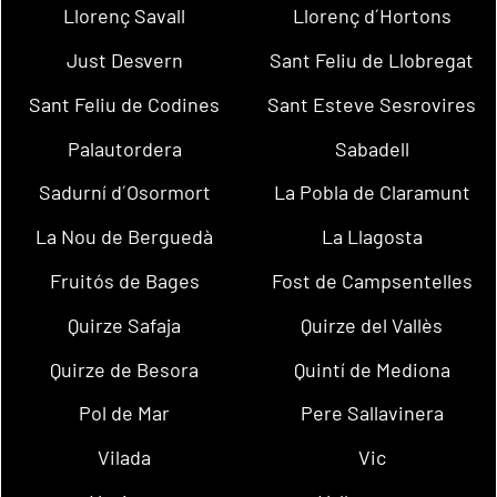
Llorenç Savall
Llorenç d´Hortons
Just Desvern
Sant Feliu de Llobregat
Sant Feliu de Codines
Sant Esteve Sesrovires
Palautordera
Sabadell
Sadurní d´Osormort
La Pobla de Claramunt
La Nou de Berguedà
La Llagosta
Fruitós de Bages
Fost de Campsentelles
Quirze Safaja
Quirze del Vallès
Quirze de Besora
Quintí de Mediona
Pol de Mar
Pere Sallavinera
Vilada
Vic