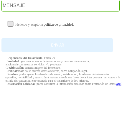
He leído y acepto la
política de privacidad
.
·
Responsable del tratamiento
: Fervalles
·
Finalidad
: gestionar el envío de información y prospección comercial,
relacionada con nuestros servicios y/o productos.
·
Legitimación
: consentimiento del interesado.
·
Destinatarios
: no se cederán datos a terceros, salvo obligación legal.
·
Derechos
: podrá ejercer los derechos de acceso, rectificación, limitación de tratamiento,
supresión, portabilidad y oposición al tratamiento de sus datos de carácter personal, así como a la
retirada del consentimiento prestado para el tratamiento de los mismos.
·
Información adicional
: puede consultar la información detallada sobre Protección de Datos
aquí
.