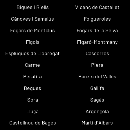
Bigues i Riells
Vicenç de Castellet
Cànoves i Samalús
Folgueroles
Fogars de Montclús
Fogars de la Selva
Fígols
Figaró-Montmany
Esplugues de Llobregat
Casserres
Carme
Piera
Perafita
Parets del Vallès
Begues
Gallifa
Sora
Sagàs
Lluçà
Argençola
Castellnou de Bages
Martí d´Albars