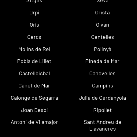
Sitges
Seva
Orpí
Oristà
Orís
Olvan
Cercs
Centelles
Molins de Rei
Polinyà
Pobla de Lillet
Pineda de Mar
Castellbisbal
Canovelles
Canet de Mar
Campins
Calonge de Segarra
Julià de Cerdanyola
Joan Despí
Ripollet
Antoni de Vilamajor
Sant Andreu de
Llavaneres