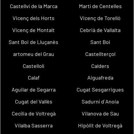
Castellví de la Marca
Martí de Centelles
Vicenç dels Horts
Vicenç de Torelló
Vicenç de Montalt
Cebrià de Vallalta
Sant Boi de Lluçanès
Sant Boi
artomeu del Grau
Castellterçol
Castellolí
Calders
Calaf
Aiguafreda
Aguilar de Segarra
Cugat Sesgarrigues
Cugat del Vallès
Sadurní d´Anoia
Cecília de Voltregà
Vilanova de Sau
Vilalba Sasserra
Hipòlit de Voltregà