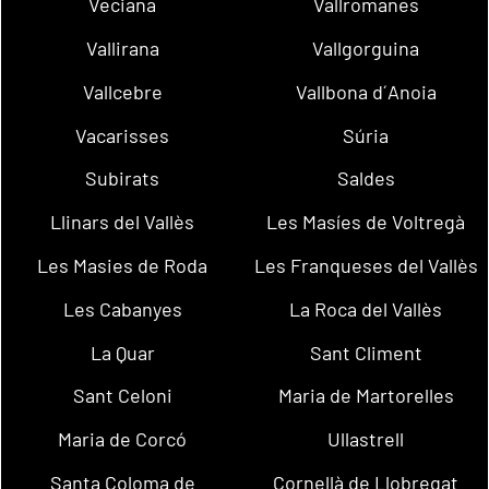
Veciana
Vallromanes
Vallirana
Vallgorguina
Vallcebre
Vallbona d´Anoia
Vacarisses
Súria
Subirats
Saldes
Llinars del Vallès
Les Masíes de Voltregà
Les Masies de Roda
Les Franqueses del Vallès
Les Cabanyes
La Roca del Vallès
La Quar
Sant Climent
Sant Celoni
Maria de Martorelles
Maria de Corcó
Ullastrell
Santa Coloma de
Cornellà de Llobregat