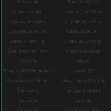
Castellgalí
Badia del Vallès
Vilassar de Dalt
Vilanova i la Geltrú
Vilanova del Vallès
Castellbell i el Vilar
Castellar del Vallès
Castellar del Riu
Castellar de n´Hug
Eulàlia de Ronçana
Eulàlia de Riuprimer
Eugènia de Berga
Cardona
Navas
Palau-solità i Plegamans
Maria d´Oló
Margarida i els Monjos
Margarida de Montbui
Sobremunt
Julià de Vilatorta
Cardedeu
Capolat
Capellades
Barberà del Vallès