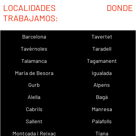
LOCALIDADES DONDE
TRABAJAMOS:
Barcelona
Tavertet
Tavèrnoles
Taradell
Talamanca
Tagamanent
Maria de Besora
Igualada
Gurb
Alpens
Alella
Bagà
Cabrils
Manresa
Sallent
Palafolls
Montcada i Reixac
Tiana