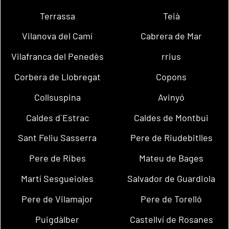
Terrassa
Teià
Vilanova del Camí
Cabrera de Mar
Vilafranca del Penedès
rrius
Corbera de Llobregat
Copons
Collsuspina
Avinyó
Caldes d´Estrac
Caldes de Montbui
Sant Feliu Sasserra
Pere de Riudebitlles
Pere de Ribes
Mateu de Bages
Martí Sesgueioles
Salvador de Guardiola
Pere de Vilamajor
Pere de Torelló
Puigdàlber
Castellví de Rosanes