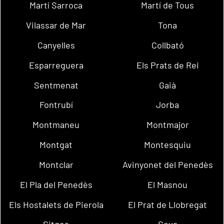
Martí Sarroca
Martí de Tous
Vilassar de Mar
Tona
Canyelles
Collbató
Esparreguera
Els Prats de Rei
Sentmenat
Gaià
Fontrubí
Jorba
Montmaneu
Montmajor
Montgat
Montesquiu
Montclar
Avinyonet del Penedès
El Pla del Penedès
El Masnou
Els Hostalets de Pierola
El Prat de Llobregat