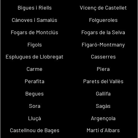
Bigues i Riells
Vicenç de Castellet
Cànoves i Samalús
Folgueroles
Fogars de Montclús
Fogars de la Selva
Fígols
Figaró-Montmany
Esplugues de Llobregat
Casserres
Carme
Piera
Perafita
Parets del Vallès
Begues
Gallifa
Sora
Sagàs
Lluçà
Argençola
Castellnou de Bages
Martí d´Albars