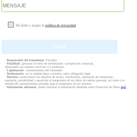
He leído y acepto la
política de privacidad
.
·
Responsable del tratamiento
: Fervalles
·
Finalidad
: gestionar el envío de información y prospección comercial,
relacionada con nuestros servicios y/o productos.
·
Legitimación
: consentimiento del interesado.
·
Destinatarios
: no se cederán datos a terceros, salvo obligación legal.
·
Derechos
: podrá ejercer los derechos de acceso, rectificación, limitación de tratamiento,
supresión, portabilidad y oposición al tratamiento de sus datos de carácter personal, así como a la
retirada del consentimiento prestado para el tratamiento de los mismos.
·
Información adicional
: puede consultar la información detallada sobre Protección de Datos
aquí
.