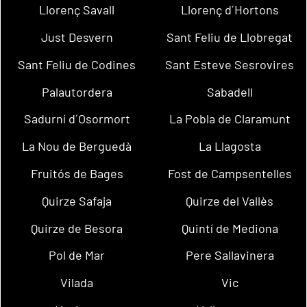
Llorenç Savall
Llorenç d´Hortons
Just Desvern
Sant Feliu de Llobregat
Sant Feliu de Codines
Sant Esteve Sesrovires
Palautordera
Sabadell
Sadurní d´Osormort
La Pobla de Claramunt
La Nou de Berguedà
La Llagosta
Fruitós de Bages
Fost de Campsentelles
Quirze Safaja
Quirze del Vallès
Quirze de Besora
Quintí de Mediona
Pol de Mar
Pere Sallavinera
Vilada
Vic