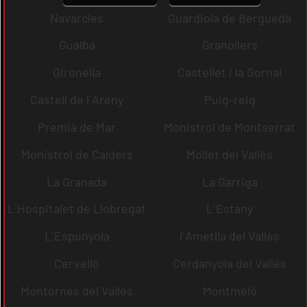
Navarcles
Guardiola de Berguedà
Gualba
Granollers
Gironella
Castellet i la Gornal
Castell de l´Areny
Puig-reig
Premià de Mar
Monistrol de Montserrat
Monistrol de Calders
Mollet del Vallès
La Granada
La Garriga
L´Hospitalet de Llobregat
L´Estany
L´Espunyola
l´Ametlla del Vallès
Cervelló
Cerdanyola del Vallès
Montornès del Vallès
Montmeló