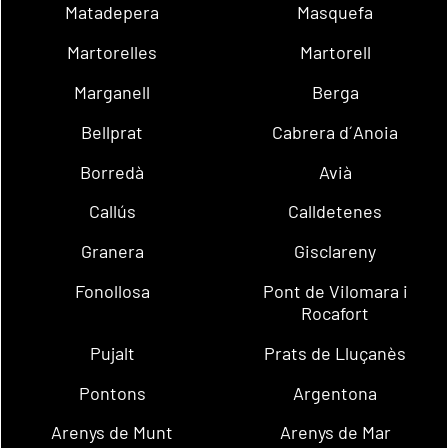
Matadepera
Masquefa
Martorelles
Martorell
Marganell
Berga
Bellprat
Cabrera d´Anoia
Borredà
Avià
Callús
Calldetenes
Granera
Gisclareny
Fonollosa
Pont de Vilomara i
Rocafort
Pujalt
Prats de Lluçanès
Pontons
Argentona
Arenys de Munt
Arenys de Mar