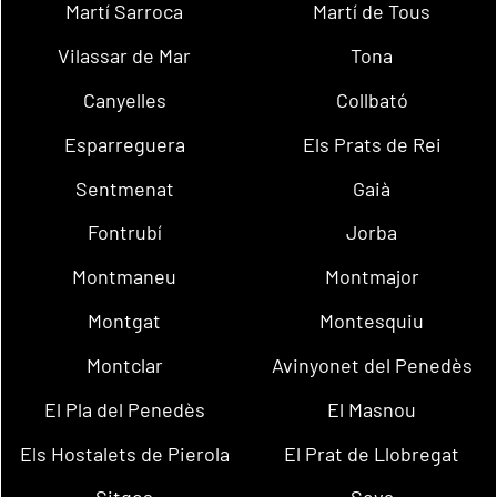
Martí Sarroca
Martí de Tous
Vilassar de Mar
Tona
Canyelles
Collbató
Esparreguera
Els Prats de Rei
Sentmenat
Gaià
Fontrubí
Jorba
Montmaneu
Montmajor
Montgat
Montesquiu
Montclar
Avinyonet del Penedès
El Pla del Penedès
El Masnou
Els Hostalets de Pierola
El Prat de Llobregat