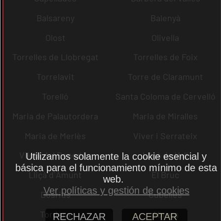
Balsareny
Balenyà
Olost
Olivella
Torrelles de Llobregat
Torrelles de Foix
Torrelavit
Torre de Claramunt
Torelló
Santa Coloma de Cervelló
Maria de Palautordera
Maria de Miralles
Maria de Merlès
Viver i Serrateix
Vilobí del Penedès
Lliçà de Vall
Utilizamos solamente la cookie esencial y
básica para el funcionamiento mínimo de esta
Lliçà d´Amunt
El Bruc
web.
Ver políticas y gestión de cookies
Dosrius
Cubelles
Tordera
Abrera
RECHAZAR
ACEPTAR