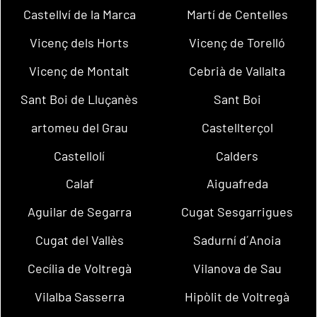
Castellví de la Marca
Martí de Centelles
Vicenç dels Horts
Vicenç de Torelló
Vicenç de Montalt
Cebrià de Vallalta
Sant Boi de Lluçanès
Sant Boi
artomeu del Grau
Castellterçol
Castellolí
Calders
Calaf
Aiguafreda
Aguilar de Segarra
Cugat Sesgarrigues
Cugat del Vallès
Sadurní d´Anoia
Cecília de Voltregà
Vilanova de Sau
Vilalba Sasserra
Hipòlit de Voltregà