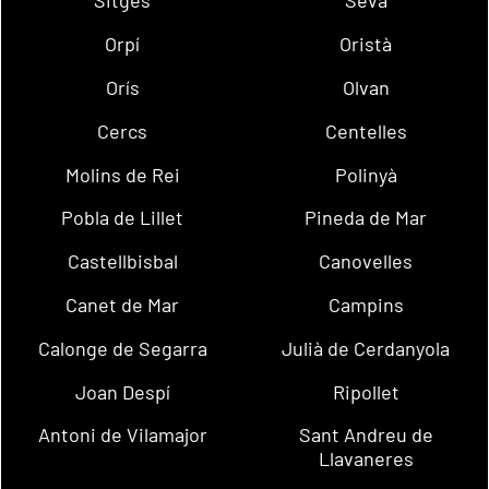
Sitges
Seva
Orpí
Oristà
Orís
Olvan
Cercs
Centelles
Molins de Rei
Polinyà
Pobla de Lillet
Pineda de Mar
Castellbisbal
Canovelles
Canet de Mar
Campins
Calonge de Segarra
Julià de Cerdanyola
Joan Despí
Ripollet
Antoni de Vilamajor
Sant Andreu de
Llavaneres