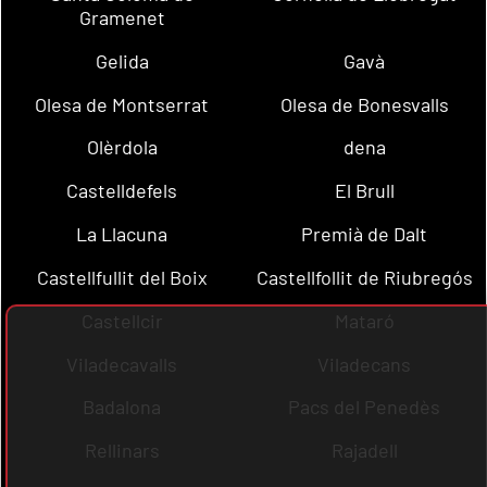
Gramenet
Gelida
Gavà
Olesa de Montserrat
Olesa de Bonesvalls
Olèrdola
dena
Castelldefels
El Brull
La Llacuna
Premià de Dalt
Castellfullit del Boix
Castellfollit de Riubregós
Castellcir
Mataró
Viladecavalls
Viladecans
Badalona
Pacs del Penedès
Rellinars
Rajadell