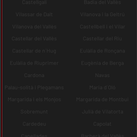
Castellgalí
Badia del Vallès
Vilassar de Dalt
Vilanova i la Geltrú
Vilanova del Vallès
Castellbell i el Vilar
Castellar del Vallès
Castellar del Riu
Castellar de n´Hug
Eulàlia de Ronçana
Eulàlia de Riuprimer
Eugènia de Berga
Cardona
Navas
Palau-solità i Plegamans
Maria d´Oló
Margarida i els Monjos
Margarida de Montbui
Sobremunt
Julià de Vilatorta
Cardedeu
Capolat
Capellades
Barberà del Vallès