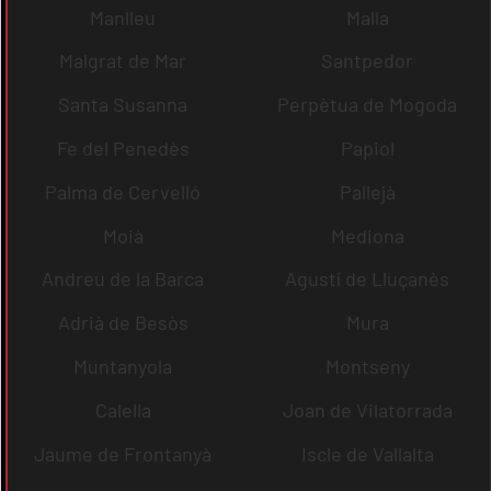
Manlleu
Malla
Malgrat de Mar
Santpedor
Santa Susanna
Perpètua de Mogoda
Fe del Penedès
Papiol
Palma de Cervelló
Pallejà
Moià
Mediona
Andreu de la Barca
Agustí de Lluçanès
Adrià de Besòs
Mura
Muntanyola
Montseny
Calella
Joan de Vilatorrada
Jaume de Frontanyà
Iscle de Vallalta