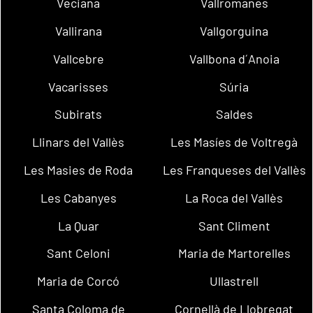
Veciana
Vallromanes
Vallirana
Vallgorguina
Vallcebre
Vallbona d´Anoia
Vacarisses
Súria
Subirats
Saldes
Llinars del Vallès
Les Masíes de Voltregà
Les Masies de Roda
Les Franqueses del Vallès
Les Cabanyes
La Roca del Vallès
La Quar
Sant Climent
Sant Celoni
Maria de Martorelles
Maria de Corcó
Ullastrell
Santa Coloma de
Cornellà de Llobregat