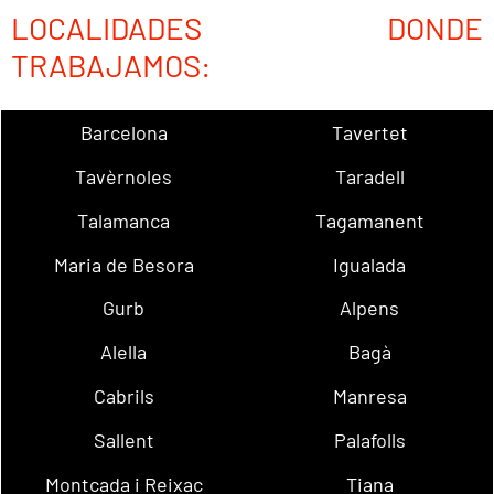
LOCALIDADES DONDE
TRABAJAMOS:
Barcelona
Tavertet
Tavèrnoles
Taradell
Talamanca
Tagamanent
Maria de Besora
Igualada
Gurb
Alpens
Alella
Bagà
Cabrils
Manresa
Sallent
Palafolls
Montcada i Reixac
Tiana