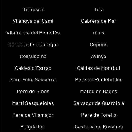
Terrassa
Teià
Vilanova del Camí
Cabrera de Mar
Vilafranca del Penedès
rrius
Corbera de Llobregat
Copons
Collsuspina
Avinyó
Caldes d´Estrac
Caldes de Montbui
Sant Feliu Sasserra
Pere de Riudebitlles
Pere de Ribes
Mateu de Bages
Martí Sesgueioles
Salvador de Guardiola
Pere de Vilamajor
Pere de Torelló
Puigdàlber
Castellví de Rosanes