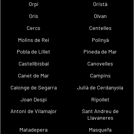
Orpí
Oristà
Orís
Olvan
Cercs
Centelles
Molins de Rei
Polinyà
Pobla de Lillet
Pineda de Mar
Castellbisbal
Canovelles
Canet de Mar
Campins
Calonge de Segarra
Julià de Cerdanyola
Joan Despí
Ripollet
Antoni de Vilamajor
Sant Andreu de
Llavaneres
Matadepera
Masquefa