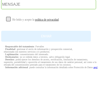
He leído y acepto la
política de privacidad
.
·
Responsable del tratamiento
: Fervalles
·
Finalidad
: gestionar el envío de información y prospección comercial,
relacionada con nuestros servicios y/o productos.
·
Legitimación
: consentimiento del interesado.
·
Destinatarios
: no se cederán datos a terceros, salvo obligación legal.
·
Derechos
: podrá ejercer los derechos de acceso, rectificación, limitación de tratamiento,
supresión, portabilidad y oposición al tratamiento de sus datos de carácter personal, así como a la
retirada del consentimiento prestado para el tratamiento de los mismos.
·
Información adicional
: puede consultar la información detallada sobre Protección de Datos
aquí
.