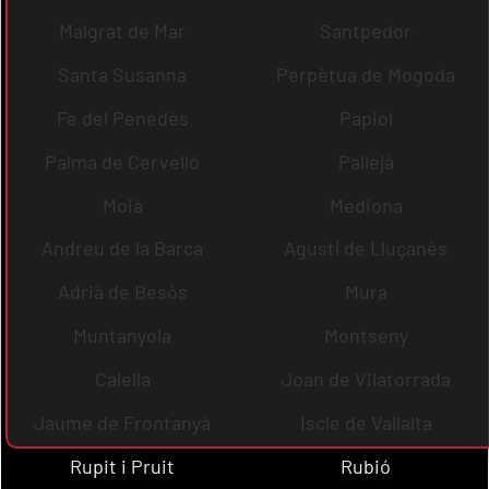
Malgrat de Mar
Santpedor
Santa Susanna
Perpètua de Mogoda
Fe del Penedès
Papiol
Palma de Cervelló
Pallejà
Moià
Mediona
Andreu de la Barca
Agustí de Lluçanès
Adrià de Besòs
Mura
Muntanyola
Montseny
Calella
Joan de Vilatorrada
Jaume de Frontanyà
Iscle de Vallalta
Rupit i Pruit
Rubió