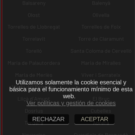
Balsareny
Balenyà
Olost
Olivella
Torrelles de Llobregat
Torrelles de Foix
Torrelavit
Torre de Claramunt
Torelló
Santa Coloma de Cervelló
Maria de Palautordera
Maria de Miralles
Maria de Merlès
Viver i Serrateix
Utilizamos solamente la cookie esencial y
Vilobí del Penedès
Lliçà de Vall
básica para el funcionamiento mínimo de esta
web.
Lliçà d´Amunt
El Bruc
Ver políticas y gestión de cookies
Dosrius
Cubelles
RECHAZAR
ACEPTAR
Tordera
Abrera
Navarcles
Guardiola de Berguedà