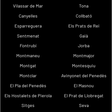
Vilassar de Mar
Tona
Canyelles
Collbató
Esparreguera
Els Prats de Rei
Sentmenat
Gaià
Fontrubí
Jorba
Montmaneu
Montmajor
Montgat
Montesquiu
Montclar
Avinyonet del Penedès
El Pla del Penedès
El Masnou
Els Hostalets de Pierola
El Prat de Llobregat
Sitges
Seva