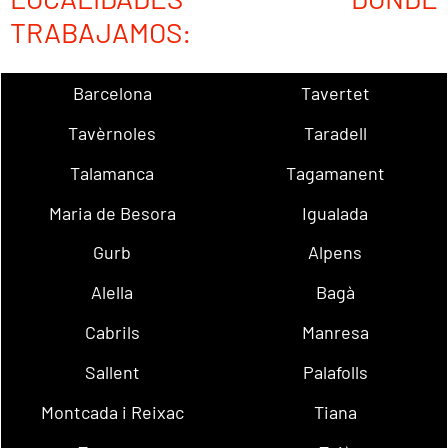
TRABAJAMOS:
Barcelona
Tavertet
Tavèrnoles
Taradell
Talamanca
Tagamanent
Maria de Besora
Igualada
Gurb
Alpens
Alella
Bagà
Cabrils
Manresa
Sallent
Palafolls
Montcada i Reixac
Tiana