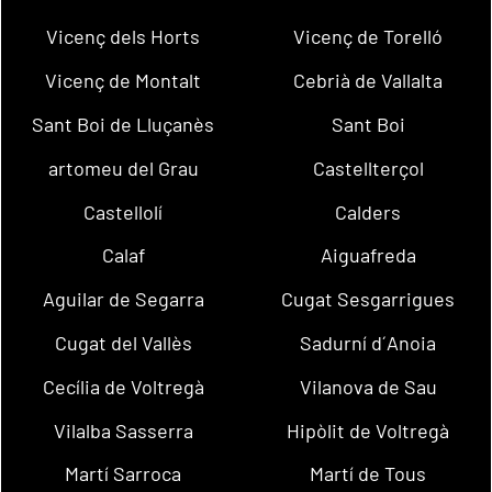
Vicenç dels Horts
Vicenç de Torelló
Vicenç de Montalt
Cebrià de Vallalta
Sant Boi de Lluçanès
Sant Boi
artomeu del Grau
Castellterçol
Castellolí
Calders
Calaf
Aiguafreda
Aguilar de Segarra
Cugat Sesgarrigues
Cugat del Vallès
Sadurní d´Anoia
Cecília de Voltregà
Vilanova de Sau
Vilalba Sasserra
Hipòlit de Voltregà
Martí Sarroca
Martí de Tous