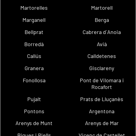
Martorelles
Martorell
Marganell
Berga
Bellprat
Cabrera d´Anoia
Borredà
Avià
Callús
Calldetenes
Granera
Gisclareny
Fonollosa
Pont de Vilomara i
Rocafort
Pujalt
Prats de Lluçanès
Pontons
Argentona
Arenys de Munt
Arenys de Mar
Bigues i Riells
Vicenç de Castellet