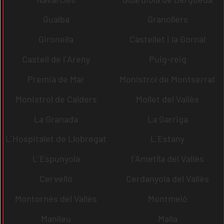
Gualba
Granollers
Gironella
Castellet i la Gornal
Castell de l´Areny
Puig-reig
Premià de Mar
Monistrol de Montserrat
Monistrol de Calders
Mollet del Vallès
La Granada
La Garriga
L´Hospitalet de Llobregat
L´Estany
L´Espunyola
l´Ametlla del Vallès
Cervelló
Cerdanyola del Vallès
Montornès del Vallès
Montmeló
Manlleu
Malla