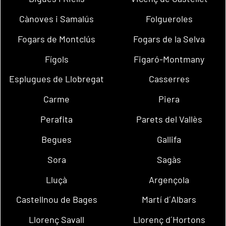
Cànoves i Samalús
Folgueroles
Fogars de Montclús
Fogars de la Selva
Fígols
Figaró-Montmany
Esplugues de Llobregat
Casserres
Carme
Piera
Perafita
Parets del Vallès
Begues
Gallifa
Sora
Sagàs
Lluçà
Argençola
Castellnou de Bages
Martí d´Albars
Llorenç Savall
Llorenç d´Hortons