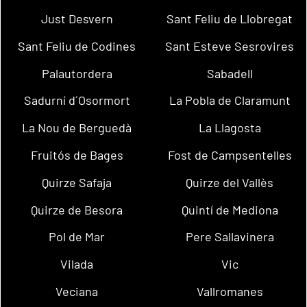
Just Desvern
Sant Feliu de Llobregat
Sant Feliu de Codines
Sant Esteve Sesrovires
Palautordera
Sabadell
Sadurní d´Osormort
La Pobla de Claramunt
La Nou de Berguedà
La Llagosta
Fruitós de Bages
Fost de Campsentelles
Quirze Safaja
Quirze del Vallès
Quirze de Besora
Quintí de Mediona
Pol de Mar
Pere Sallavinera
Vilada
Vic
Veciana
Vallromanes