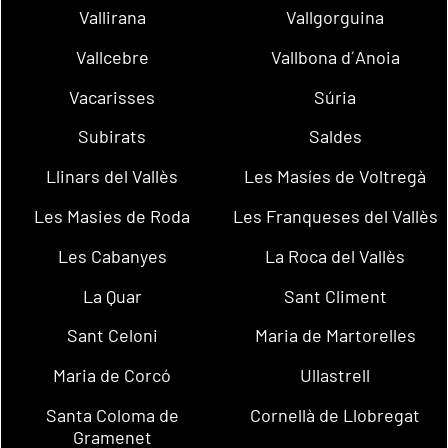
Vallirana
Vallgorguina
Vallcebre
Vallbona d´Anoia
Vacarisses
Súria
Subirats
Saldes
Llinars del Vallès
Les Masíes de Voltregà
Les Masies de Roda
Les Franqueses del Vallès
Les Cabanyes
La Roca del Vallès
La Quar
Sant Climent
Sant Celoni
Maria de Martorelles
Maria de Corcó
Ullastrell
Santa Coloma de
Cornellà de Llobregat
Gramenet