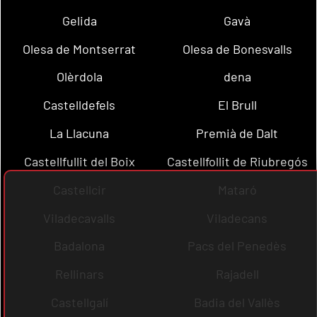
Gelida
Gavà
Olesa de Montserrat
Olesa de Bonesvalls
Olèrdola
dena
Castelldefels
El Brull
La Llacuna
Premià de Dalt
Castellfullit del Boix
Castellfollit de Riubregós
Castellcir
Mataró
Viladecavalls
Viladecans
Badalona
Pacs del Penedès
Rellinars
Rajadell
Castellgalí
Badia del Vallès