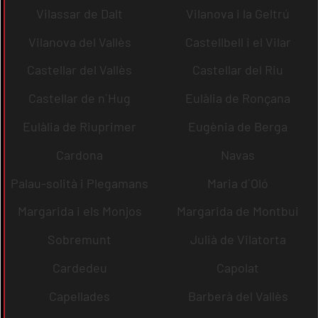
Vilassar de Dalt
Vilanova i la Geltrú
Vilanova del Vallès
Castellbell i el Vilar
Castellar del Vallès
Castellar del Riu
Castellar de n´Hug
Eulàlia de Ronçana
Eulàlia de Riuprimer
Eugènia de Berga
Cardona
Navas
Palau-solità i Plegamans
Maria d´Oló
Margarida i els Monjos
Margarida de Montbui
Sobremunt
Julià de Vilatorta
Cardedeu
Capolat
Capellades
Barberà del Vallès