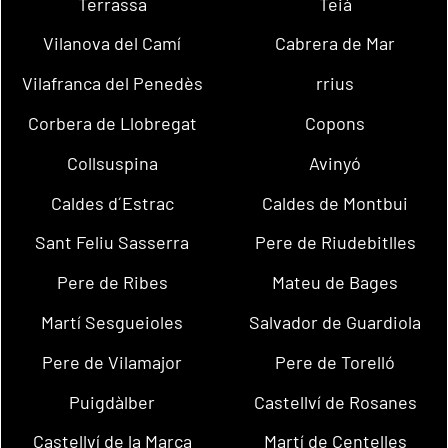
Terrassa
Teià
Vilanova del Camí
Cabrera de Mar
Vilafranca del Penedès
rrius
Corbera de Llobregat
Copons
Collsuspina
Avinyó
Caldes d´Estrac
Caldes de Montbui
Sant Feliu Sasserra
Pere de Riudebitlles
Pere de Ribes
Mateu de Bages
Martí Sesgueioles
Salvador de Guardiola
Pere de Vilamajor
Pere de Torelló
Puigdàlber
Castellví de Rosanes
Castellví de la Marca
Martí de Centelles